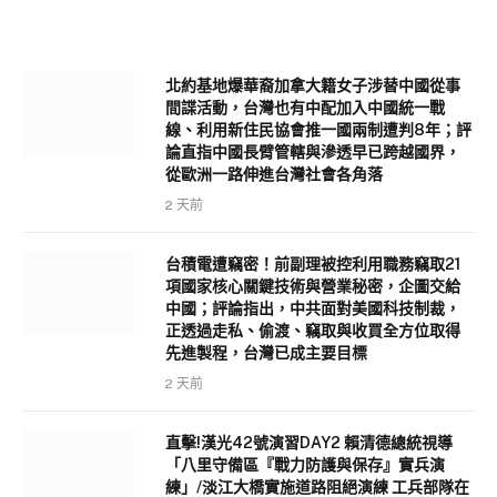
北約基地爆華裔加拿大籍女子涉替中國從事
間諜活動，台灣也有中配加入中國統一戰
線、利用新住民協會推一國兩制遭判8年；評
論直指中國長臂管轄與滲透早已跨越國界，
從歐洲一路伸進台灣社會各角落
2 天前
台積電遭竊密！前副理被控利用職務竊取21
項國家核心關鍵技術與營業秘密，企圖交給
中國；評論指出，中共面對美國科技制裁，
正透過走私、偷渡、竊取與收買全方位取得
先進製程，台灣已成主要目標
2 天前
直擊!漢光42號演習DAY2 賴清德總統視導
「八里守備區『戰力防護與保存』實兵演
練」/淡江大橋實施道路阻絕演練 工兵部隊在