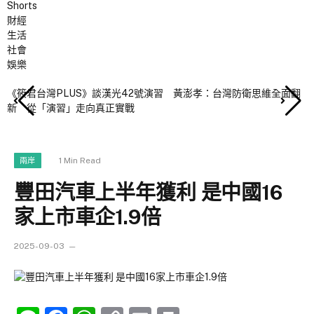
Shorts
財經
生活
社會
娛樂
《筱君台灣PLUS》談漢光42號演習 黃澎孝：台灣防衛思維全面翻
新 從「演習」走向真正實戰
1 Min Read
兩岸
豐田汽車上半年獲利 是中國16
家上市車企1.9倍
2025-09-03