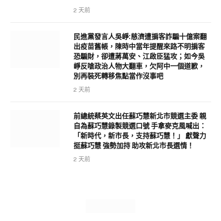
2 天前
民進黨發言人吳崢:慈濟遭掮客詐騙十億案翻
出疫苗舊帳，陳時中當年提醒來路不明掮客
恐騙財，卻遭蔣萬安、江啟臣猛攻；如今吳
崢反嗆政治人物大翻車，欠阿中一個道歉，
別再裝死轉移焦點當作沒事吧
2 天前
前總統蔡英文出任蘇巧慧新北市競選主委 親
自為蘇巧慧錄製競選口號 手拿麥克風喊出：
「新時代，新市長，支持蘇巧慧！」 獻聲力
挺蘇巧慧 強勢加持 助攻新北市長選情！
2 天前