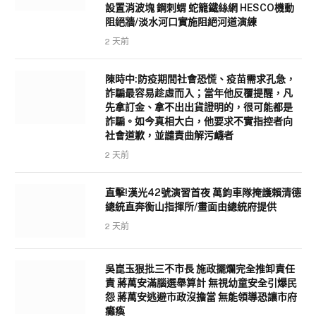
設置消波塊 鋼刺蝟 蛇籠鐵絲網 HESCO機動
阻絕牆/淡水河口實施阻絕河道演練
2 天前
陳時中:防疫期間社會恐慌、疫苗需求孔急，
詐騙最容易趁虛而入；當年他反覆提醒，凡
先拿訂金、拿不出出貨證明的，很可能都是
詐騙。如今真相大白，他要求不實指控者向
社會道歉，並譴責曲解污衊者
2 天前
直擊!漢光42號演習首夜 萬鈞車隊掩護賴清德
總統直奔衡山指揮所/畫面由總統府提供
2 天前
吳崑玉狠批三不市長 施政擺爛完全推卸責任
責 蔣萬安滿腦選舉算計 無視幼童安全引爆民
怨 蔣萬安逃避市政沒擔當 無能領導恐讓市府
癱瘓