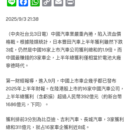
Line
Facebook
WhatsApp
Copy
Email
Print
Link
2025/9/3 21:38
（中央社台北3日電）中國汽車業嚴重內捲，陷入流血價
格戰。根據陸媒統計，日本豐田汽車上半年獲利雖然下跌
3成，仍然是中國16家上市汽車公司獲利總和的1.9倍。而
中國最賺錢的3家車企，上半年總獲利僅相當於電池大廠
寧德時代。
第一財經報導，進入9月，中國上市車企幾乎都已發布
2025年上半年財報。在陸港股上市的16家中國汽車公司，
上半年總獲利（含虧損）超過人民幣392億元（約新台幣
1686億元，下同）。
獲利排前3分別為比亞迪、吉利汽車、長城汽車，3家獲利
總和311億元，就占16家車企獲利近8成。