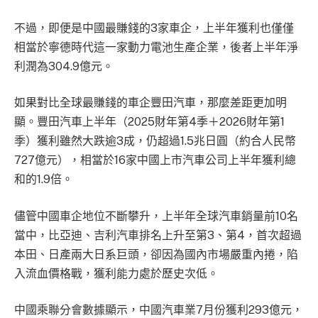
不過，即便是中國最賺錢的3家車企，上半年獲利也僅僅
相當於寧德時代這一家動力電池生產企業，後者上半年淨
利潤為304.9億元。
如果對比全球最賺錢的車企豐田汽車，那麼差距更加明
顯。豐田汽車上半年（2025財年第4季＋2026財年第1
季）獲利雖然大跌逾3成，仍超過1.5兆日圓（約合人民幣
727億元），相當於16家中國上市汽車公司上半年獲利總
和的1.9倍。
儘管中國車企地位不斷攀升，上半年全球汽車銷量前10名
當中，比亞迪、吉利汽車排名上升至第3、第4，首次超過
本田、日產兩大日系巨頭，卻因為國內市場嚴重內捲，陷
入流血價格戰，獲利能力處於歷史次低。
中國乘聯分會數據顯示，中國汽車業7月份獲利293億元，