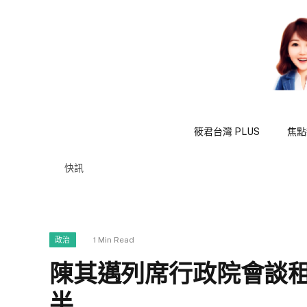
筱君台灣 PLUS
焦點
快訊
1 Min Read
政治
陳其邁列席行政院會談
半