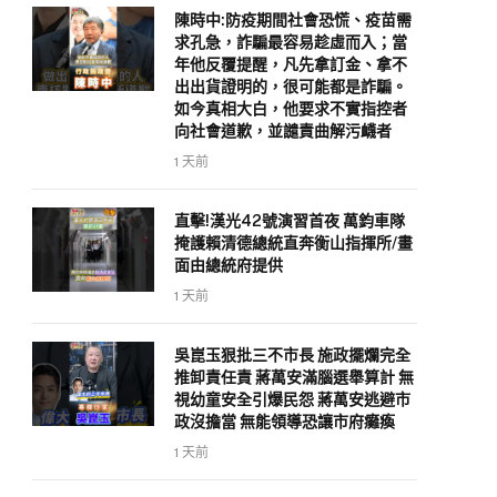
陳時中:防疫期間社會恐慌、疫苗需
求孔急，詐騙最容易趁虛而入；當
年他反覆提醒，凡先拿訂金、拿不
出出貨證明的，很可能都是詐騙。
如今真相大白，他要求不實指控者
向社會道歉，並譴責曲解污衊者
1 天前
直擊!漢光42號演習首夜 萬鈞車隊
掩護賴清德總統直奔衡山指揮所/畫
面由總統府提供
1 天前
吳崑玉狠批三不市長 施政擺爛完全
推卸責任責 蔣萬安滿腦選舉算計 無
視幼童安全引爆民怨 蔣萬安逃避市
政沒擔當 無能領導恐讓市府癱瘓
1 天前