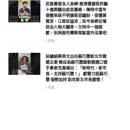
民進黨發言人吳崢:慈濟遭掮客詐騙
十億案翻出疫苗舊帳，陳時中當年
提醒來路不明掮客恐騙財，卻遭蔣
萬安、江啟臣猛攻；如今吳崢反嗆
政治人物大翻車，欠阿中一個道
歉，別再裝死轉移焦點當作沒事吧
1 天前
前總統蔡英文出任蘇巧慧新北市競
選主委 親自為蘇巧慧錄製競選口號
手拿麥克風喊出：「新時代，新市
長，支持蘇巧慧！」 獻聲力挺蘇巧
慧 強勢加持 助攻新北市長選情！
1 天前