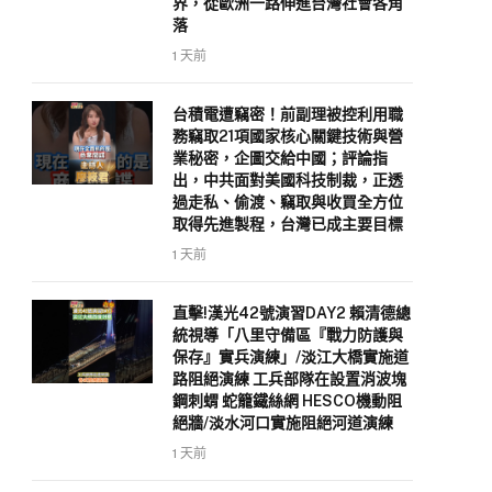
界，從歐洲一路伸進台灣社會各角
落
1 天前
台積電遭竊密！前副理被控利用職
務竊取21項國家核心關鍵技術與營
業秘密，企圖交給中國；評論指
出，中共面對美國科技制裁，正透
過走私、偷渡、竊取與收買全方位
取得先進製程，台灣已成主要目標
1 天前
直擊!漢光42號演習DAY2 賴清德總
統視導「八里守備區『戰力防護與
保存』實兵演練」/淡江大橋實施道
路阻絕演練 工兵部隊在設置消波塊
鋼刺蝟 蛇籠鐵絲網 HESCO機動阻
絕牆/淡水河口實施阻絕河道演練
1 天前