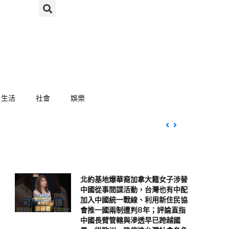
生活
社會
娛樂
北約基地爆華裔加拿大籍女子涉替
中國從事間諜活動，台灣也有中配
加入中國統一戰線、利用新住民協
會推一國兩制遭判8年；評論直指
中國長臂管轄與滲透早已跨越國