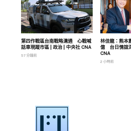
第四作戰區台南戰略溝通 心戰喊
林佳龍：熊本
話車現蹤市區 | 政治 | 中央社 CNA
億 台日情誼深厚
CNA
57 分鐘前
2 小時前