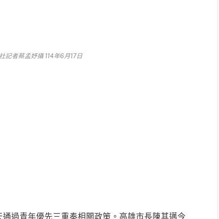
記者蔡孟妤攝 114年6月17日
天通過青年優先三重奏相關政策。高雄市長陳其邁今