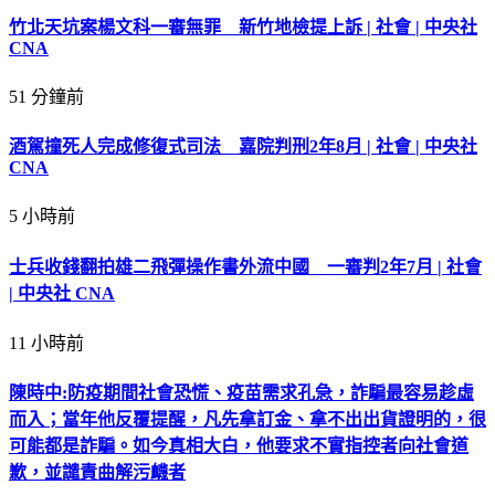
竹北天坑案楊文科一審無罪 新竹地檢提上訴 | 社會 | 中央社
CNA
51 分鐘前
酒駕撞死人完成修復式司法 嘉院判刑2年8月 | 社會 | 中央社
CNA
5 小時前
士兵收錢翻拍雄二飛彈操作書外流中國 一審判2年7月 | 社會
| 中央社 CNA
11 小時前
陳時中:防疫期間社會恐慌、疫苗需求孔急，詐騙最容易趁虛
而入；當年他反覆提醒，凡先拿訂金、拿不出出貨證明的，很
可能都是詐騙。如今真相大白，他要求不實指控者向社會道
歉，並譴責曲解污衊者