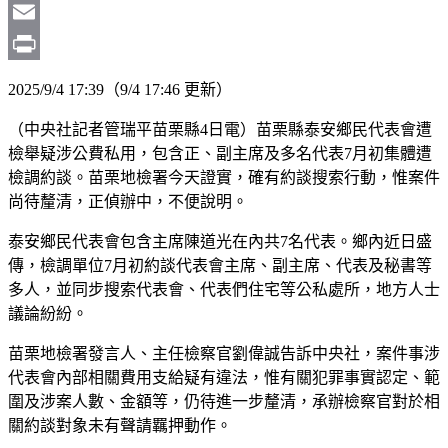
Copy
Link
Email
Print
2025/9/4 17:39（9/4 17:46 更新）
（中央社記者管瑞平苗栗縣4日電）苗栗縣泰安鄉民代表會遭
檢舉疑涉公費私用，包含正、副主席及多名代表7月初集體遭
檢調約談。苗栗地檢署今天證實，確有約談搜索行動，惟案件
尚待釐清，正偵辦中，不便說明。
泰安鄉民代表會包含主席陳道光在內共7名代表。鄉內近日盛
傳，檢調單位7月初約談代表會主席、副主席、代表及秘書等
多人，並同步搜索代表會、代表們住宅等公私處所，地方人士
議論紛紛。
苗栗地檢署發言人、主任檢察官劉偉誠告訴中央社，案件事涉
代表會內部相關費用支給疑有違法，惟有關犯罪事實認定、範
圍及涉案人數、金額等，仍待進一步釐清，承辦檢察官對於相
關約談對象未有聲請羈押動作。