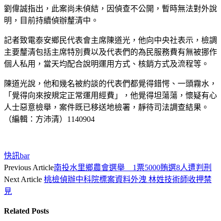
劉偉誠指出，此案尚未偵結，因偵查不公開，暫時無法對外說
明，目前持續偵辦釐清中。
記者致電泰安鄉民代表會主席陳道光，他向中央社表示，檢調
主要釐清包括主席特別費以及代表們的為民服務費有無被挪作
個人私用，當天均配合說明運用方式、核銷方式及流程等。
陳道光說，他和幾名被約談的代表們都覺得錯愕、一頭霧水，
「覺得向來按規定正常運用經費」，他覺得坦蕩蕩，懷疑有心
人士惡意檢舉，案件既已移送地檢署，靜待司法調查結果。
（編輯：方沛清）1140904
快訊bar
Previous Article
南投水里鄉農會選舉 1票5000賄選8人遭判刑
Next Article
桃檢偵辦中科院標案資料外洩 林姓技術師收押禁
見
Related
Posts