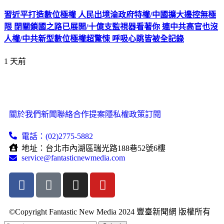
習近平打造數位極權 人民出境淪政府特權/中國擴大邊控無極
限 閉關鎖國之路已展開/十億支監視器看著你 連中共高官也沒
人權/中共新型數位極權超驚悚 呼吸心跳皆被全記錄
1 天前
關於我們
新聞聯絡
合作提案
隱私權政策
訂閱
電話：(02)2775-5882
地址：台北市內湖區瑞光路188巷52號6樓
service@fantasticnewmedia.com
©Copyright Fantastic New Media 2024 豐臺新聞網 版權所有