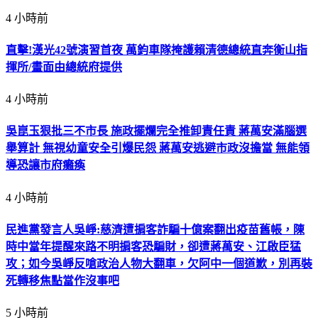
4 小時前
直擊!漢光42號演習首夜 萬鈞車隊掩護賴清德總統直奔衡山指
揮所/畫面由總統府提供
4 小時前
吳崑玉狠批三不市長 施政擺爛完全推卸責任責 蔣萬安滿腦選
舉算計 無視幼童安全引爆民怨 蔣萬安逃避市政沒擔當 無能領
導恐讓市府癱瘓
4 小時前
民進黨發言人吳崢:慈濟遭掮客詐騙十億案翻出疫苗舊帳，陳
時中當年提醒來路不明掮客恐騙財，卻遭蔣萬安、江啟臣猛
攻；如今吳崢反嗆政治人物大翻車，欠阿中一個道歉，別再裝
死轉移焦點當作沒事吧
5 小時前