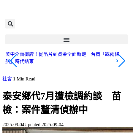
美中全面攤牌！從晶片到資金全面斷鏈 台商「踩兩條
《
船」時代結束
君
化
社會
1 Min Read
泰安鄉代7月遭檢調約談 苗
檢：案件釐清偵辦中
2025-09-04
Updated:
2025-09-04