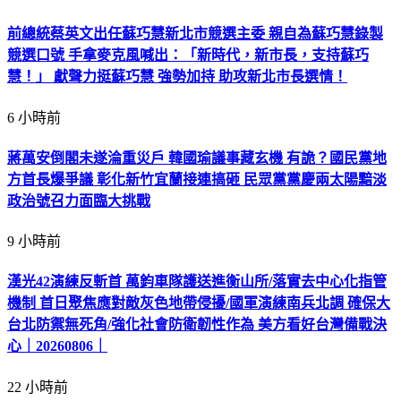
前總統蔡英文出任蘇巧慧新北市競選主委 親自為蘇巧慧錄製
競選口號 手拿麥克風喊出：「新時代，新市長，支持蘇巧
慧！」 獻聲力挺蘇巧慧 強勢加持 助攻新北市長選情！
6 小時前
蔣萬安倒閣未遂淪重災戶 韓國瑜議事藏玄機 有詭？國民黨地
方首長爆爭議 彰化新竹宜蘭接連搞砸 民眾黨黨慶兩太陽黯淡
政治號召力面臨大挑戰
9 小時前
漢光42演練反斬首 萬鈞車隊護送進衡山所/落實去中心化指管
機制 首日聚焦應對敵灰色地帶侵擾/國軍演練南兵北調 確保大
台北防禦無死角/強化社會防衛韌性作為 美方看好台灣備戰決
心｜20260806｜
22 小時前