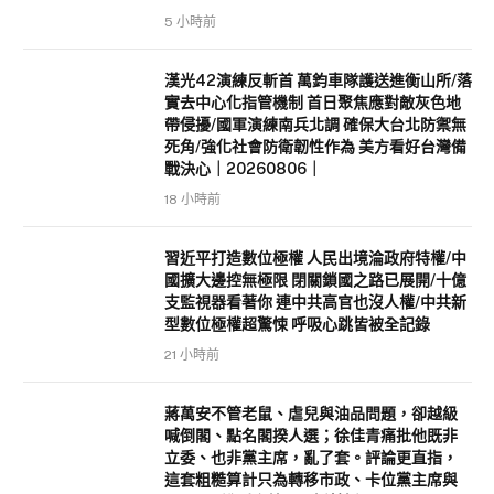
5 小時前
漢光42演練反斬首 萬鈞車隊護送進衡山所/落
實去中心化指管機制 首日聚焦應對敵灰色地
帶侵擾/國軍演練南兵北調 確保大台北防禦無
死角/強化社會防衛韌性作為 美方看好台灣備
戰決心｜20260806｜
18 小時前
習近平打造數位極權 人民出境淪政府特權/中
國擴大邊控無極限 閉關鎖國之路已展開/十億
支監視器看著你 連中共高官也沒人權/中共新
型數位極權超驚悚 呼吸心跳皆被全記錄
21 小時前
蔣萬安不管老鼠、虐兒與油品問題，卻越級
喊倒閣、點名閣揆人選；徐佳青痛批他既非
立委、也非黨主席，亂了套。評論更直指，
這套粗糙算計只為轉移市政、卡位黨主席與