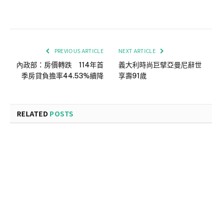
PREVIOUS ARTICLE
NEXT ARTICLE
內政部：房價轉跌 114年首
義大利時尚巨擘亞曼尼辭世
季房貸負擔率44.53%續降
享壽91歲
RELATED
POSTS