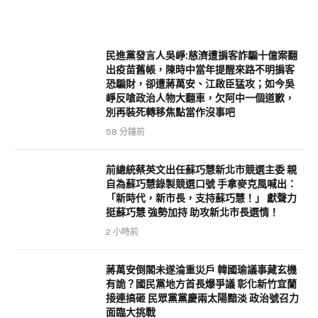
民進黨發言人吳崢:慈濟遭掮客詐騙十億案翻
出疫苗舊帳，陳時中當年提醒來路不明掮客
恐騙財，卻遭蔣萬安、江啟臣猛攻；如今吳
崢反嗆政治人物大翻車，欠阿中一個道歉，
別再裝死轉移焦點當作沒事吧
58 分鐘前
前總統蔡英文出任蘇巧慧新北市競選主委 親
自為蘇巧慧錄製競選口號 手拿麥克風喊出：
「新時代，新市長，支持蘇巧慧！」 獻聲力
挺蘇巧慧 強勢加持 助攻新北市長選情！
2 小時前
蔣萬安倒閣未遂淪重災戶 韓國瑜議事藏玄機
有詭？國民黨地方首長爆爭議 彰化新竹宜蘭
接連搞砸 民眾黨黨慶兩太陽黯淡 政治號召力
面臨大挑戰