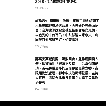
2028，說到底就是屁話幹話
22 小時前
許維志:中國黨務、政務、軍務三套系統砸下
大量統戰經費滲透台灣，內神通外鬼全面配
合；台灣遭滲透程度甚至被形容是烏克蘭、
以色列的十倍百倍，中共卻連自家水災、山
崩與百姓都顧不好，忙著撒錢
23 小時前
蔣萬安高喊倒閣、解散國會，還推薦閣揆人
選，卻被痛批「憲法不及格」；若真倒閣成
功，首先失業最多的反而是國民黨立委。市
政頹勢沒處理，卻拿中央政局博聲量，主持
人直問：這關台北市長屁事？說穿了只是政
治作秀
24 小時前