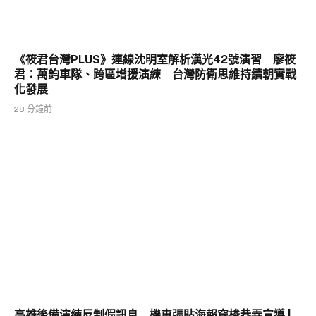
《筱君台灣PLUS》連線沈明室解析漢光42號演習 廖筱
君：萬鈞車隊、跨區增援演練 台灣防衛思維持續朝實戰
化發展
28 分鐘前
高雄後備演練反制假訊息 機車張貼海報穿梭巷弄宣導 |