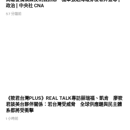
政治 | 中央社 CNA
57 分鐘前
《筱君台灣PLUS》REAL TALK專訪薛瑞福、凱肯 廖筱
君談美台夥伴關係：若台灣受威脅 全球供應鏈與民主體
系都將受衝擊
1 小時前