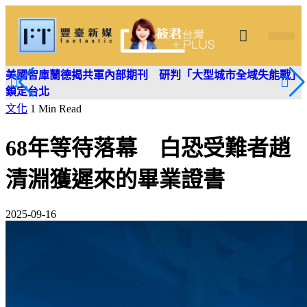
筱君台灣 PLUS
焦點新聞
知微見豐
美國智庫蘭德揭共軍內部期刊 研判「大型城市全域失能戰」
鎖定台北
文化
1 Min Read
68年等待落幕 白恐受難者趙
清淵獲遲來的畢業證書
2025-09-16