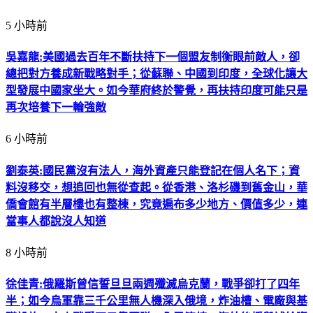
5 小時前
吳嘉龍:美國過去百年不斷扶持下一個盟友制衡眼前敵人，卻
總把對方養成新戰略對手；從蘇聯、中國到印度，全球化讓大
型發展中國家坐大。如今華府終於警覺，再扶持印度可能只是
再次培養下一輪強敵
6 小時前
劉泰英:國民黨沒有法人，海外資產只能登記在個人名下；資
料沒移交，想追回也無從查起。從香港、洛杉磯到舊金山，華
僑會館有半層樓也有整棟，究竟遍布多少地方、價值多少，連
當事人都說沒人知道
8 小時前
徐佳青:俄羅斯曾信誓旦旦兩週殲滅烏克蘭，戰爭卻打了四年
半；如今烏軍靠三千公里無人機深入俄境，炸油槽、電廠與基