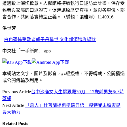
遭遇致上深切歉意。人權館將持續執行口述訪談計畫，保存受
難者與家屬的口述證言，促進還原歷史真相，並與各單位、部
會合作，共同落實轉型正義。（編輯：張雅淨）1140916
洪世芳
白色恐怖受難者胡子丹辭世 文化部頒贈旌揚狀
中央社「一手新聞」 app
本網站之文字、圖片及影音，非經授權，不得轉載、公開播送
或公開傳輸及利用。
Previous Article
台中沙鹿女大生遭狠殺30刀 17歲前男友6小時
落網
Next Article
「鳥人」杜普蘭提斯學瑞典語 模特兒未婚妻是
最大動力
Related
Posts