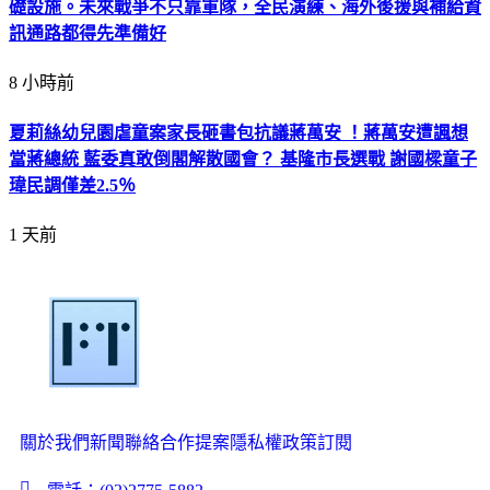
礎設施。未來戰爭不只靠軍隊，全民演練、海外後援與補給資
訊通路都得先準備好
8 小時前
夏莉絲幼兒園虐童案家長砸書包抗議蔣萬安 ！蔣萬安遭諷想
當蔣總統 藍委真敢倒閣解散國會？ 基隆市長選戰 謝國樑童子
瑋民調僅差2.5％
1 天前
關於我們
新聞聯絡
合作提案
隱私權政策
訂閱