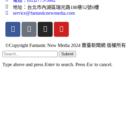
電話：(02)2775-5882
地址：台北市內湖區瑞光路188巷52號6樓
service@fantasticnewmedia.com
©Copyright Fantastic New Media 2024 豐臺新聞網 版權所有
Submit
Type above and press
Enter
to search. Press
Esc
to cancel.