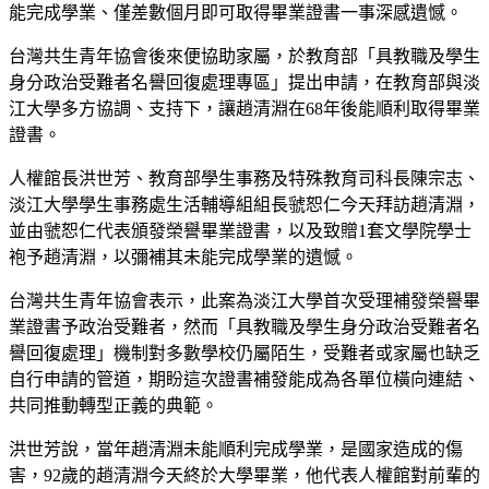
能完成學業、僅差數個月即可取得畢業證書一事深感遺憾。
台灣共生青年協會後來便協助家屬，於教育部「具教職及學生
身分政治受難者名譽回復處理專區」提出申請，在教育部與淡
江大學多方協調、支持下，讓趙清淵在68年後能順利取得畢業
證書。
人權館長洪世芳、教育部學生事務及特殊教育司科長陳宗志、
淡江大學學生事務處生活輔導組組長虢恕仁今天拜訪趙清淵，
並由虢恕仁代表頒發榮譽畢業證書，以及致贈1套文學院學士
袍予趙清淵，以彌補其未能完成學業的遺憾。
台灣共生青年協會表示，此案為淡江大學首次受理補發榮譽畢
業證書予政治受難者，然而「具教職及學生身分政治受難者名
譽回復處理」機制對多數學校仍屬陌生，受難者或家屬也缺乏
自行申請的管道，期盼這次證書補發能成為各單位橫向連結、
共同推動轉型正義的典範。
洪世芳說，當年趙清淵未能順利完成學業，是國家造成的傷
害，92歲的趙清淵今天終於大學畢業，他代表人權館對前輩的