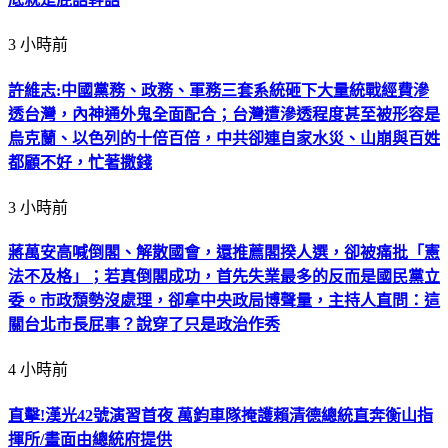
3 小時前
許維志:中國黨務、政務、軍務三套系統砸下大量統戰經費滲
透台灣，內神通外鬼全面配合；台灣遭滲透程度甚至被形容是
烏克蘭、以色列的十倍百倍，中共卻連自家水災、山崩與百姓
都顧不好，忙著撒錢
3 小時前
蔣萬安高喊倒閣、解散國會，還推薦閣揆人選，卻被痛批「憲
法不及格」；若真倒閣成功，首先失業最多的反而是國民黨立
委。市政頹勢沒處理，卻拿中央政局博聲量，主持人直問：這
關台北市長屁事？說穿了只是政治作秀
4 小時前
直擊!漢光42號演習首夜 萬鈞車隊掩護賴清德總統直奔衡山指
揮所/畫面由總統府提供