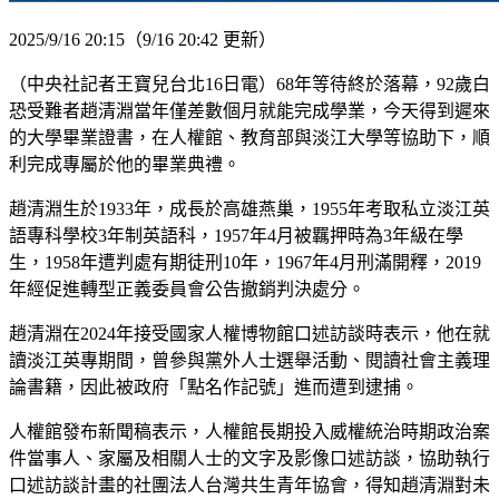
2025/9/16 20:15
（9/16 20:42 更新）
（中央社記者王寶兒台北16日電）68年等待終於落幕，92歲白
恐受難者趙清淵當年僅差數個月就能完成學業，今天得到遲來
的大學畢業證書，在人權館、教育部與淡江大學等協助下，順
利完成專屬於他的畢業典禮。
趙清淵生於1933年，成長於高雄燕巢，1955年考取私立淡江英
語專科學校3年制英語科，1957年4月被羈押時為3年級在學
生，1958年遭判處有期徒刑10年，1967年4月刑滿開釋，2019
年經促進轉型正義委員會公告撤銷判決處分。
趙清淵在2024年接受國家人權博物館口述訪談時表示，他在就
讀淡江英專期間，曾參與黨外人士選舉活動、閱讀社會主義理
論書籍，因此被政府「點名作記號」進而遭到逮捕。
人權館發布新聞稿表示，人權館長期投入威權統治時期政治案
件當事人、家屬及相關人士的文字及影像口述訪談，協助執行
口述訪談計畫的社團法人台灣共生青年協會，得知趙清淵對未