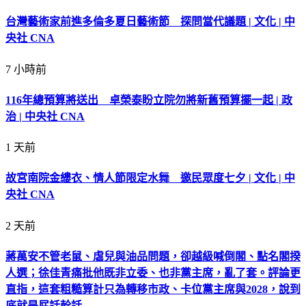
台灣藝術家前進多倫多夏日藝術節 探問當代議題 | 文化 | 中
央社 CNA
7 小時前
116年總預算將送出 卓榮泰盼立院勿將新舊預算擺一起 | 政
治 | 中央社 CNA
1 天前
故宮南院金縷衣、情人節限定水舞 邀民眾度七夕 | 文化 | 中
央社 CNA
2 天前
蔣萬安不管老鼠、虐兒與油品問題，卻越級喊倒閣、點名閣揆
人選；徐佳青痛批他既非立委、也非黨主席，亂了套。評論更
直指，這套粗糙算計只為轉移市政、卡位黨主席與2028，說到
底就是屁話幹話