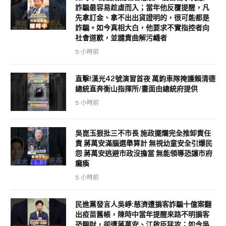
詐騙最容易趁虛而入；當年他反覆提醒，凡
先拿訂金、拿不出出貨證明的，很可能都是
詐騙。如今真相大白，他要求不實指控者向
社會道歉，並譴責曲解污衊者
5 小時前
直擊!漢光42號演習首夜 萬鈞車隊掩護賴清德
總統直奔衡山指揮所/畫面由總統府提供
5 小時前
吳崑玉狠批三不市長 施政擺爛完全推卸責任
責 蔣萬安滿腦選舉算計 無視幼童安全引爆民
怨 蔣萬安逃避市政沒擔當 無能領導恐讓市府
癱瘓
5 小時前
民進黨發言人吳崢:慈濟遭掮客詐騙十億案翻
出疫苗舊帳，陳時中當年提醒來路不明掮客
恐騙財，卻遭蔣萬安、江啟臣猛攻；如今吳