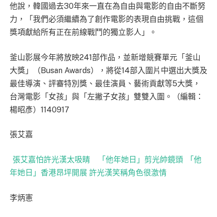
他說，韓國過去30年來一直在為自由與電影的自由不斷努
力，「我們必須繼續為了創作電影的表現自由挑戰，這個
獎項獻給所有正在前線戰鬥的獨立影人」。
釜山影展今年將放映241部作品，並新增競賽單元「釜山
大獎」（Busan Awards），將從14部入圍片中選出大獎及
最佳導演、評審特別獎、最佳演員、藝術貢獻等5大獎，
台灣電影「女孩」與「左撇子女孩」雙雙入圍。（編輯：
楊昭彥）1140917
張艾嘉
張艾嘉怕許光漢太吸睛 「他年她日」剪光帥鏡頭
「他
年她日」香港昂坪開展 許光漢笑稱角色很激情
李炳憲