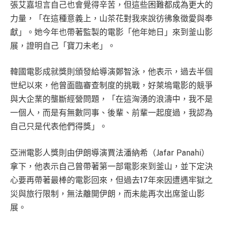
張艾嘉坦言自己也會覺得辛苦，但這些困難都成為更大的
力量，「在這種意義上，山茶花對我來說彷彿象徵愛與奉
獻」。她今年也帶著監製的電影「他年她日」來到釜山影
展，證明自己「寶刀未老」。
韓國電影成就獎則頒發給導演鄭智泳，他表示，過去半個
世紀以來，他曾面臨審查制度的挑戰，好萊塢電影的競爭
與大企業的壟斷經營問題，「在這洶湧的浪濤中，我不是
一個人，而是有無數同事、後輩、前輩一起度過，我認為
自己只是代表他們得獎」。
亞洲電影人獎則由伊朗導演賈法潘納希（Jafar Panahi）
拿下，他表示自己曾帶著第一部電影來到釜山，並下定決
心要再帶著最棒的電影回來，但過去17年來因遭遇牢獄之
災與旅行限制，無法離開伊朗，而未能再次出席釜山影
展。