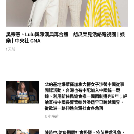
吳宗憲、Lulu與陳漢典再合體 胡瓜樂見活絡電視圈 | 娛
樂 | 中央社 CNA
1 天前
北約基地爆華裔加拿大籍女子涉替中國從事
間諜活動，台灣也有中配加入中國統一戰
線、利用新住民協會推一國兩制遭判8年；評
論直指中國長臂管轄與滲透早已跨越國界，
從歐洲一路伸進台灣社會各角落
3 小時前
陳時中:防疫期間社會恐慌、疫苗需求孔急，