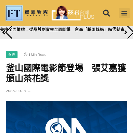
筱君台灣 PLU
焦點新聞
知微見豐
美中全面攤牌！從晶片到資金全面斷鏈 台商「踩兩條船」時代結束
1 Min Read
娛樂
釜山國際電影節登場 張艾嘉獲
頒山茶花獎
2025-09-18