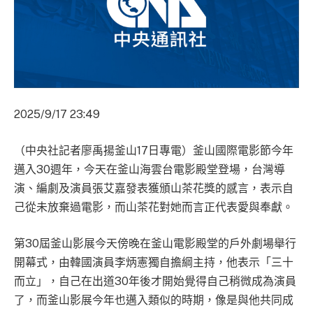
2025/9/17 23:49
（中央社記者廖禹揚釜山17日專電）釜山國際電影節今年
邁入30週年，今天在釜山海雲台電影殿堂登場，台灣導
演、編劇及演員張艾嘉發表獲頒山茶花獎的感言，表示自
己從未放棄過電影，而山茶花對她而言正代表愛與奉獻。
第30屆釜山影展今天傍晚在釜山電影殿堂的戶外劇場舉行
開幕式，由韓國演員李炳憲獨自擔綱主持，他表示「三十
而立」，自己在出道30年後才開始覺得自己稍微成為演員
了，而釜山影展今年也邁入類似的時期，像是與他共同成