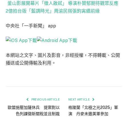
釜山影展開幕片「徵人啟弒」 導演朴贊郁期待觀眾反應
2億拍台版「藍調時光」周渝民搭張鈞𡩋續前緣
中央社「一手新聞」 app
本網站之文字、圖片及影音，非經授權，不得轉載、公開
播送或公開傳輸及利用。
PREVIOUS ARTICLE
NEXT ARTICLE
歐盟施壓加薩休兵 提案對以
格陵蘭「北極之光2025」軍
色列課徵新關稅並且制裁
演 丹麥未邀美軍參加