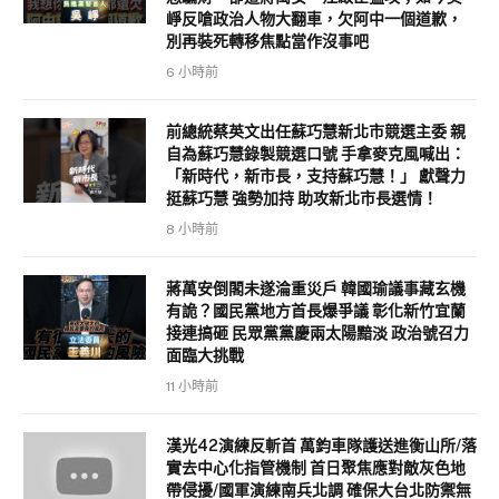
崢反嗆政治人物大翻車，欠阿中一個道歉，
別再裝死轉移焦點當作沒事吧
6 小時前
前總統蔡英文出任蘇巧慧新北市競選主委 親
自為蘇巧慧錄製競選口號 手拿麥克風喊出：
「新時代，新市長，支持蘇巧慧！」 獻聲力
挺蘇巧慧 強勢加持 助攻新北市長選情！
8 小時前
蔣萬安倒閣未遂淪重災戶 韓國瑜議事藏玄機
有詭？國民黨地方首長爆爭議 彰化新竹宜蘭
接連搞砸 民眾黨黨慶兩太陽黯淡 政治號召力
面臨大挑戰
11 小時前
漢光42演練反斬首 萬鈞車隊護送進衡山所/落
實去中心化指管機制 首日聚焦應對敵灰色地
帶侵擾/國軍演練南兵北調 確保大台北防禦無