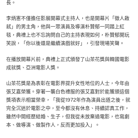
長。
李炳憲不僅擔任影展開幕式主持人，也是開幕片「徵人啟
弒」的男主角，他與一眾演員及導演朴贊郁一同踏上紅
毯，典禮上也不忘詢問自己的主持表現如何，朴贊郁開玩
笑說，「你以後還是繼續演戲就好」，引發現場笑聲。
在播放開幕片前，典禮上正式頒發了山茶花獎與韓國電影
成就獎、亞洲電影人獎。
山茶花獎是為表彰在電影界提升女性地位的人士，今年由
張艾嘉榮獲。穿著一襲白色禮服的張艾嘉對於能獲頒這個
獎項表示相當榮幸，「我從1972年作為演員出道之後，就
完全沉迷於電影之中，至今都沒有休息、持續認真工作，
雖然中間經歷結婚、生子，但我從未放棄過電影，也寫劇
本、做導演、做製作人，反而更加投入」。