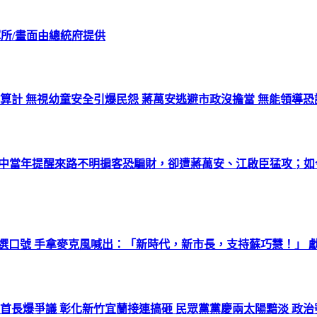
揮所/畫面由總統府提供
算計 無視幼童安全引爆民怨 蔣萬安逃避市政沒擔當 無能領導
時中當年提醒來路不明掮客恐騙財，卻遭蔣萬安、江啟臣猛攻；
選口號 手拿麥克風喊出：「新時代，新市長，支持蘇巧慧！」 獻
首長爆爭議 彰化新竹宜蘭接連搞砸 民眾黨黨慶兩太陽黯淡 政