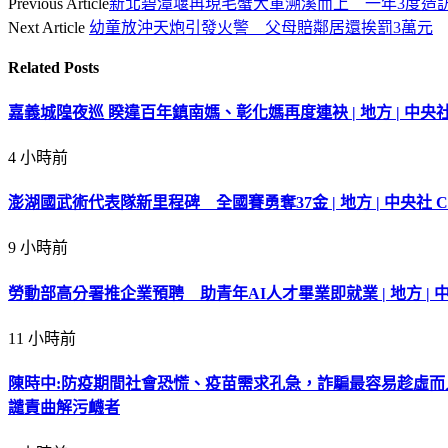
Previous Article
新北碧潭堰再現毛蟹大軍溯溪而上 一年3度造
Next Article
幼童放沖天炮引發火警 父母賠鄰居還挨罰3萬元
Related
Posts
嘉義城隍夜巡 睽違百年鎮南媽、彰化媽再度連袂 | 地方 | 中央社
4 小時前
澎湖國武術代表隊新里程碑 全國賽勇奪37金 | 地方 | 中央社 C
9 小時前
勞動部高分署推企業預聘 助青年AI人才畢業即就業 | 地方 | 中
11 小時前
陳時中:防疫期間社會恐慌、疫苗需求孔急，詐騙最容易趁虛
譴責曲解污衊者