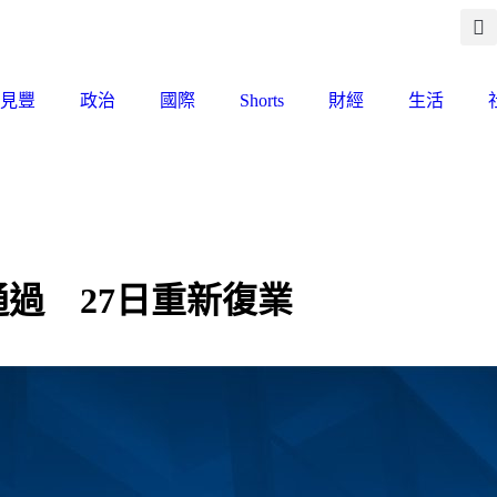
見豐
政治
國際
Shorts
財經
生活
過 27日重新復業