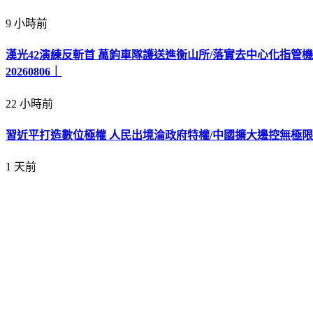
9 小時前
漢光42演練反斬首 萬鈞車隊護送進衡山所/落實去中心化指管
20260806｜
22 小時前
習近平打造數位極權 人民出境淪政府特權/中國擴大邊控無極限
1 天前