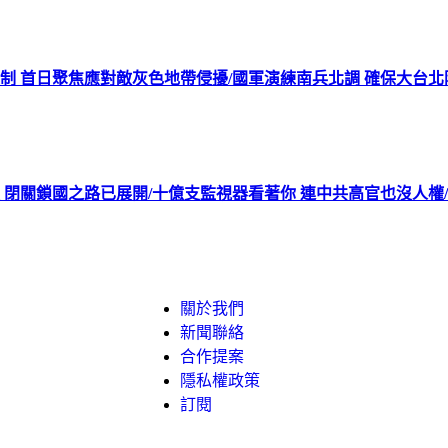
機制 首日聚焦應對敵灰色地帶侵擾/國軍演練南兵北調 確保大台
 閉關鎖國之路已展開/十億支監視器看著你 連中共高官也沒人權
關於我們
新聞聯絡
合作提案
隱私權政策
訂閱