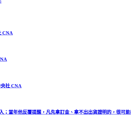
訪
 CNA
NA
央社 CNA
而入；當年他反覆提醒，凡先拿訂金、拿不出出貨證明的，很可