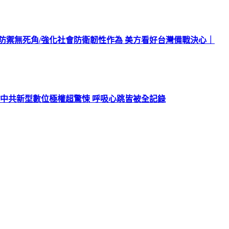
北防禦無死角/強化社會防衛韌性作為 美方看好台灣備戰決心｜
/中共新型數位極權超驚悚 呼吸心跳皆被全記錄