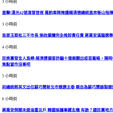
3 小時前
直擊!漢光42號演習首夜 萬鈞車隊掩護賴清德總統直奔衡山指
3 小時前
吳崑玉狠批三不市長 施政擺爛完全推卸責任責 蔣萬安滿腦選舉
4 小時前
民進黨發言人吳崢:慈濟遭掮客詐騙十億案翻出疫苗舊帳，陳
焦點當作沒事吧
5 小時前
前總統蔡英文出任蘇巧慧新北市競選主委 親自為蘇巧慧錄製競
6 小時前
蔣萬安倒閣未遂淪重災戶 韓國瑜議事藏玄機 有詭？國民黨地方