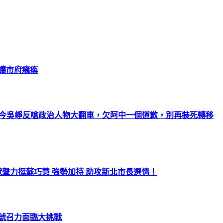
恐讓市府癱瘓
如今吳崢反嗆政治人物大翻車，欠阿中一個道歉，別再裝死轉移
聲力挺蘇巧慧 強勢加持 助攻新北市長選情！
治號召力面臨大挑戰