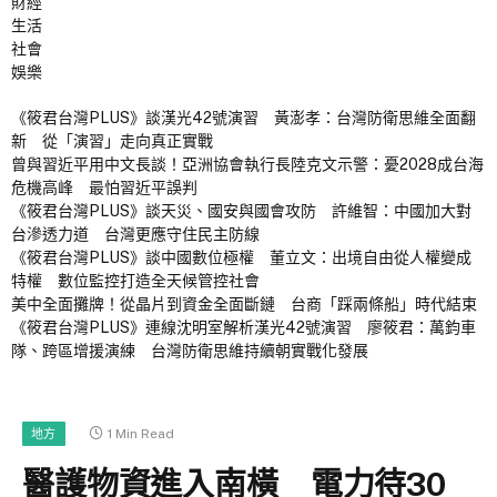
財經
生活
社會
娛樂
《筱君台灣PLUS》談漢光42號演習 黃澎孝：台灣防衛思維全面翻
新 從「演習」走向真正實戰
曾與習近平用中文長談！亞洲協會執行長陸克文示警：憂2028成台海
危機高峰 最怕習近平誤判
《筱君台灣PLUS》談天災、國安與國會攻防 許維智：中國加大對
台滲透力道 台灣更應守住民主防線
《筱君台灣PLUS》談中國數位極權 董立文：出境自由從人權變成
特權 數位監控打造全天候管控社會
美中全面攤牌！從晶片到資金全面斷鏈 台商「踩兩條船」時代結束
《筱君台灣PLUS》連線沈明室解析漢光42號演習 廖筱君：萬鈞車
隊、跨區增援演練 台灣防衛思維持續朝實戰化發展
1 Min Read
地方
醫護物資進入南橫 電力待30