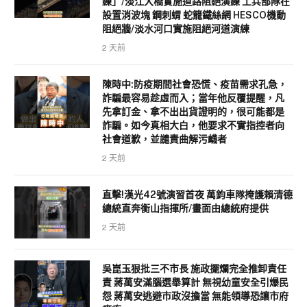
練」/淡江大橋實施道路阻絕演練 工兵部隊在
設置消波塊 鋼刺蝟 蛇籠鐵絲網 HESCO機動
阻絕牆/淡水河口實施阻絕河道演練
2 天前
陳時中:防疫期間社會恐慌、疫苗需求孔急，
詐騙最容易趁虛而入；當年他反覆提醒，凡
先拿訂金、拿不出出貨證明的，很可能都是
詐騙。如今真相大白，他要求不實指控者向
社會道歉，並譴責曲解污衊者
2 天前
直擊!漢光42號演習首夜 萬鈞車隊掩護賴清德
總統直奔衡山指揮所/畫面由總統府提供
2 天前
吳崑玉狠批三不市長 施政擺爛完全推卸責任
責 蔣萬安滿腦選舉算計 無視幼童安全引爆民
怨 蔣萬安逃避市政沒擔當 無能領導恐讓市府