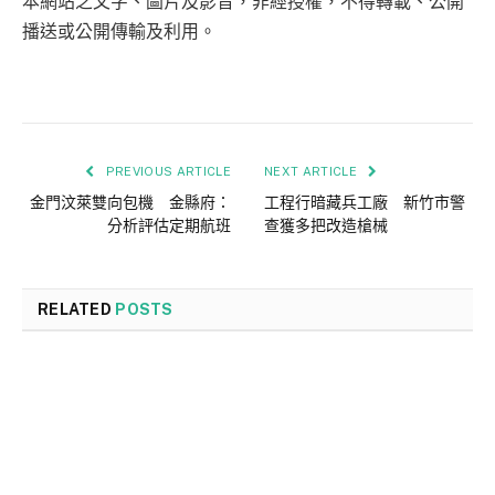
本網站之文字、圖片及影音，非經授權，不得轉載、公開
播送或公開傳輸及利用。
PREVIOUS ARTICLE
NEXT ARTICLE
金門汶萊雙向包機 金縣府：
工程行暗藏兵工廠 新竹市警
分析評估定期航班
查獲多把改造槍械
RELATED
POSTS