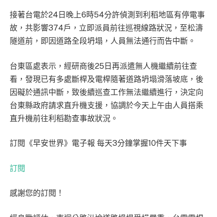
接著台電於24日晚上6時54分許偵測到利稻地區有停電事
故，共影響374戶，立即派員前往巡視線路狀況，至松濤
隧道前，即因道路全段坍塌，人員無法通行而告中斷。
台東區處表示，經研商後25日再派遣無人機繼續前往查
看，發現已有多處斷桿及電桿隨著道路坍塌滑落坡底，後
因礙於通訊中斷，致後續巡查工作無法繼續進行，決定向
台東縣政府請求直升機支援，協調於今天上午由人員搭乘
直升機前往利稻勘查事故狀況。
訂閱《早安世界》電子報 每天3分鐘掌握10件天下事
訂閱
感謝您的訂閱！