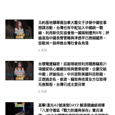
北約基地爆華裔加拿大籍女子涉替中國從事
間諜活動，台灣也有中配加入中國統一戰
線、利用新住民協會推一國兩制遭判8年；評
論直指中國長臂管轄與滲透早已跨越國界，
從歐洲一路伸進台灣社會各角落
2 天前
台積電遭竊密！前副理被控利用職務竊取21
項國家核心關鍵技術與營業秘密，企圖交給
中國；評論指出，中共面對美國科技制裁，
正透過走私、偷渡、竊取與收買全方位取得
先進製程，台灣已成主要目標
2 天前
直擊!漢光42號演習DAY2 賴清德總統視導
「八里守備區『戰力防護與保存』實兵演