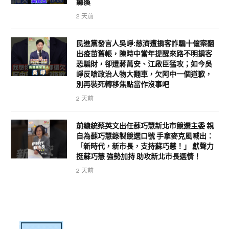
癱瘓
2 天前
民進黨發言人吳崢:慈濟遭掮客詐騙十億案翻
出疫苗舊帳，陳時中當年提醒來路不明掮客
恐騙財，卻遭蔣萬安、江啟臣猛攻；如今吳
崢反嗆政治人物大翻車，欠阿中一個道歉，
別再裝死轉移焦點當作沒事吧
2 天前
前總統蔡英文出任蘇巧慧新北市競選主委 親
自為蘇巧慧錄製競選口號 手拿麥克風喊出：
「新時代，新市長，支持蘇巧慧！」 獻聲力
挺蘇巧慧 強勢加持 助攻新北市長選情！
2 天前