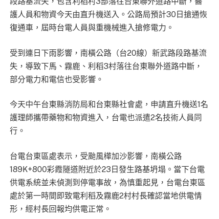
段路基流失，包含利稻村3部落往台東聯外道路中斷，醫
護人員和物資今天由直升機送入。公路局預計30日搶通恢
復通車，屆時台電人員與重機械進入搶修電力。
受到連日下雨影響，南橫公路（台20線）新武路段路基流
失，導致下馬、霧鹿、利稻3村落往台東聯外道路中斷，
部分電力和電信也受影響。
今天中午台東縣消防局和台東縣社會處，申請直升機送1名
護理師攜帶藥物和物資進入，台電也派遣2名技術人員同
行。
台電台東區處表示，受颱風樺加沙影響，南橫公路
189K+800彩霞隧道附近於23日發生路基坍塌。當下台電
供電系統並未偵測到停電事故，為慎重起見，台電台東區
處於第一時間即致電利稻及霧鹿2村村長確認當地供電情
形，經村長回報均供電正常。