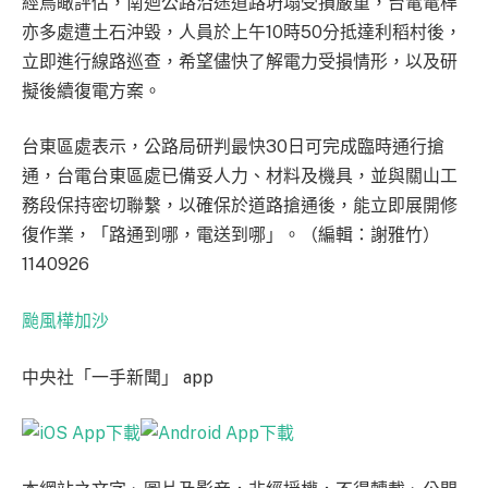
經鳥瞰評估，南迴公路沿途道路坍塌受損嚴重，台電電桿
亦多處遭土石沖毀，人員於上午10時50分抵達利稻村後，
立即進行線路巡查，希望儘快了解電力受損情形，以及研
擬後續復電方案。
台東區處表示，公路局研判最快30日可完成臨時通行搶
通，台電台東區處已備妥人力、材料及機具，並與關山工
務段保持密切聯繫，以確保於道路搶通後，能立即展開修
復作業，「路通到哪，電送到哪」。（編輯：謝雅竹）
1140926
颱風樺加沙
中央社「一手新聞」 app