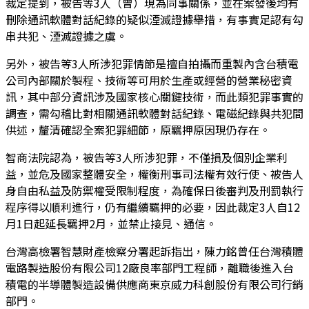
裁定提到，被告等3人（曾）現為同事關係，並在案發後均有
刪除通訊軟體對話紀錄的疑似湮滅證據舉措，有事實足認有勾
串共犯、湮滅證據之虞。
另外，被告等3人所涉犯罪情節是擅自拍攝而重製內含台積電
公司內部關於製程、技術等可用於生產或經營的營業秘密資
訊，其中部分資訊涉及國家核心關鍵技術，而此類犯罪事實的
調查，需勾稽比對相關通訊軟體對話紀錄、電磁紀錄與共犯間
供述，釐清確認全案犯罪細節，原羈押原因現仍存在。
智商法院認為，被告等3人所涉犯罪，不僅損及個別企業利
益，並危及國家整體安全，權衡刑事司法權有效行使、被告人
身自由私益及防禦權受限制程度，為確保日後審判及刑罰執行
程序得以順利進行，仍有繼續羈押的必要，因此裁定3人自12
月1日起延長羈押2月，並禁止接見、通信。
台灣高檢署智慧財產檢察分署起訴指出，陳力銘曾任台灣積體
電路製造股份有限公司12廠良率部門工程師，離職後進入台
積電的半導體製造設備供應商東京威力科創股份有限公司行銷
部門。