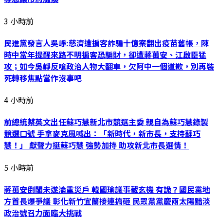
3 小時前
民進黨發言人吳崢:慈濟遭掮客詐騙十億案翻出疫苗舊帳，陳
時中當年提醒來路不明掮客恐騙財，卻遭蔣萬安、江啟臣猛
攻；如今吳崢反嗆政治人物大翻車，欠阿中一個道歉，別再裝
死轉移焦點當作沒事吧
4 小時前
前總統蔡英文出任蘇巧慧新北市競選主委 親自為蘇巧慧錄製
競選口號 手拿麥克風喊出：「新時代，新市長，支持蘇巧
慧！」 獻聲力挺蘇巧慧 強勢加持 助攻新北市長選情！
5 小時前
蔣萬安倒閣未遂淪重災戶 韓國瑜議事藏玄機 有詭？國民黨地
方首長爆爭議 彰化新竹宜蘭接連搞砸 民眾黨黨慶兩太陽黯淡
政治號召力面臨大挑戰