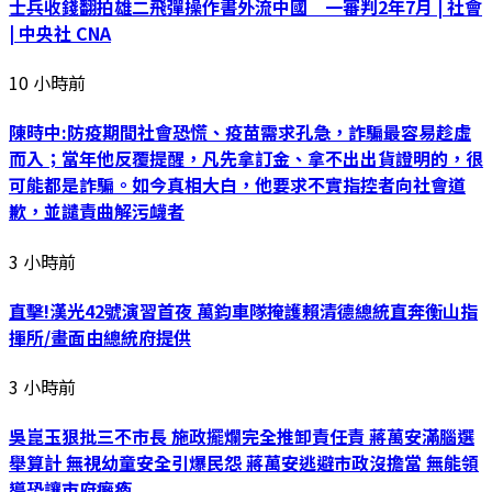
士兵收錢翻拍雄二飛彈操作書外流中國 一審判2年7月 | 社會
| 中央社 CNA
10 小時前
陳時中:防疫期間社會恐慌、疫苗需求孔急，詐騙最容易趁虛
而入；當年他反覆提醒，凡先拿訂金、拿不出出貨證明的，很
可能都是詐騙。如今真相大白，他要求不實指控者向社會道
歉，並譴責曲解污衊者
3 小時前
直擊!漢光42號演習首夜 萬鈞車隊掩護賴清德總統直奔衡山指
揮所/畫面由總統府提供
3 小時前
吳崑玉狠批三不市長 施政擺爛完全推卸責任責 蔣萬安滿腦選
舉算計 無視幼童安全引爆民怨 蔣萬安逃避市政沒擔當 無能領
導恐讓市府癱瘓