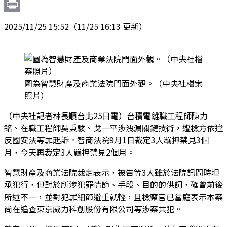
Link
Email
Print
2025/11/25 15:52
（11/25 16:13 更新）
圖為智慧財產及商業法院門面外觀。（中央社檔案
照片）
（中央社記者林長順台北25日電）台積電離職工程師陳力
銘、在職工程師吳秉駿、戈一平涉洩漏關鍵技術，遭檢方依違
反國安法等罪起訴。智商法院9月1日裁定3人羈押禁見3個
月，今天再裁定3人羈押禁見2個月。
智慧財產及商業法院裁定表示，被告等3人雖於法院訊問時坦
承犯行，但對於所涉犯罪情節、手段、目的的供詞，確曾前後
所述不一，並對犯罪細節避重就輕，且檢察官已當庭表示本案
尚在追查東京威力科創股份有限公司等涉案共犯。