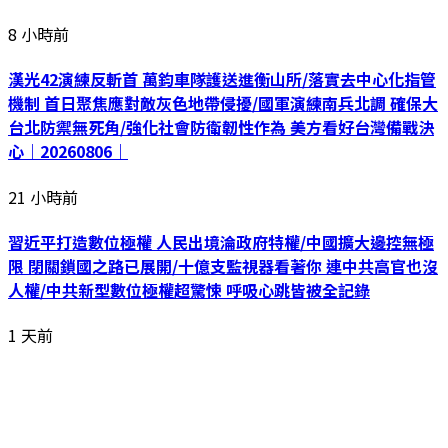
8 小時前
漢光42演練反斬首 萬鈞車隊護送進衡山所/落實去中心化指管
機制 首日聚焦應對敵灰色地帶侵擾/國軍演練南兵北調 確保大
台北防禦無死角/強化社會防衛韌性作為 美方看好台灣備戰決
心｜20260806｜
21 小時前
習近平打造數位極權 人民出境淪政府特權/中國擴大邊控無極
限 閉關鎖國之路已展開/十億支監視器看著你 連中共高官也沒
人權/中共新型數位極權超驚悚 呼吸心跳皆被全記錄
1 天前