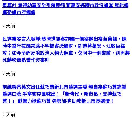
舉算計 無視幼童安全引爆民怨 蔣萬安逃避市政沒擔當 無能領
導恐讓市府癱瘓
2 天前
民進黨發言人吳崢:慈濟遭掮客詐騙十億案翻出疫苗舊帳，陳
時中當年提醒來路不明掮客恐騙財，卻遭蔣萬安、江啟臣猛
攻；如今吳崢反嗆政治人物大翻車，欠阿中一個道歉，別再裝
死轉移焦點當作沒事吧
2 天前
前總統蔡英文出任蘇巧慧新北市競選主委 親自為蘇巧慧錄製
競選口號 手拿麥克風喊出：「新時代，新市長，支持蘇巧
慧！」 獻聲力挺蘇巧慧 強勢加持 助攻新北市長選情！
2 天前