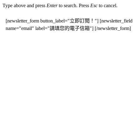
Type above and press
Enter
to search. Press
Esc
to cancel.
[newsletter_form button_label="立即訂閱！"] [newsletter_field
name="email" label="請填您的電子信箱"] [/newsletter_form]