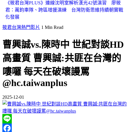
《筱君台灣PLUS》連線沈明室解析漢光42號演習 廖筱
君：萬鈞車隊、跨區增援演練 台灣防衛思維持續朝實戰
化發展
筱君台灣熱門影片
1 Min Read
曹興誠vs.陳時中 世紀對談HD
高畫質 曹興誠:共匪在台灣的
嘍囉 每天在破壞謾罵
@hc.taiwanplus
2025-12-01
Line