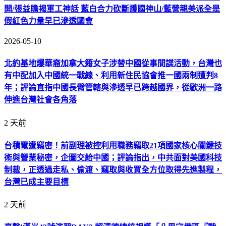
開/張益贍揭軍工神話 藍白合力砍斷護國神山/藍營親美派全是
假紅色力量早已滲透國會
2026-05-10
北約基地爆華裔加拿大籍女子涉替中國從事間諜活動，台灣也
有中配加入中國統一戰線、利用新住民協會推一國兩制遭判8
年；評論直指中國長臂管轄與滲透早已跨越國界，從歐洲一路
伸進台灣社會各角落
2 天前
台積電遭竊密！前副理被控利用職務竊取21項國家核心關鍵技
術與營業秘密，企圖交給中國；評論指出，中共面對美國科技
制裁，正透過走私、偷渡、竊取與收買全方位取得先進製程，
台灣已成主要目標
2 天前