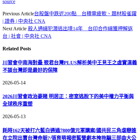
source
Previous Article
台股盤中跌近200點 台積電疲軟、題材股雀躍
| 證券 | 中央社 CNA
Next Article
殺人通緝犯潛逃出境14年 台印合作緝獲押解返
台 | 社會 | 中央社 CNA
Related
Posts
川習會中南海對壘 筱君台灣PLUS解析美中王見王之虛實演義
不談台灣即是最好的保障
2026-05-14
2026川習會政治豪賭 明居正：密室逃脫下的美中權力平衡與
全球秩序重塑
2026-05-13
耗時162天被打六藍白通過7800億元軍購案/國共民三角虐戀誰
在立院出賣台灣命脈?/張育萌揭密藍營劇本掩拖騙三部曲大公