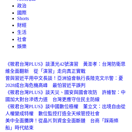
政治
國際
Shorts
財經
生活
社會
娛樂
《筱君台灣PLUS》談漢光42號演習 黃澎孝：台灣防衛思
維全面翻新 從「演習」走向真正實戰
曾與習近平用中文長談！亞洲協會執行長陸克文示警：憂
2028成台海危機高峰 最怕習近平誤判
《筱君台灣PLUS》談天災、國安與國會攻防 許維智：中
國加大對台滲透力道 台灣更應守住民主防線
《筱君台灣PLUS》談中國數位極權 董立文：出境自由從
人權變成特權 數位監控打造全天候管控社會
美中全面攤牌！從晶片到資金全面斷鏈 台商「踩兩條
船」時代結束