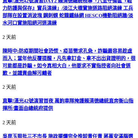
直擊!漢光42號演習DAY2 賴清德總統視導「八里守備區『戰
力防護與保存』實兵演練」/淡江大橋實施道路阻絕演練 工兵
部隊在設置消波塊 鋼刺蝟 蛇籠鐵絲網 HESCO機動阻絕牆/淡
水河口實施阻絕河道演練
2 天前
陳時中:防疫期間社會恐慌、疫苗需求孔急，詐騙最容易趁虛
而入；當年他反覆提醒，凡先拿訂金、拿不出出貨證明的，很
可能都是詐騙。如今真相大白，他要求不實指控者向社會道
歉，並譴責曲解污衊者
2 天前
直擊!漢光42號演習首夜 萬鈞車隊掩護賴清德總統直奔衡山指
揮所/畫面由總統府提供
2 天前
吳崑玉狠批三不市長 施政擺爛完全推卸責任責 蔣萬安滿腦選