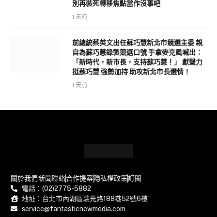
別再裝死轉移焦點當作沒事吧
1 天前
前總統蔡英文出任蘇巧慧新北市競選主委 親
自為蘇巧慧錄製競選口號 手拿麥克風喊出：
「新時代，新市長，支持蘇巧慧！」 獻聲力
挺蘇巧慧 強勢加持 助攻新北市長選情！
1 天前
關於我們
新聞聯絡
合作提案
隱私權政策
訂閱
電話：(02)2775-5882
地址：台北市內湖區瑞光路188巷52號6樓
service@fantasticnewmedia.com