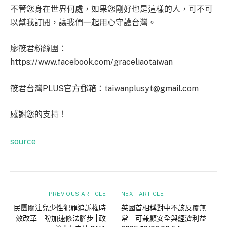
不管您身在世界何處，如果您剛好也是這樣的人，可不可
以幫我訂閱，讓我們一起用心守護台灣。
廖筱君粉絲團：
https://www.facebook.com/graceliaotaiwan
筱君台灣PLUS官方郵箱：
taiwanplusyt@gmail.com
感謝您的支持！
source
PREVIOUS ARTICLE
NEXT ARTICLE
民團關注兒少性犯罪追訴權時
英國首相稱對中不該反覆無
效改革 盼加速修法腳步 | 政
常 可兼顧安全與經濟利益