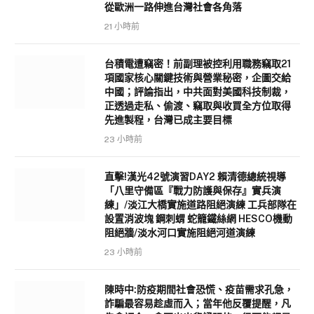
從歐洲一路伸進台灣社會各角落
21 小時前
台積電遭竊密！前副理被控利用職務竊取21
項國家核心關鍵技術與營業秘密，企圖交給
中國；評論指出，中共面對美國科技制裁，
正透過走私、偷渡、竊取與收買全方位取得
先進製程，台灣已成主要目標
23 小時前
直擊!漢光42號演習DAY2 賴清德總統視導
「八里守備區『戰力防護與保存』實兵演
練」/淡江大橋實施道路阻絕演練 工兵部隊在
設置消波塊 鋼刺蝟 蛇籠鐵絲網 HESCO機動
阻絕牆/淡水河口實施阻絕河道演練
23 小時前
陳時中:防疫期間社會恐慌、疫苗需求孔急，
詐騙最容易趁虛而入；當年他反覆提醒，凡