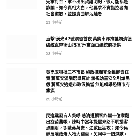
先拿訂金、拿不出出貨證明的，很可能都是
詐騙。如今真相大白，他要求不實指控者向
社會道歉，並譴責曲解污衊者
23 小時前
直擊!漢光42號演習首夜 萬鈞車隊掩護賴清德
總統直奔衡山指揮所/畫面由總統府提供
23 小時前
吳崑玉狠批三不市長 施政擺爛完全推卸責任
責 蔣萬安滿腦選舉算計 無視幼童安全引爆民
怨 蔣萬安逃避市政沒擔當 無能領導恐讓市府
癱瘓
23 小時前
民進黨發言人吳崢:慈濟遭掮客詐騙十億案翻
出疫苗舊帳，陳時中當年提醒來路不明掮客
恐騙財，卻遭蔣萬安、江啟臣猛攻；如今吳
崢反嗆政治人物大翻車，欠阿中一個道歉，