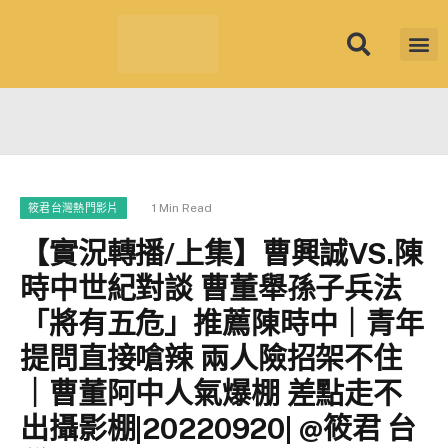
筱君台灣 PL
焦點新聞
知微見豐
1 Min Read
筱君台灣熱門影片
【實況轉播/上集】曹興誠VS.陳
時中世紀對談 曹董舉孫子兵法
「將有五危」推薦陳時中｜青年
提問直接嗆辣 兩人險招架不住
｜曹董阿中人氣爆棚 差點走不
出攝影棚|20220920| @筱君 台