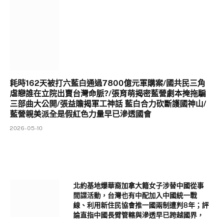
耗時162天被打六藍白通過7800億元軍購案/國共民三角
虐戀誰在立院出賣台灣命脈?/張育萌揭密藍營劇本掩拖騙
三部曲大公開/張益贍揭軍工神話 藍白合力砍斷護國神山/
藍營親美派全是假紅色力量早已滲透國會
2026-05-10
北約基地爆華裔加拿大籍女子涉替中國從事
間諜活動，台灣也有中配加入中國統一戰
線、利用新住民協會推一國兩制遭判8年；評
論直指中國長臂管轄與滲透早已跨越國界，