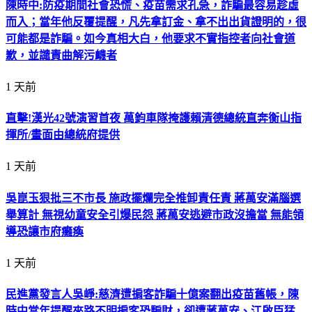
陳時中:防疫期間社會恐慌、疫苗需求孔急，詐騙最容易趁虛
而入；當年他反覆提醒，凡先拿訂金、拿不出出貨證明的，很
可能都是詐騙。如今真相大白，他要求不實指控者向社會道
歉，並譴責曲解污衊者
1 天前
直擊!漢光42號演習首夜 萬鈞車隊掩護賴清德總統直奔衡山指
揮所/畫面由總統府提供
1 天前
吳崑玉狠批三不市長 施政擺爛完全推卸責任責 蔣萬安滿腦選
舉算計 無視幼童安全引爆民怨 蔣萬安逃避市政沒擔當 無能領
導恐讓市府癱瘓
1 天前
民進黨發言人吳崢:慈濟遭掮客詐騙十億案翻出疫苗舊帳，陳
時中當年提醒來路不明掮客恐騙財，卻遭蔣萬安、江啟臣猛