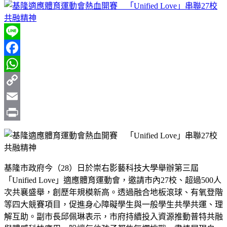
Line
Facebook
WhatsApp
Copy
Link
Email
Print
基隆市政府今（28）日於崇右影藝科技大學舉辦第三屆
「Unified Love」適應體育運動會，邀請市內27校、超過500人
次共襄盛舉，創歷年規模新高。透過融合地板滾球、有氧登階
等四大競賽項目，促進身心障礙學生與一般學生共學共運、理
解互助。副市長邱佩琳表示，市府持續投入資源推動普特共融