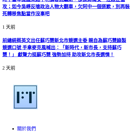
攻；如今吳崢反嗆政治人物大翻車，欠阿中一個道歉，別再裝
死轉移焦點當作沒事吧
1 天前
前總統蔡英文出任蘇巧慧新北市競選主委 親自為蘇巧慧錄製
競選口號 手拿麥克風喊出：「新時代，新市長，支持蘇巧
慧！」 獻聲力挺蘇巧慧 強勢加持 助攻新北市長選情！
2 天前
關於我們