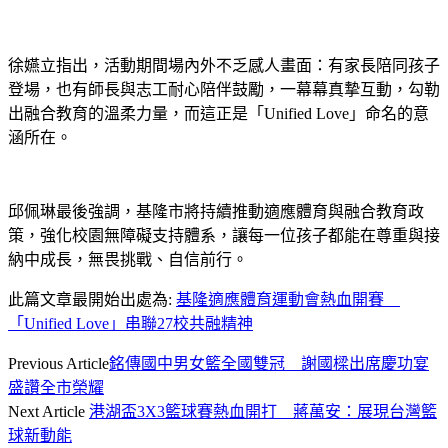
徐嬿立指出，活動期間場內外不乏感人畫面：有家長陪同孩子
登場，也有師長與志工耐心陪伴鼓勵，一幕幕真摯互動，勾勒
出融合教育的溫柔力量，而這正是「Unified Love」命名的意
涵所在。
邱佩琳最後強調，基隆市將持續推動適應體育與融合教育政
策，強化校園無障礙支持體系，讓每一位孩子都能在尊重與接
納中成長，無畏挑戰、自信前行。
此篇文章最開始出處為:
基隆適應體育運動會熱血開賽
「Unified Love」串聯27校共融精神
Previous Article
銘傳國中男女籃全國雙冠 謝國樑出席慶功宴
盛讚全市榮耀
Next Article
港湖盃3X3籃球賽熱血開打 蔣萬安：展現台灣籃
球新動能