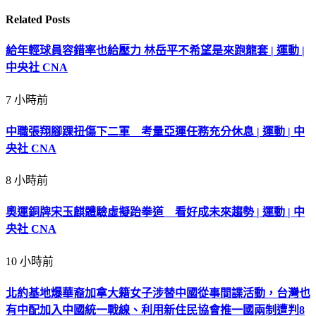
Related
Posts
給年輕球員容錯率也給壓力 林岳平不希望是來跑龍套 | 運動 |
中央社 CNA
7 小時前
中職張翔腳踝扭傷下二軍 考量亞運任務充分休息 | 運動 | 中
央社 CNA
8 小時前
奧運銅牌宋玉麒體驗虛擬跆拳道 看好成未來趨勢 | 運動 | 中
央社 CNA
10 小時前
北約基地爆華裔加拿大籍女子涉替中國從事間諜活動，台灣也
有中配加入中國統一戰線、利用新住民協會推一國兩制遭判8