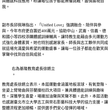
與體感科技應用，盼讓每位孩子都能無懼挑戰、盡情展現自
我。
副市長邱佩琳指出，「Unified Love」強調融合、陪伴與參
與，今年市府更自籌近400萬元，協助中山、武崙、信義、德
和國小等四校添購體感訓練輔具，讓特教生能藉由多元運動方
式強化身體素質。她也特別感謝家長、師長與志工夥伴共同成
就這場充滿愛與希望的運動盛事，讓每一位孩子都能在歡笑與
掌聲中找到自信與成就。
右為基隆教育處長徐嬿立
。
教育處長徐嬿立表示，本屆運動會涵蓋地板滾球、有氧登階、
坐姿上臂彎曲與芬蘭撞柱四大項目，兼具體適能訓練與趣味
性，深獲學生喜愛，場邊加油聲與笑聲不斷。此外，本屆活動
也感謝臺北市立大學志工與崇右影藝科技大學的協力支援，讓
整體流程更加順暢，提供選手們安心發揮的場域。