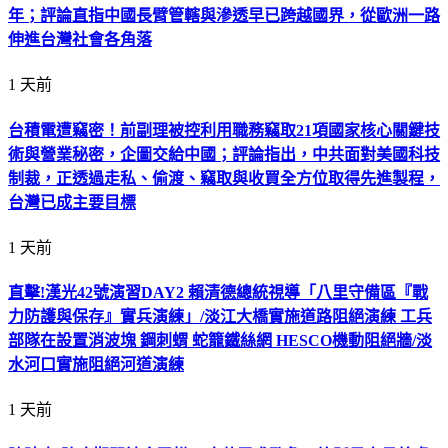
年；評論直指中國長臂管轄與滲透早已跨越國界，從歐洲一路
伸進台灣社會各角落
1 天前
台積電遭竊密！前副理被控利用職務竊取21項國家核心關鍵技
術與營業秘密，企圖交給中國；評論指出，中共面對美國科技
制裁，正透過走私、偷渡、竊取與收買全方位取得先進製程，
台灣已成主要目標
1 天前
直擊!漢光42號演習DAY2 賴清德總統視導「八里守備區『戰
力防護與保存』實兵演練」/淡江大橋實施道路阻絕演練 工兵
部隊在設置消波塊 鋼刺蝟 蛇籠鐵絲網 HESCO機動阻絕牆/淡
水河口實施阻絕河道演練
1 天前