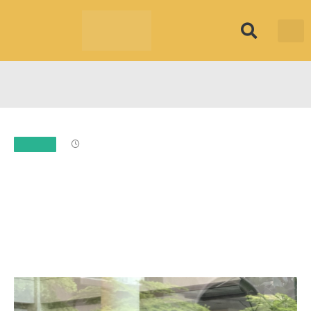
筱君台灣 PLU
焦點新聞
知微見豐
1 Min Read
東協財經
仁寶11月營收年減21% 華碩年
增逾2成 | 證券 | 中央社 CNA
2025-12-09
Updated:
2025-12-13