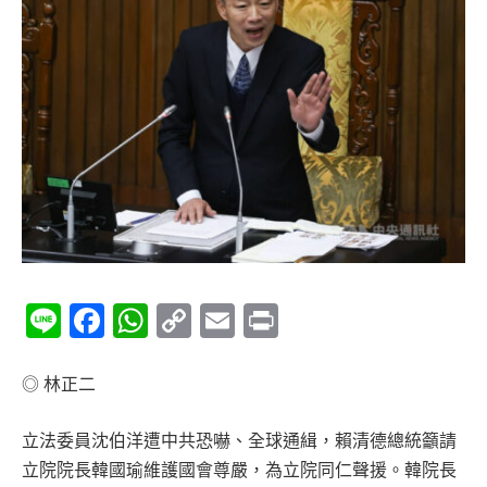
Line
Facebook
WhatsApp
Copy
Email
Print
Link
◎ 林正二
立法委員沈伯洋遭中共恐嚇、全球通緝，賴清德總統籲請
立院院長韓國瑜維護國會尊嚴，為立院同仁聲援。韓院長