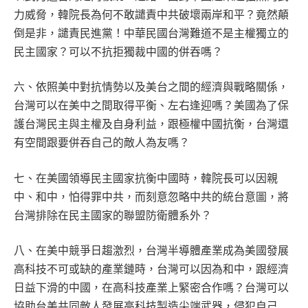
力威脅，韓院長為何不敢譴責中共破壞兩岸和平？竟然顛
倒是非，譴責民進黨！中華民國台灣難道不是主權獨立的
民主國家？可以不抗拒獨裁中國的併吞嗎？
六、依照美中對抗情勢以及美台之間的經濟與戰略關係，
台灣可以在美中之間取得平衡、左右逢迎嗎？美國為了保
護台灣民主與主權及自身利益，跟極權中國抗衡，台灣還
有空間跟要併吞自己的敵人為友嗎？
七、在美國領導民主國家抗衡中國時，韓院長可以因親
中、和中，怕得罪中共，而刻意忽略中共的統台意圖，將
台灣排除在民主國家的聯盟防衛體系外？
八、在美中競爭日趨激烈，台灣半導體產業成為美國發展
高科技不可或缺的產業鏈時，台灣可以因為和中，跟經濟
日益下滑的中國，在高科技產業上緊密合作嗎？台灣可以
協助台美共同敵人發展高科技製造尖端武器，侵犯自己