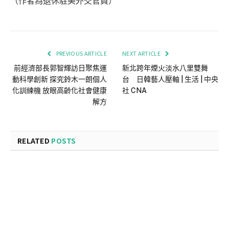
（作者為退休駐美外交官員）
PREVIOUS ARTICLE
NEXT ARTICLE
前經濟部長郭智輝訪日聚焦運
新北跨年煙火淡水八里雙舞
動科學創新 探究鈴木一朗個人
台 日韓藝人壓軸 | 生活 | 中央
化訓練機 放眼高齡化社會健康
社 CNA
解方
RELATED
POSTS