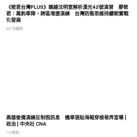
《筱君台灣PLUS》連線沈明室解析漢光42號演習 廖筱
君：萬鈞車隊、跨區增援演練 台灣防衛思維持續朝實戰
化發展
55 分鐘前
高雄後備演練反制假訊息 機車張貼海報穿梭巷弄宣導 |
政治 | 中央社 CNA
1 小時前