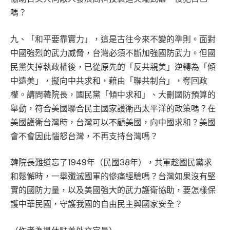
嗎？
九、「和平要靠實力」，這是古往今來不變的準則。面對
中國強烈的武力威脅，台灣必須不斷加強國防武力。但國
民黨失掉執政權後，已從原先的「反共親美」逆轉為「傾
中遠美」，擬向中共求和，藉由「聯共制台」，奪回政
權。請問韓院長，國民黨「傾中求和」、大刪國防預算的
舉動，符合美國聯合民主國家護衛西太平洋的政策嗎？在
美國護衛台灣時，台灣可以不顧美國，向中國求和？美國
會不會因此惱怒台灣，不再支持台灣嗎？
韓院長難道忘了1949年（民國38年），共軍趁國民黨求
和鬆懈時，一舉殲滅國軍的慘痛經驗嗎？台灣如果沒有堅
實的國防力量，以及美國強大的武力護衛協助，要怎樣保
護中華民國，守護我國的自由民主與國家安全？