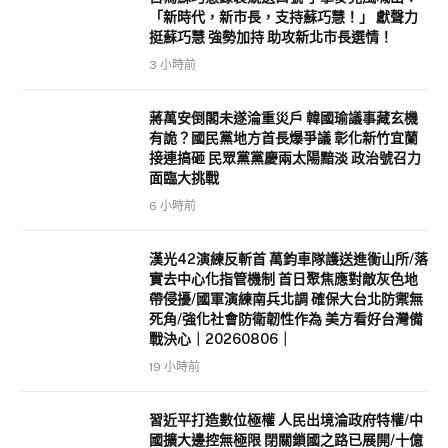
「新時代，新市長，支持蘇巧慧！」 獻聲力
挺蘇巧慧 強勢加持 助攻新北市長選情！
3 小時前
蔣萬安倒閣未遂淪重災戶 韓國瑜議事藏玄機
有詭？國民黨地方首長爆爭議 彰化新竹宜蘭
接連搞砸 民眾黨黨慶兩太陽黯淡 政治號召力
面臨大挑戰
6 小時前
漢光42演練反斬首 萬鈞車隊護送進衡山所/落
實去中心化指管機制 首日聚焦應對敵灰色地
帶侵擾/國軍演練南兵北調 確保大台北防禦無
死角/強化社會防衛韌性作為 美方看好台灣備
戰決心｜20260806｜
19 小時前
習近平打造數位極權 人民出境淪政府特權/中
國擴大邊控無極限 閉關鎖國之路已展開/十億