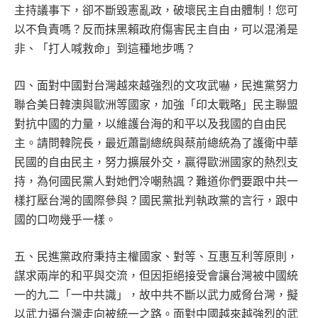
主持議事下，卻不斷毀憲亂政，破壞民主自由體制！您可
以不負責嗎？反而抹黑賴政府傷害民主自由，可以混淆是
非、「打人喊救命」到這種地步嗎？
四、面對中國對台灣越來越強烈的文攻武嚇，民進黨努力
聯合美日韓澳與歐洲等國家，加強「印太戰略」民主聯盟
對抗中國的力量，以維護台海的和平以及我國的自由民
主。請問韓院長，最近蕭副總統與蔡前總統為了護衛中華
民國的自由民主，努力擴展外交，贏得歐洲國家的熱烈支
持，為何國民黨人對她們冷嘲熱諷？難道你們要跟中共一
樣打壓台灣的國際參與？國民黨批判執政黨的言行，跟中
國的口吻幾乎一樣。
五、民進黨政府秉持主權國家、對等、互惠互利等原則，
謀求兩岸的和平與交流，但因拒絕接受會讓台灣被中國統
一的九二「一中共識」，故中共不斷以武力威脅台灣，擬
以武力逼台灣走向被統一之路。面對中國越來越強烈的武