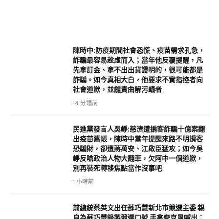
陳時中:防疫期間社會恐慌、疫苗需求孔急，
詐騙最容易趁虛而入；當年他反覆提醒，凡
先拿訂金、拿不出出貨證明的，很可能都是
詐騙。如今真相大白，他要求不實指控者向
社會道歉，並譴責曲解污衊者
14 分鐘前
民進黨發言人吳崢:慈濟遭掮客詐騙十億案翻
出疫苗舊帳，陳時中當年提醒來路不明掮客
恐騙財，卻遭蔣萬安、江啟臣猛攻；如今吳
崢反嗆政治人物大翻車，欠阿中一個道歉，
別再裝死轉移焦點當作沒事吧
1 小時前
前總統蔡英文出任蘇巧慧新北市競選主委 親
自為蘇巧慧錄製競選口號 手拿麥克風喊出：