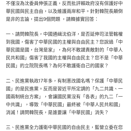
不僅沒為沈委員伸張正義，反而批評賴政府沒有保護好中
華民國與民主自由，以及維護兩岸和平。針對韓院長顛倒
是非的言論，提出9個問題 ，請韓據實回答：
一、請問韓院長，中國通緝沈伯洋，是否延伸司法管轄權
到我國，傷害了中華民國的主權與自由民主？您說過「中
華民國是國，台灣是家」，為何不敢譴責敵對的「中華人
民共和國」傷害了我國的主權與自由民主？您不是「中華
民國」的立院院長嗎？為何不敢護衛自己的國家？
二、民進黨執政17年多，有制憲改國名嗎？保護「中華民
國」的是民進黨。反而是習近平所定調的「九二共識、一
國兩制統台方案」，會讓國民黨沒有「各表」的九二「一
中共識」，導致「中華民國」最終被「中華人民共和國」
消滅！請問韓院長，是誰要讓「中華民國」消失？
三、民進黨全力護衛中華民國的自由民主，藍營立委在您