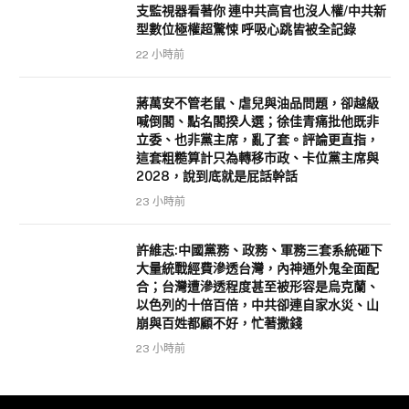
支監視器看著你 連中共高官也沒人權/中共新
型數位極權超驚悚 呼吸心跳皆被全記錄
22 小時前
蔣萬安不管老鼠、虐兒與油品問題，卻越級
喊倒閣、點名閣揆人選；徐佳青痛批他既非
立委、也非黨主席，亂了套。評論更直指，
這套粗糙算計只為轉移市政、卡位黨主席與
2028，說到底就是屁話幹話
23 小時前
許維志:中國黨務、政務、軍務三套系統砸下
大量統戰經費滲透台灣，內神通外鬼全面配
合；台灣遭滲透程度甚至被形容是烏克蘭、
以色列的十倍百倍，中共卻連自家水災、山
崩與百姓都顧不好，忙著撒錢
23 小時前