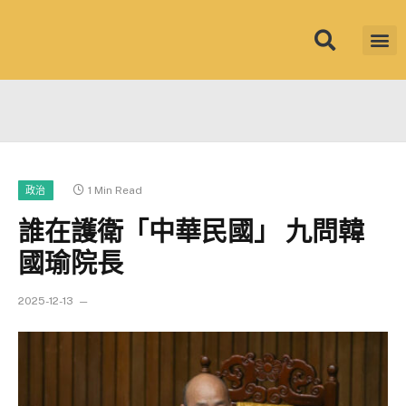
筱君台灣 PLU
焦點新聞
知微見豐
1 Min Read
政治
誰在護衛「中華民國」 九問韓
國瑜院長
2025-12-13