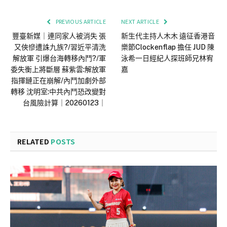
PREVIOUS ARTICLE
NEXT ARTICLE
豐臺新媒｜連同家人被消失 張
新生代主持人木木 遠征香港音
又俠慘遭誅九族?/習近平清洗
樂節Clockenflap 擔任 JUD 陳
解放軍 引爆台海轉移內鬥?/軍
泳希一日經紀人探班師兄林宥
委失衡上將斷層 蘇紫雲:解放軍
嘉
指揮鏈正在崩解/內鬥加劇外部
轉移 沈明室:中共內鬥恐改變對
台風險計算｜20260123｜
RELATED
POSTS