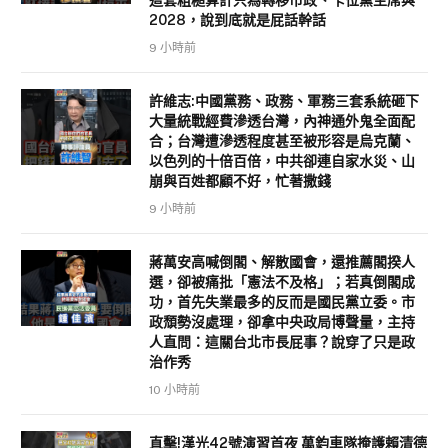
這套粗糙算計只為轉移市政、卡位黨主席與
2028，說到底就是屁話幹話
9 小時前
許維志:中國黨務、政務、軍務三套系統砸下
大量統戰經費滲透台灣，內神通外鬼全面配
合；台灣遭滲透程度甚至被形容是烏克蘭、
以色列的十倍百倍，中共卻連自家水災、山
崩與百姓都顧不好，忙著撒錢
9 小時前
蔣萬安高喊倒閣、解散國會，還推薦閣揆人
選，卻被痛批「憲法不及格」；若真倒閣成
功，首先失業最多的反而是國民黨立委。市
政頹勢沒處理，卻拿中央政局博聲量，主持
人直問：這關台北市長屁事？說穿了只是政
治作秀
10 小時前
直擊!漢光42號演習首夜 萬鈞車隊掩護賴清德