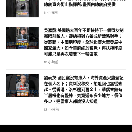
總統直奔衡山指揮所/畫面由總統府提供
11 小時前
吳嘉龍:美國過去百年不斷扶持下一個盟友制
衡眼前敵人，卻總把對方養成新戰略對手；
從蘇聯、中國到印度，全球化讓大型發展中
國家坐大。如今華府終於警覺，再扶持印度
可能只是再次培養下一輪強敵
12 小時前
劉泰英:國民黨沒有法人，海外資產只能登記
在個人名下；資料沒移交，想追回也無從查
起。從香港、洛杉磯到舊金山，華僑會館有
半層樓也有整棟，究竟遍布多少地方、價值
多少，連當事人都說沒人知道
13 小時前