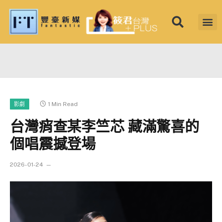
1 Min Read
影劇
台灣痟查某李竺芯 藏滿驚喜的
個唱震撼登場
2026-01-24