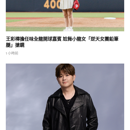
王彩樺擔任味全龍開球嘉賓 尬舞小龍女「逆天女團鉛筆
腿」搶鏡
1 小時前