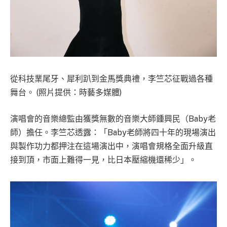
從科技業尾牙、犀利趴到金馬獎典禮，李竺芯征戰過各種
舞台。 (照片提供：時藝多媒體)
演唱會的音樂總監由獲獎無數的音樂大師鍾興民（Baby老
師）擔任。李竺芯透露：「Baby老師將四十年的現場演出
與製作功力都押注在這場演出中，演唱會規格全面升級直
接到頂，市面上難得一見，比日本壓縮機還稀少」。