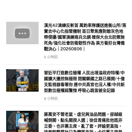
漢光42演練反斬首 萬鈞車隊護送進衡山所/落
實去中心化指管機制 首日聚焦應對敵灰色地
帶侵擾/國軍演練南兵北調 確保大台北防禦無
死角/強化社會防衛韌性作為 美方看好台灣備
戰決心｜20260806｜
5 小時前
習近平打造數位極權 人民出境淪政府特權/中
國擴大邊控無極限 閉關鎖國之路已展開/十億
支監視器看著你 連中共高官也沒人權/中共新
型數位極權超驚悚 呼吸心跳皆被全記錄
8 小時前
蔣萬安不管老鼠、虐兒與油品問題，卻越級
喊倒閣、點名閣揆人選；徐佳青痛批他既非
立委、也非黨主席，亂了套。評論更直指，