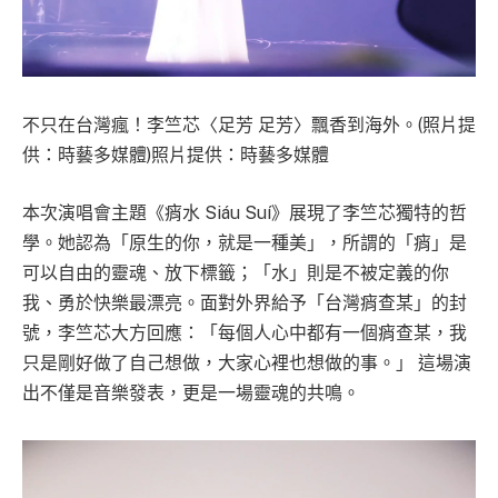
不只在台灣瘋！李竺芯〈足芳 足芳〉飄香到海外。(照片提
供：時藝多媒體)照片提供：時藝多媒體
本次演唱會主題《痟水 Siáu Suí》展現了李竺芯獨特的哲
學。她認為「原生的你，就是一種美」，所謂的「痟」是
可以自由的靈魂、放下標籤；「水」則是不被定義的你
我、勇於快樂最漂亮。面對外界給予「台灣痟查某」的封
號，李竺芯大方回應：「每個人心中都有一個痟查某，我
只是剛好做了自己想做，大家心裡也想做的事。」 這場演
出不僅是音樂發表，更是一場靈魂的共鳴。