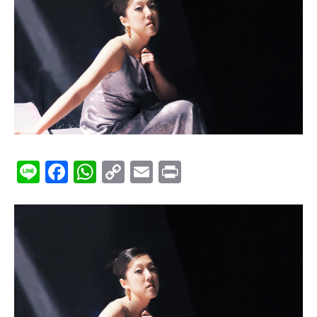
Line
Facebook
WhatsApp
Copy
Email
Print
Link