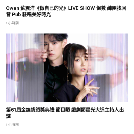
Owen 蘇震洋《做自己的光》LIVE SHOW 倒數 練團找回
昔 Pub 駐唱美好時光
1 小時前
第61屆金鐘獎頒獎典禮 節目類 戲劇類星光大道主持人出
爐
1 小時前