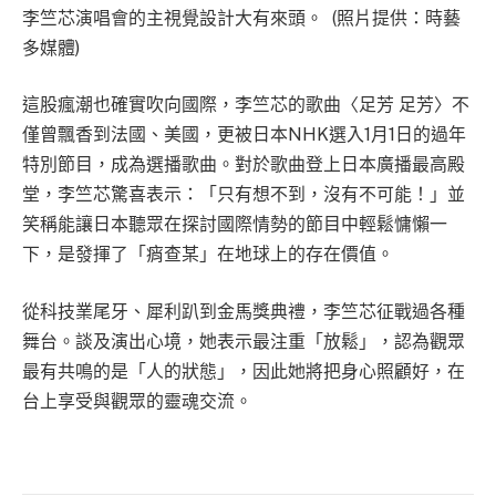
李竺芯演唱會的主視覺設計大有來頭。 (照片提供：時藝
多媒體)
這股瘋潮也確實吹向國際，李竺芯的歌曲〈足芳 足芳〉不
僅曾飄香到法國、美國，更被日本NHK選入1月1日的過年
特別節目，成為選播歌曲。對於歌曲登上日本廣播最高殿
堂，李竺芯驚喜表示：「只有想不到，沒有不可能！」並
笑稱能讓日本聽眾在探討國際情勢的節目中輕鬆慵懶一
下，是發揮了「痟查某」在地球上的存在價值。
從科技業尾牙、犀利趴到金馬獎典禮，李竺芯征戰過各種
舞台。談及演出心境，她表示最注重「放鬆」，認為觀眾
最有共鳴的是「人的狀態」，因此她將把身心照顧好，在
台上享受與觀眾的靈魂交流。