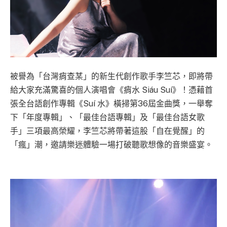
被譽為「台灣痟查某」的新生代創作歌手李竺芯，即將帶
給大家充滿驚喜的個人演唱會《痟水 Siáu Suí》！憑藉首
張全台語創作專輯《Suí 水》橫掃第36屆金曲獎，一舉奪
下「年度專輯」、「最佳台語專輯」及「最佳台語女歌
手」三項最高榮耀，李竺芯將帶著這股「自在覺醒」的
「瘋」潮，邀請樂迷體驗一場打破聽歌想像的音樂盛宴。