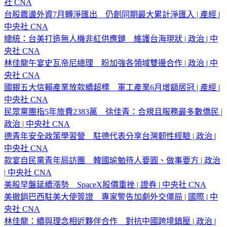
社 CNA
台股震盪外資7月轉淨匯出 仍創同期最大累計淨匯入 | 產經 |
中央社 CNA
總統：台美打造無人機非紅供應鏈 維護台海現狀 | 政治 | 中
央社 CNA
林佳龍午宴史瓦帝尼總理 盼加強各領域雙邊合作 | 政治 | 中
央社 CNA
國銀五大信賴產業放款續超標 軍工產業6月增額居冠 | 產經 |
中央社 CNA
民眾黨團指5年旅費2383萬 徐佳青：合規且服務最多數僑民 |
政治 | 中央社 CNA
德青年安全政策學習營 駐德代表分享台灣韌性經驗 | 政治 |
中央社 CNA
款宴自民黨青年局訪團 韓國瑜勉待人要圓、做事要方 | 政治
| 中央社 CNA
美股早盤延續漲勢 SpaceX股價重挫 | 證券 | 中央社 CNA
美撤銷巴西駐美大使簽證 專家警告加劇外交僵局 | 國際 | 中
央社 CNA
林佳龍：續與理念相近夥伴合作 對抗中國跨境鎮壓 | 政治 |