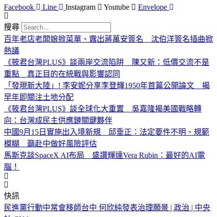
Facebook
Line
Instagram
Youtube
Envelope
搜尋
百年老店老闆娘掀菜單、露出蔣萬安簽名 沈伯洋簽名插曲掀
熱議
《筱君台灣PLUS》談兩岸交流陷阱 陳又新：低價交流不是
重點 真正目的在統戰與影響認同
「發現新大陸」! 李安妮分享李登輝1950年首篇公開論文 揭
早年即關注土地分配
《筱君台灣PLUS》談全球化大重置 吳嘉隆揭美國戰略轉
向：台灣成民主供應鏈關鍵夥伴
中國9月15日實施出入境新規 邱垂正：法定要件不明、規範
模糊 籲赴中做好風險評估
馬斯克談SpaceX AI布局 盛讚輝達Vera Rubin：最好的AI電
腦！
快訊
民進黨行動中常會移師台中 何欣純發表治理願景 | 政治 | 中央