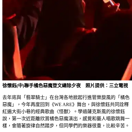
徐懷鈺(中)聯手橘色惡魔登文總除夕夜 照片提供：三立電視
去年底與「翡翠騎士」在台灣各地掀起行進管樂旋風的「橘色
惡魔」，今年再度回到《WE ARE》舞台，與徐懷鈺共同詮釋
紅遍大街小巷的經典歌曲〈怪獸〉。學過薩克斯風的徐懷鈺
說，第一次近距離欣賞橘色惡魔演出，感覺和藝人唱歌跳舞一
樣，會隨著旋律自然踏步，但同學們的樂器很重，比較辛苦。