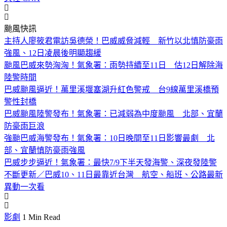
颱風快訊
主持人廖筱君電訪吳德榮！巴威威脅減輕 新竹以北慎防豪雨
強風、12日凌晨後明顯趨緩
颱風巴威來勢洶洶！氣象署：雨勢持續至11日 估12日解除海
陸警時間
巴威颱風逼近！萬里溪堰塞湖升紅色警戒 台9線萬里溪橋預
警性封橋
巴威颱風陸警發布！氣象署：已減弱為中度颱風 北部、宜蘭
防豪雨巨浪
強颱巴威海警發布！氣象署：10日晚間至11日影響最劇 北
部、宜蘭慎防豪雨強風
巴威步步逼近！氣象署：最快7/9下半天發海警、深夜發陸警
不斷更新／巴威10、11日最靠近台灣 航空、船班、公路最新
異動一次看
影劇
1 Min Read