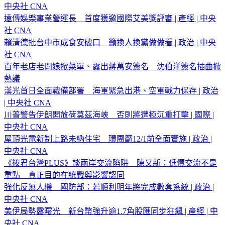
中央社 CNA
遠傳娛樂事業營運長 首度獲邀國際艾美獎評審 | 產經 | 中央
社 CNA
賴清德批台中市成食安破口 籲換人換黨做做看 | 政治 | 中央
社 CNA
百年老店老闆娘掀菜單、露出蔣萬安簽名 沈伯洋簽名插曲掀
熱議
漢光首日全面戰備部署 海軍緊急出港、空軍戰力保存 | 政治
| 中央社 CNA
川普警告伊朗開放荷莫茲海峽 否則將遭極沉重打擊 | 國際 |
中央社 CNA
屋頂光電新制上路未納住宅 環團籲12/1前全面實施 | 政治 |
中央社 CNA
《筱君台灣PLUS》談兩岸交流陷阱 陳又新：低價交流不是
重點 真正目的在統戰與影響認同
強化反無人機 國防部：若順利明年將完成數套系統 | 政治 |
中央社 CNA
美伊局勢露曙光 新台幣強升逾1.7角股匯同步狂飆 | 產經 | 中
央社 CNA