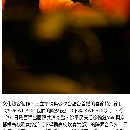
文化總會製作、三立電視與公視台語台首播的春節特別節目
《2026 WE ARE 我們的除夕夜》（下稱《WE ARE》），今
（2）日驚喜釋出國際共演亮點，除平民天后徐懷鈺Yuki與京
都橘高校吹奏樂部（下稱橘高校吹奏樂部）的跨界合作外，日