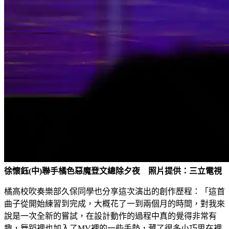
徐懷鈺(中)聯手橘色惡魔登文總除夕夜 照片提供：三立電視
橘高校吹奏樂部久保同學也分享這次演出的創作歷程：「這首
曲子從開始練習到完成，大概花了一到兩個月的時間，對我來
說是一次全新的嘗試，在設計動作的過程中真的覺得非常有
趣，舞蹈裡也加入了MV裡的一些手勢，藏了很多小巧思在裡