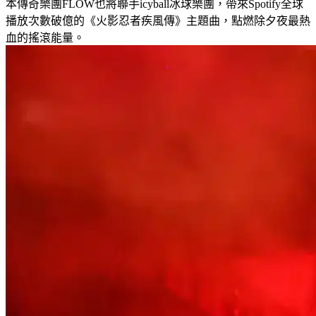
本傳奇樂團FLOW也將聯手icyball冰球樂團，帶來Spotify全球
播放次數破億的《火影忍者疾風傳》主題曲，點燃除夕夜最熱
血的搖滾能量。