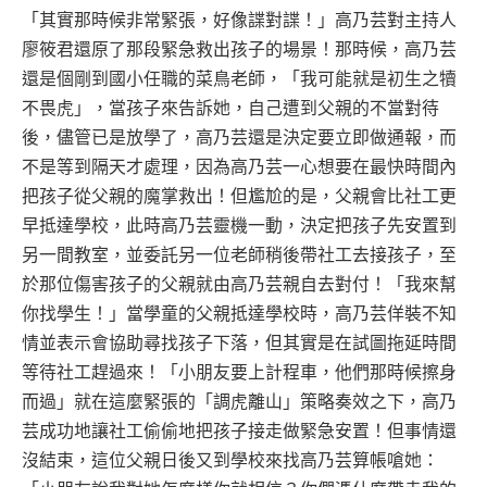
「其實那時候非常緊張，好像諜對諜！」高乃芸對主持人
廖筱君還原了那段緊急救出孩子的場景！那時候，高乃芸
還是個剛到國小任職的菜鳥老師，「我可能就是初生之犢
不畏虎」，當孩子來告訴她，自己遭到父親的不當對待
後，儘管已是放學了，高乃芸還是決定要立即做通報，而
不是等到隔天才處理，因為高乃芸一心想要在最快時間內
把孩子從父親的魔掌救出！但尷尬的是，父親會比社工更
早抵達學校，此時高乃芸靈機一動，決定把孩子先安置到
另一間教室，並委託另一位老師稍後帶社工去接孩子，至
於那位傷害孩子的父親就由高乃芸親自去對付！「我來幫
你找學生！」當學童的父親抵達學校時，高乃芸佯裝不知
情並表示會協助尋找孩子下落，但其實是在試圖拖延時間
等待社工趕過來！「小朋友要上計程車，他們那時候擦身
而過」就在這麼緊張的「調虎離山」策略奏效之下，高乃
芸成功地讓社工偷偷地把孩子接走做緊急安置！但事情還
沒結束，這位父親日後又到學校來找高乃芸算帳嗆她：