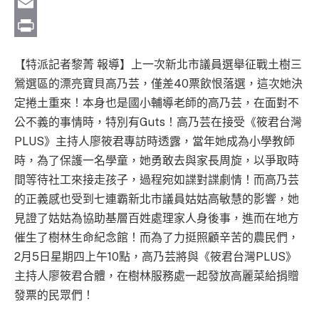
Copy
Link
Email
Print
【特派記者黎菁 報導】上一次新北市議員選舉征戰土樹三
鶯選區的漂亮寶貝高乃芸，僅差40票飲恨落選，這次她決
定捲土重來！本身也是國小輔導老師的高乃芸，在面對不
公不義的事情時，特別有Guts！高乃芸在接受《筱君台灣
PLUS》主持人廖筱君專訪時透露，當年她成為小學教師
時，為了保護一名學童，她勇敢去與家長周旋，以爭取時
間等待社工來接走孩子，過程宛如諜對諜劇情！而高乃芸
的正義感也受到七連霸新北市議員姑姑高敏慧的影響，她
見證了姑姑為協助基層百姓處理家人身後事，進而在地方
催生了樹林生命紀念館！而為了力挺照顧辛苦的農民們，
2月5日星期四上午10點，高乃芸將與《筱君台灣PLUS》
主持人廖筱君合體，在樹林服務處一起發放高麗菜給捐贈
發票的民眾們！