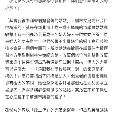
「小朋友說我對她怎麼樣你就相信？你們憑什麼帶走我的
小孩？」
「其實我很崇拜替弱勢發聲的姑姑」，樹林女兒高乃芸口
中所說的，就是在新北市土樹三鶯七連霸的市議員姑姑高
敏慧！有一回高乃芸看見一名婦人婦人來跟姑姑哭訴，原
來婦人的丈夫辭世，他們卻籌不出買塔位的錢！高乃芸說
這不會是一個個案而已，所以姑姑高敏慧在議員任內積極
幫地方爭取到樹林生命紀念館，五萬個塔位可能幫到五萬
個家庭！這件事讓高乃芸深刻認知到「原來一個人的力量
可以這麼大」、「這跟我在學校服務一對一的家庭是不一
樣的！」高乃芸指出了同樣是助人，但當老師與當市議員
卻有極大的不同！她也深深地崇拜著那個站在弱勢民眾立
場思考、為弱勢族群發聲爭取的姑姑，高乃芸不知不覺也
在心底種下了前進市議會的種子！
雖然被外界以「政二代」的光環來衡量，但高乃芸說姑姑