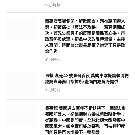
17 小時前
蔣萬安高喊倒閣、解散國會，還推薦閣揆人
選，卻被痛批「憲法不及格」；若真倒閣成
功，首先失業最多的反而是國民黨立委。市
政頹勢沒處理，卻拿中央政局博聲量，主持
人直問：這關台北市長屁事？說穿了只是政
治作秀
19 小時前
直擊!漢光42號演習首夜 萬鈞車隊掩護賴清德
總統直奔衡山指揮所/畫面由總統府提供
19 小時前
吳嘉龍:美國過去百年不斷扶持下一個盟友制
衡眼前敵人，卻總把對方養成新戰略對手；
從蘇聯、中國到印度，全球化讓大型發展中
國家坐大。如今華府終於警覺，再扶持印度
可能只是再次培養下一輪強敵