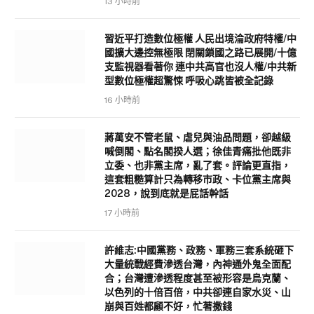
13 小時前
習近平打造數位極權 人民出境淪政府特權/中
國擴大邊控無極限 閉關鎖國之路已展開/十億
支監視器看著你 連中共高官也沒人權/中共新
型數位極權超驚悚 呼吸心跳皆被全記錄
16 小時前
蔣萬安不管老鼠、虐兒與油品問題，卻越級
喊倒閣、點名閣揆人選；徐佳青痛批他既非
立委、也非黨主席，亂了套。評論更直指，
這套粗糙算計只為轉移市政、卡位黨主席與
2028，說到底就是屁話幹話
17 小時前
許維志:中國黨務、政務、軍務三套系統砸下
大量統戰經費滲透台灣，內神通外鬼全面配
合；台灣遭滲透程度甚至被形容是烏克蘭、
以色列的十倍百倍，中共卻連自家水災、山
崩與百姓都顧不好，忙著撒錢