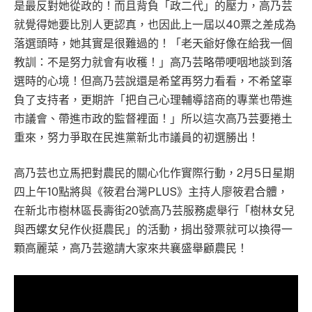
是最反對她從政的！而且背負「政二代」的壓力，高乃芸
就覺得她要比別人更認真，也因此上一屆以40票之差成為
落選頭時，她其實是很難過的！「老天爺好像在給我一個
教訓：不是努力就會有收穫！」高乃芸略帶哽咽地談到落
選時的心境！但高乃芸說還是希望再努力看看，不希望辜
負了支持者，更期許「把自己心理輔導諮商的專業也帶進
市議會、帶進市政的監督裡面！」所以這次高乃芸要捲土
重來，努力爭取在民進黨新北市議員的初選勝出！
高乃芸也立馬把對農民的關心化作實際行動，2月5日星期
四上午10點將與《筱君台灣PLUS》主持人廖筱君合體，
在新北市樹林區長壽街20號高乃芸服務處舉行「樹林女兒
與西螺女兒作伙挺農民」的活動，捐出發票就可以換得一
顆高麗菜，高乃芸邀請大家來共襄盛舉顧農民！