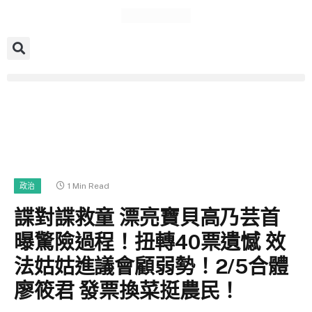
1 Min Read
政治
諜對諜救童 漂亮寶貝高乃芸首
曝驚險過程！扭轉40票遺憾 效
法姑姑進議會顧弱勢！2/5合體
廖筱君 發票換菜挺農民！