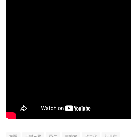
初選
土樹三鶯
學生
廖筱君
政二代
新北市