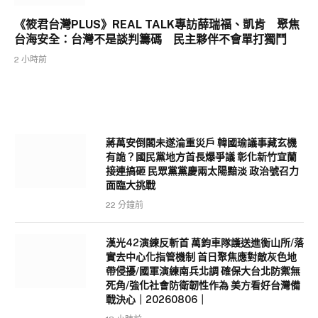
《筱君台灣PLUS》REAL TALK專訪薛瑞福、凱肯 聚焦
台海安全：台灣不是談判籌碼 民主夥伴不會單打獨鬥
2 小時前
蔣萬安倒閣未遂淪重災戶 韓國瑜議事藏玄機
有詭？國民黨地方首長爆爭議 彰化新竹宜蘭
接連搞砸 民眾黨黨慶兩太陽黯淡 政治號召力
面臨大挑戰
22 分鐘前
漢光42演練反斬首 萬鈞車隊護送進衡山所/落
實去中心化指管機制 首日聚焦應對敵灰色地
帶侵擾/國軍演練南兵北調 確保大台北防禦無
死角/強化社會防衛韌性作為 美方看好台灣備
戰決心｜20260806｜