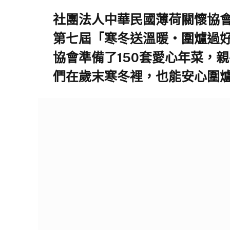
社團法人中華民國薄荷關懷協
第七屆「寒冬送溫暖・圍爐過
協會準備了150套愛心年菜，
們在歲末寒冬裡，也能安心圍