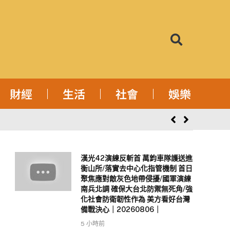
財經
生活
社會
娛樂
漢光42演練反斬首 萬鈞車隊護送進
衡山所/落實去中心化指管機制 首日
聚焦應對敵灰色地帶侵擾/國軍演練
南兵北調 確保大台北防禦無死角/強
化社會防衛韌性作為 美方看好台灣
備戰決心｜20260806｜
5 小時前