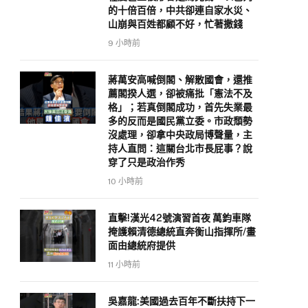
的十倍百倍，中共卻連自家水災、
山崩與百姓都顧不好，忙著撒錢
9 小時前
蔣萬安高喊倒閣、解散國會，還推
薦閣揆人選，卻被痛批「憲法不及
格」；若真倒閣成功，首先失業最
多的反而是國民黨立委。市政頹勢
沒處理，卻拿中央政局博聲量，主
持人直問：這關台北市長屁事？說
穿了只是政治作秀
10 小時前
直擊!漢光42號演習首夜 萬鈞車隊
掩護賴清德總統直奔衡山指揮所/畫
面由總統府提供
11 小時前
吳嘉龍:美國過去百年不斷扶持下一