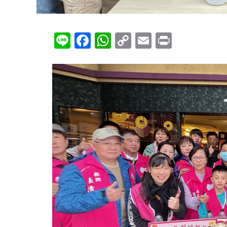
Line
Facebook
WhatsApp
Copy
Email
Print
Link