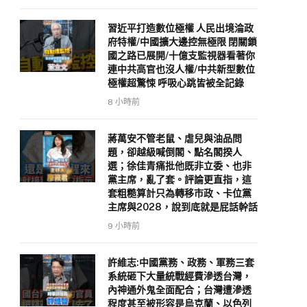
習近平打造數位極權 人民出境淪政
府特權/中國擴大邊控無極限 閉關鎖
國之路已展開/十億支監視器看著你
連中共高官也沒人權/中共新型數位
極權超驚悚 呼吸心跳皆被全記錄
8 小時前
蔣萬安不管老鼠、虐兒與油品問
題，卻越級喊倒閣、點名閣揆人
選；徐佳青痛批他既非立委、也非
黨主席，亂了套。評論更直指，這
套粗糙算計只為轉移市政、卡位黨
主席與2028，說到底就是屁話幹話
9 小時前
許維志:中國黨務、政務、軍務三套
系統砸下大量統戰經費滲透台灣，
內神通外鬼全面配合；台灣遭滲透
程度甚至被形容是烏克蘭、以色列