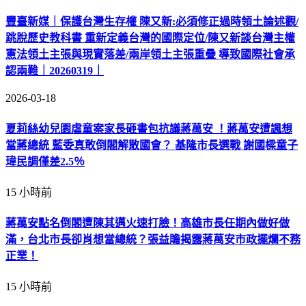
豐臺新媒｜保護台灣生存權 陳又新:必須修正過時領土論述觀/
跳脫歷史教科書 重新定義台灣的國際定位/陳又新談台灣主權
憲法領土主張與現實落差/兩岸領土主張重疊 導致國際社會承
認兩難｜20260319｜
2026-03-18
夏莉絲幼兒園虐童案家長砸書包抗議蔣萬安 ！蔣萬安遭諷想
當蔣總統 藍委真敢倒閣解散國會？ 基隆市長選戰 謝國樑童子
瑋民調僅差2.5％
15 小時前
蔣萬安點名倒閣遭陳其邁火速打臉！高雄市長任期內做好做
滿，台北市長卻肖想當總統？張益贍揭露蔣萬安市政擺爛不務
正業！
15 小時前