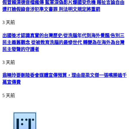
假冒賴清德音檔瘋傳 藍軍深偽影片爆國安危機 瞎扯言論自由
遭打臉假錄音涉犯準文書罪 刑法明文規定將重罰
3 天前
出國後才認識真實的台灣歷史/從洗腦年代到海外覺醒/告別三
民主義舊觀念 從被教育洗腦的最慘世代 轉變為在海外為台灣
民主發聲的守護者
3 天前
翁曉玲要刪陸委會媒體宣傳預算，理由是梁文傑一張嘴勝過千
萬宣傳費
5 天前