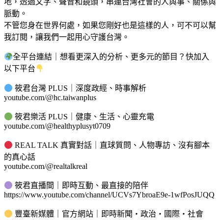
地，透過文字、聲音和鏡頭，串連台灣社會的人與事、關係與
脈動。
不管您身在世界何處，如果您剛好也是這樣的人，可不可以幫
我訂閱，讓我們一起用心守護台灣。
全平台連結｜想看更深入的分析、更多元的節目？快加入
以下平台
筱君台灣 PLUS｜深度政經、時事解析
youtube.com/@hc.taiwanplus
筱君樂活 PLUS｜健康、生活、心靈充電
youtube.com/@healthyplusyt0709
REAL TALK 真實對話｜直球質問、人物專訪、沒有腳本
的真心話
youtube.com/@realtalkreal
筱君直播間｜即時互動、最直接的陪伴
https://www.youtube.com/channel/UCVs7YbroaE9e-1wfPosJUQQ
豐臺新媒體｜官方網站｜即時新聞・政治・國際・社會