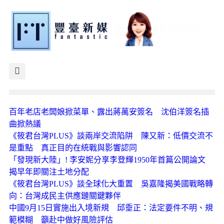
百年老店老闆娘掀菜單、露出蔣萬安簽名 沈伯洋簽名插
曲掀熱議
《筱君台灣PLUS》談兩岸交流陷阱 陳又新：低價交流不
是重點 真正目的在統戰與影響認同
「發現新大陸」! 李安妮分享李登輝1950年首篇公開論文
揭早年即關注土地分配
《筱君台灣PLUS》談全球化大重置 吳嘉隆揭美國戰略轉
向：台灣成民主供應鏈關鍵夥伴
中國9月15日實施出入境新規 邱垂正：法定要件不明、規
範模糊 籲赴中做好風險評估