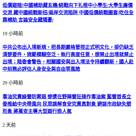
低價遊陸!中國補助藏玄機/統戰向下扎根中小學生/大學生廉價
交流 藏中國統戰新招/兩岸交流陷阱 中國低價統戰圈套/吃住全
靠補助 言論安全藏隱憂/
19 小時前
中共公布出入境新規，把長期嚴格管控正式明文化，卻仍缺乏
清楚要件，規範模糊空泛、執行高度任意，想禁止出境就禁止
出境；陸委會警告，相關國安與出入境法令持續翻新，國人赴
中前務必評估人身安全與自由等風險
20 小時前
毒油究責綠營防禦弱 慘遭在野陣營狂操作毒油案 藍營首長立
委推給中央帶風向 民眾誤解食安究責真對象 避談市政缺失塑
形象 蔣萬安主導大型遊行造人氣
2 天前