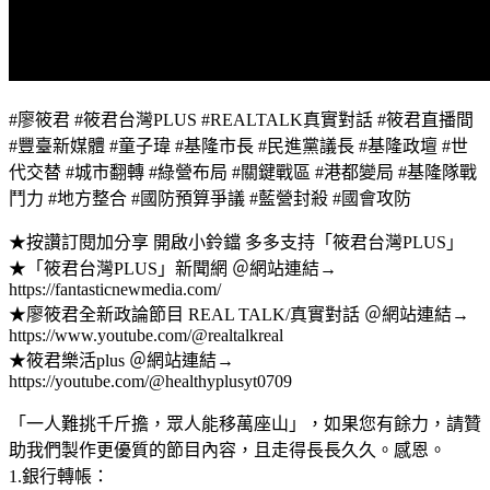
#廖筱君 #筱君台灣PLUS #REALTALK真實對話 #筱君直播間
#豐臺新媒體 #童子瑋 #基隆市長 #民進黨議長 #基隆政壇 #世
代交替 #城市翻轉 #綠營布局 #關鍵戰區 #港都變局 #基隆隊戰
鬥力 #地方整合 #國防預算爭議 #藍營封殺 #國會攻防
★按讚訂閱加分享 開啟小鈴鐺 多多支持「筱君台灣PLUS」
★「筱君台灣PLUS」新聞網 ＠網站連結→
https://fantasticnewmedia.com/
★廖筱君全新政論節目 REAL TALK/真實對話 ＠網站連結→
https://www.youtube.com/@realtalkreal
★筱君樂活plus ＠網站連結→
https://youtube.com/@healthyplusyt0709
「一人難挑千斤擔，眾人能移萬座山」，如果您有餘力，請贊
助我們製作更優質的節目內容，且走得長長久久。感恩。
1.銀行轉帳：