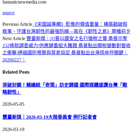
fantasticnewmedia.com
source
Previous Article
《宋國誠專欄》影像的價值重量：構築戳破假
敘事、守護台灣韌性的最強防線—寫在《韌性之島》開播前夕
Next Article
豐臺新媒｜川普以國安之名行徵稅之實 桑普示警
232條款調查威力/供應鏈重組大難題 桑普點出關稅變動對營收
之衝擊/通過國防預算與貿易協定 桑普點出台灣保命符關鍵｜
20260227｜
Related
Posts
突破封鎖！賴總統「奇策」訪史歸國 國際媒體盛讚台灣「戰
略韌性」
2026-05-05
豐臺新媒｜2026-03-19大陸委員會 例行記者會
2026-03-19