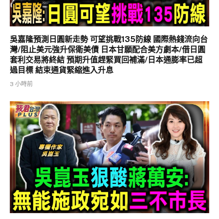
吳嘉隆預測日圓新走勢 可望挑戰135防線 國際熱錢流向台
灣/阻止美元強升保衛美債 日本甘願配合美方劇本/借日圓
套利交易將終結 預期升值趕緊買回補滿/日本通膨率已超
過目標 結束通貨緊縮進入升息
3 小時前