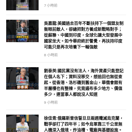
7 小時前
吳嘉龍:美國過去百年不斷扶持下一個盟友制
衡眼前敵人，卻總把對方養成新戰略對手；
從蘇聯、中國到印度，全球化讓大型發展中
國家坐大。如今華府終於警覺，再扶持印度
可能只是再次培養下一輪強敵
8 小時前
劉泰英:國民黨沒有法人，海外資產只能登記
在個人名下；資料沒移交，想追回也無從查
起。從香港、洛杉磯到舊金山，華僑會館有
半層樓也有整棟，究竟遍布多少地方、價值
多少，連當事人都說沒人知道
9 小時前
徐佳青:俄羅斯曾信誓旦旦兩週殲滅烏克蘭，
戰爭卻打了四年半；如今烏軍靠三千公里無
人機深入俄境，炸油槽、電廠與基礎設施。