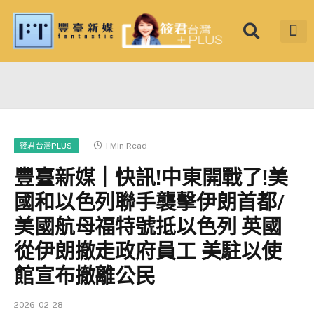
筱君台灣 PLU
焦點新聞
知微見豐
1 Min Read
筱君台灣PLUS
豐臺新媒｜快訊!中東開戰了!美
國和以色列聯手襲擊伊朗首都/
美國航母福特號抵以色列 英國
從伊朗撤走政府員工 美駐以使
館宣布撤離公民
2026-02-28