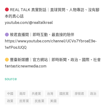
REAL TALK 真實對話｜直球質問、人物專訪、沒有腳
本的真心話
youtube.com/@realtalkreal
筱君直播間｜即時互動、最直接的陪伴
https://www.youtube.com/channel/UCVs7YbroaE9e-
1wfPosJUQQ
豐臺新媒體｜官方網站｜即時新聞・政治・國際・社會
fantasticnewmedia.com
source
中國
兩岸
共產黨
台灣
國民黨
廖筱君
政治
政黨
民眾黨
民進黨
美國