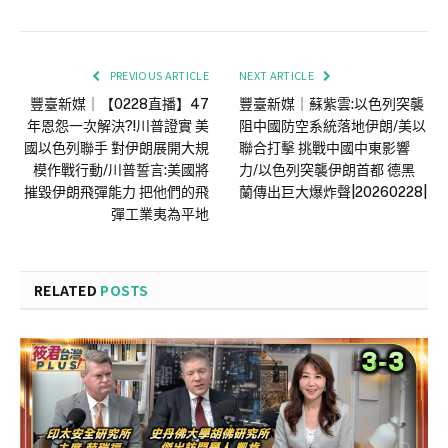
PREVIOUS ARTICLE
NEXT ARTICLE
豐臺新媒｜【0228直播】47
豐臺新媒｜蘇紫雲:以色列突襲
年恩怨一次解決?!川普證實 美
阻中國防空系統落地伊朗/美以
國以色列聯手 對伊朗展開大規
聯合打擊 挑戰中國中東影響
模作戰行動/川普誓言:美國將
力/以色列突襲伊朗首都 德黑
摧毀伊朗飛彈能力 把他們的飛
蘭傳出巨大爆炸聲|20260228|
彈工業夷為平地
RELATED
POSTS