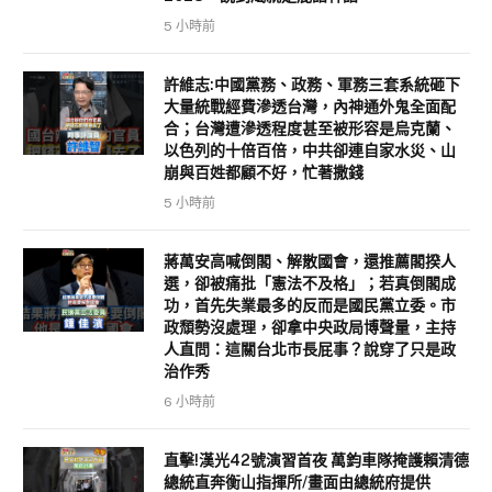
5 小時前
許維志:中國黨務、政務、軍務三套系統砸下
大量統戰經費滲透台灣，內神通外鬼全面配
合；台灣遭滲透程度甚至被形容是烏克蘭、
以色列的十倍百倍，中共卻連自家水災、山
崩與百姓都顧不好，忙著撒錢
5 小時前
蔣萬安高喊倒閣、解散國會，還推薦閣揆人
選，卻被痛批「憲法不及格」；若真倒閣成
功，首先失業最多的反而是國民黨立委。市
政頹勢沒處理，卻拿中央政局博聲量，主持
人直問：這關台北市長屁事？說穿了只是政
治作秀
6 小時前
直擊!漢光42號演習首夜 萬鈞車隊掩護賴清德
總統直奔衡山指揮所/畫面由總統府提供