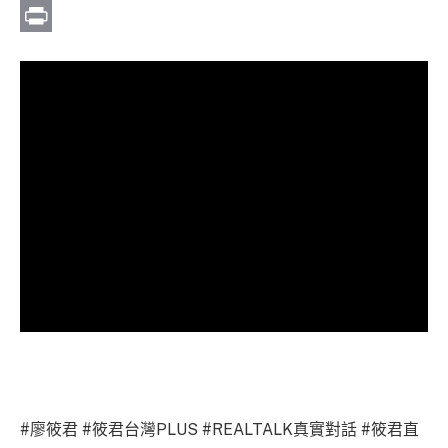
Link
Email
Print
#廖筱君 #筱君台灣PLUS #REALTALK真實對話 #筱君直