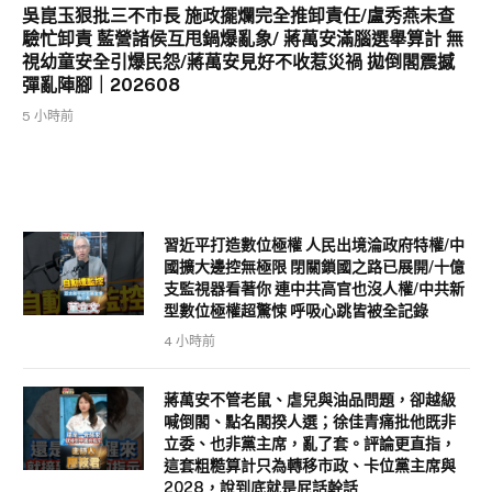
吳崑玉狠批三不市長 施政擺爛完全推卸責任/盧秀燕未查
驗忙卸責 藍營諸侯互甩鍋爆亂象/ 蔣萬安滿腦選舉算計 無
視幼童安全引爆民怨/蔣萬安見好不收惹災禍 拋倒閣震撼
彈亂陣腳｜202608
5 小時前
習近平打造數位極權 人民出境淪政府特權/中
國擴大邊控無極限 閉關鎖國之路已展開/十億
支監視器看著你 連中共高官也沒人權/中共新
型數位極權超驚悚 呼吸心跳皆被全記錄
4 小時前
蔣萬安不管老鼠、虐兒與油品問題，卻越級
喊倒閣、點名閣揆人選；徐佳青痛批他既非
立委、也非黨主席，亂了套。評論更直指，
這套粗糙算計只為轉移市政、卡位黨主席與
2028，說到底就是屁話幹話