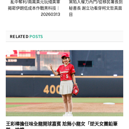
亂中奪利/兩萬美元玩殘美軍
黨陷入權力內鬥/從移民署長到
揭密伊朗低成本作戰黑科技｜
秘書長 謝立功看穿柯文哲真面
20260313
目
RELATED
POSTS
王彩樺擔任味全龍開球嘉賓 尬舞小龍女「逆天女團鉛筆