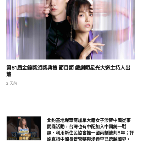
第61屆金鐘獎頒獎典禮 節目類 戲劇類星光大道主持人出
爐
2 天前
北約基地爆華裔加拿大籍女子涉替中國從事
間諜活動，台灣也有中配加入中國統一戰
線、利用新住民協會推一國兩制遭判8年；評