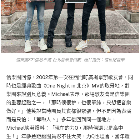
信樂團321信念不滅-台北音樂會倒數 照片提供：
信世紀音樂
信樂團回憶，2002年第一次在西門町廣場舉辦歌友會，同
時也是經典歌曲《One Night in 北京》MV的取景地，對
樂團來說別具意義。Michael表示，那場歌友會是信樂團
的重要起點之一，「那時候很拚，也很單純，只想把音樂
做好。」他笑說當時團員其實都很緊張，但不是因為表演
而是只怕：「等嘸人。」多年後回到同一個地方，
Michael笑著爆料：「現在的力Q，那時候還只是高中
生！」年齡差距讓團員忍不住大笑，力Q也坦言，當年還