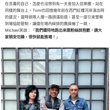
在念書的自己，怎麼也沒想到有一天會加入信樂團，站在
同樣的舞台上。Tomi也回憶幾年前在西門紅樓河岸演出時
的盛況，當時排隊人潮一路擠滿街道，甚至一度引來警察
到場協助管制，讓還在場內綵排的團員嚇了一跳，
Michael笑說：「
我們還特地跑出來跟粉絲說抱歉，請大
家稍安勿躁，很快就能進場！
」