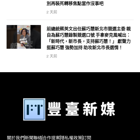
崢反嗆政治人物大翻車，欠阿中一個道歉，
別再裝死轉移焦點當作沒事吧
2 天前
前總統蔡英文出任蘇巧慧新北市競選主委 親
自為蘇巧慧錄製競選口號 手拿麥克風喊出：
「新時代，新市長，支持蘇巧慧！」 獻聲力
挺蘇巧慧 強勢加持 助攻新北市長選情！
2 天前