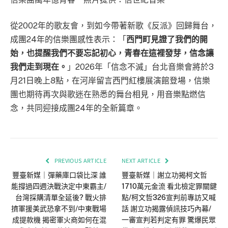
信樂團萬年憶青春 照片提供：信世紀音樂
從2002年的歌友會，到如今帶著新歌《反派》回歸舞台，
成團24年的信樂團感性表示：「
西門町見證了我們的開
始，也提醒我們不要忘記初心，青春在這裡發芽，信念讓
我們走到現在。
」2026年「信念不滅」台北音樂會將於3
月21日晚上8點，在河岸留言西門紅樓展演館登場，信樂
團也期待再次與歌迷在熟悉的舞台相見，用音樂點燃信
念，共同迎接成團24年的全新篇章。
PREVIOUS ARTICLE
NEXT ARTICLE
豐臺新媒｜彈藥庫口袋比深 誰
豐臺新媒｜謝立功揭柯文哲
能撐過四週決戰決定中東霸主/
1710萬元金流 看北檢定罪關鍵
台灣採購清單全延後? 戰火排
點/柯文哲326宣判前專訪又喊
擠軍援美武恐拿不到/中東戰場
話 謝立功揭露偵訊技巧內幕/
成提款機 揭密軍火商如何在混
一審宣判若判定有罪 驚爆民眾