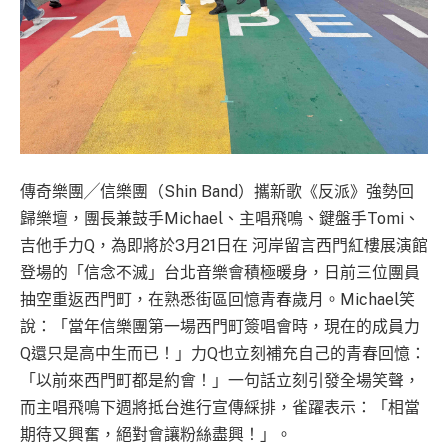
傳奇樂團╱信樂團（Shin Band）攜新歌《反派》強勢回
歸樂壇，團長兼鼓手Michael、主唱飛鳴、鍵盤手Tomi、
吉他手力Q，為即將於3月21日在 河岸留言西門紅樓展演館
登場的「信念不滅」台北音樂會積極暖身，日前三位團員
抽空重返西門町，在熟悉街區回憶青春歲月。Michael笑
說：「當年信樂團第一場西門町簽唱會時，現在的成員力
Q還只是高中生而已！」力Q也立刻補充自己的青春回憶：
「以前來西門町都是約會！」一句話立刻引發全場笑聲，
而主唱飛鳴下週將抵台進行宣傳綵排，雀躍表示：「相當
期待又興奮，絕對會讓粉絲盡興！」。