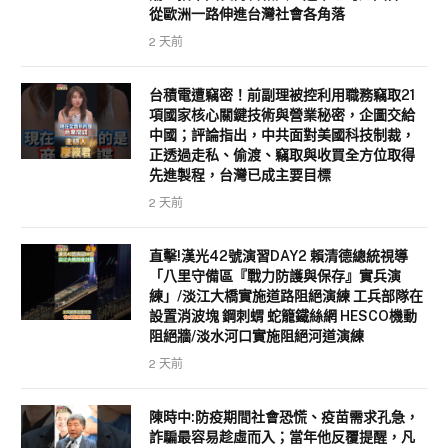
論直指中國長臂管轄與滲透早已跨越國界，
從歐洲一路伸進台灣社會各角落
2 天前
台積電遭竊密！前副理被控利用職務竊取21
項國家核心關鍵技術與營業秘密，企圖交給
中國；評論指出，中共面對美國科技制裁，
正透過走私、偷渡、竊取與收買全方位取得
先進製程，台灣已成主要目標
2 天前
直擊!漢光42號演習DAY2 賴清德總統視導
「八里守備區『戰力防護與保存』實兵演
練」/淡江大橋實施道路阻絕演練 工兵部隊在
設置消波塊 鋼刺蝟 蛇籠鐵絲網 HESCO機動
阻絕牆/淡水河口實施阻絕河道演練
2 天前
陳時中:防疫期間社會恐慌、疫苗需求孔急，
詐騙最容易趁虛而入；當年他反覆提醒，凡