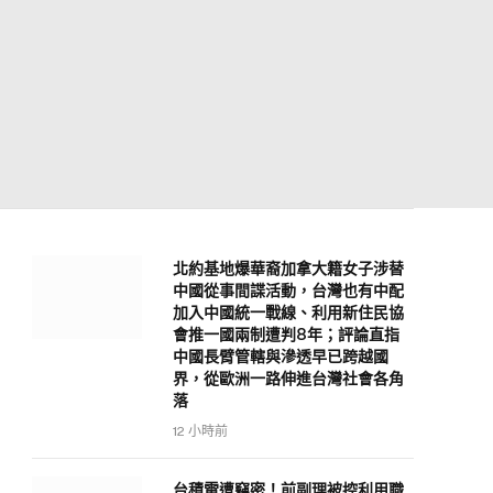
北約基地爆華裔加拿大籍女子涉替
中國從事間諜活動，台灣也有中配
加入中國統一戰線、利用新住民協
會推一國兩制遭判8年；評論直指
中國長臂管轄與滲透早已跨越國
界，從歐洲一路伸進台灣社會各角
落
12 小時前
台積電遭竊密！前副理被控利用職