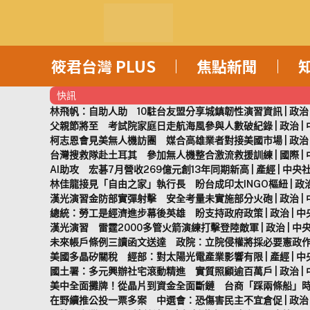
筱君台灣 PLUS
焦點新聞
快訊
林飛帆：自助人助 10駐台友盟分享城鎮韌性演習資訊 | 政治 |
父親節將至 考試院家庭日走航海風參與人數破紀錄 | 政治 | 中
柯志恩會見美無人機訪團 媒合高雄業者對接美國市場 | 政治 |
台灣搜救隊赴土耳其 參加無人機整合激流救援訓練 | 國際 | 中
AI助攻 宏碁7月營收269億元創13年同期新高 | 產經 | 中央社
林佳龍接見「自由之家」執行長 盼台成印太INGO樞紐 | 政治 |
漢光演習金防部實彈射擊 安全考量未實施部分火砲 | 政治 | 中
總統：勞工是經濟進步幕後英雄 盼支持政府政策 | 政治 | 中央
漢光演習 雷霆2000多管火箭演練打擊登陸敵軍 | 政治 | 中央
未來帳戶條例三讀函文送達 政院：立院侵權將採必要憲政作為 | 
美國多晶矽關稅 經部：對太陽光電產業影響有限 | 產經 | 中央
國土署：多元興辦社宅滾動精進 實質照顧逾百萬戶 | 政治 | 中
美中全面攤牌！從晶片到資金全面斷鏈 台商「踩兩條船」
在野續推公投一票多案 中選會：恐傷害民主不宜倉促 | 政治 |