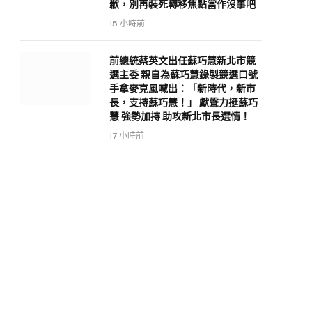
歉，別再裝死轉移焦點當作沒事吧
15 小時前
前總統蔡英文出任蘇巧慧新北市競
選主委 親自為蘇巧慧錄製競選口號
手拿麥克風喊出：「新時代，新市
長，支持蘇巧慧！」 獻聲力挺蘇巧
慧 強勢加持 助攻新北市長選情！
17 小時前