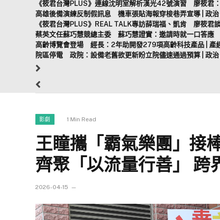
《筱君台灣PLUS》連線沈明室解析漢光42號演習 廖筱
高雄後備演練反制假訊息 機車張貼海報穿梭巷弄宣導 | 政治 |
《筱君台灣PLUS》REAL TALK專訪薛瑞福、凱肯 廖
蔡英文任蘇巧慧競總主委 蘇巧慧證實：邀請時就一口答應
高齡博覽會登場 經長：2年助開發279項高齡科技產品 | 產經 |
院區停電 政院：設備老舊欲更新盼立院儘速通過預算 | 政治 |
1 Min Read
影劇
王瞳攜「霸氣樂團」接棒
齊聚「以流量行善」 跨
2026-04-15