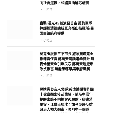
向社會道歉，並譴責曲解污衊者
14 小時前
直擊!漢光42號演習首夜 萬鈞車隊
掩護賴清德總統直奔衡山指揮所/畫
面由總統府提供
14 小時前
吳崑玉狠批三不市長 施政擺爛完全
推卸責任責 蔣萬安滿腦選舉算計 無
視幼童安全引爆民怨 蔣萬安逃避市
政沒擔當 無能領導恐讓市府癱瘓
15 小時前
民進黨發言人吳崢:慈濟遭掮客詐騙
十億案翻出疫苗舊帳，陳時中當年
提醒來路不明掮客恐騙財，卻遭蔣
萬安、江啟臣猛攻；如今吳崢反嗆
政治人物大翻車，欠阿中一個道