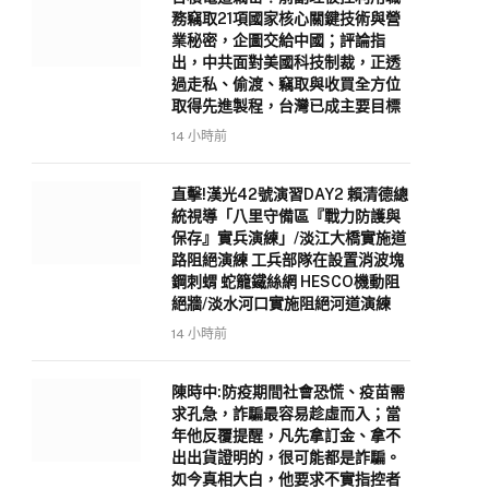
務竊取21項國家核心關鍵技術與營
業秘密，企圖交給中國；評論指
出，中共面對美國科技制裁，正透
過走私、偷渡、竊取與收買全方位
取得先進製程，台灣已成主要目標
14 小時前
直擊!漢光42號演習DAY2 賴清德總
統視導「八里守備區『戰力防護與
保存』實兵演練」/淡江大橋實施道
路阻絕演練 工兵部隊在設置消波塊
鋼刺蝟 蛇籠鐵絲網 HESCO機動阻
絕牆/淡水河口實施阻絕河道演練
14 小時前
陳時中:防疫期間社會恐慌、疫苗需
求孔急，詐騙最容易趁虛而入；當
年他反覆提醒，凡先拿訂金、拿不
出出貨證明的，很可能都是詐騙。
如今真相大白，他要求不實指控者