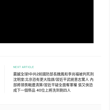
NEXT ARTICLE
震撼全球!中共2前國防部長魏鳳和李尚福被判死刑
沈明室:北京恐有更大陰謀/習近平武統意志驚人 內
部將領畏戰遭清算/習近平疑全面奪軍權 張又俠恐
成下一個祭品 40位上將洗到剩四人