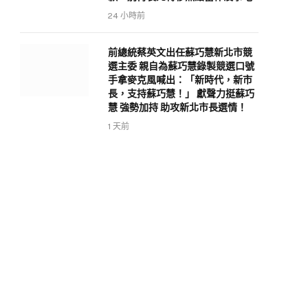
24 小時前
前總統蔡英文出任蘇巧慧新北市競
選主委 親自為蘇巧慧錄製競選口號
手拿麥克風喊出：「新時代，新市
長，支持蘇巧慧！」 獻聲力挺蘇巧
慧 強勢加持 助攻新北市長選情！
1 天前