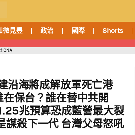
知微見豐
政治
國際
Shorts
 CNA
福建沿海將成解放軍死亡港
 誰在保台？誰在替中共開
1.25兆預算恐成藍營最大裂
是謀殺下一代 台灣父母怒吼