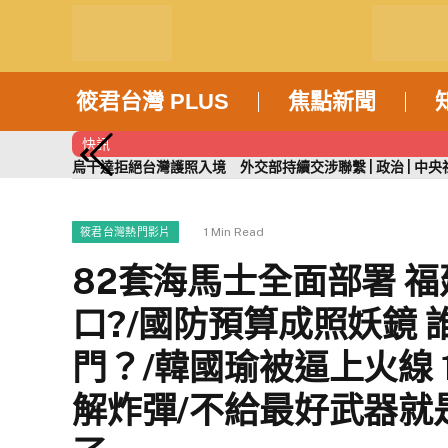
筱君台灣 PLUS
焦點新聞
快訊
烏干達拒絕台灣護照入境 外交部持續交涉聯繫 | 政治 | 中央社
1 Min Read
筱君台灣熱門影片
82套海馬士全面部署 
口?/國防預算成照妖鏡
門？/韓國瑜被逼上火線 
解炸彈/不給最好武器就