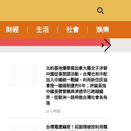
財經
生活
社會
娛樂
東協企業論壇
北約基地爆華裔加拿大籍女子涉替
中國從事間諜活動，台灣也有中配
加入中國統一戰線、利用新住民協
會推一國兩制遭判8年；評論直指
中國長臂管轄與滲透早已跨越國
界，從歐洲一路伸進台灣社會各角
落
21 小時前
台積電遭竊密！前副理被控利用職