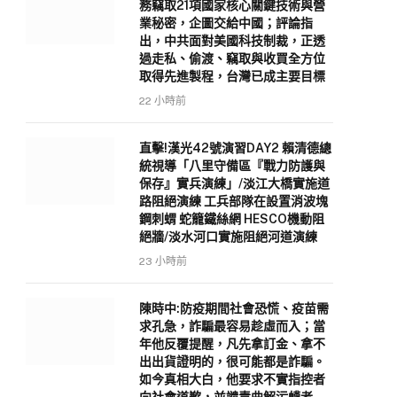
務竊取21項國家核心關鍵技術與營
業秘密，企圖交給中國；評論指
出，中共面對美國科技制裁，正透
過走私、偷渡、竊取與收買全方位
取得先進製程，台灣已成主要目標
22 小時前
直擊!漢光42號演習DAY2 賴清德總
統視導「八里守備區『戰力防護與
保存』實兵演練」/淡江大橋實施道
路阻絕演練 工兵部隊在設置消波塊
鋼刺蝟 蛇籠鐵絲網 HESCO機動阻
絕牆/淡水河口實施阻絕河道演練
23 小時前
陳時中:防疫期間社會恐慌、疫苗需
求孔急，詐騙最容易趁虛而入；當
年他反覆提醒，凡先拿訂金、拿不
出出貨證明的，很可能都是詐騙。
如今真相大白，他要求不實指控者