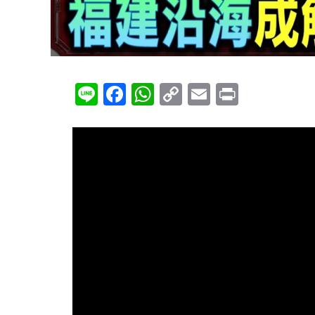
Line
Facebook
WhatsApp
Copy
Email
Print
Link