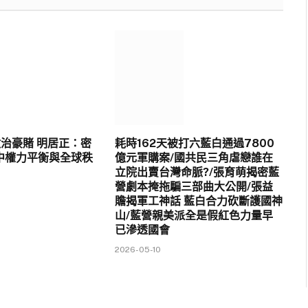
政治豪賭 明居正：密
耗時162天被打六藍白通過7800
中權力平衡與全球秩
億元軍購案/國共民三角虐戀誰在
立院出賣台灣命脈?/張育萌揭密藍
營劇本掩拖騙三部曲大公開/張益
贍揭軍工神話 藍白合力砍斷護國神
山/藍營親美派全是假紅色力量早
已滲透國會
2026-05-10