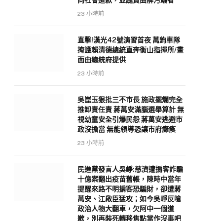
向社會道歉，並譴責曲解污衊者
23 小時前
直擊!漢光42號演習首夜 萬鈞車隊
掩護賴清德總統直奔衡山指揮所/畫
面由總統府提供
23 小時前
吳崑玉狠批三不市長 施政擺爛完全
推卸責任責 蔣萬安滿腦選舉算計 無
視幼童安全引爆民怨 蔣萬安逃避市
政沒擔當 無能領導恐讓市府癱瘓
23 小時前
民進黨發言人吳崢:慈濟遭掮客詐騙
十億案翻出疫苗舊帳，陳時中當年
提醒來路不明掮客恐騙財，卻遭蔣
萬安、江啟臣猛攻；如今吳崢反嗆
政治人物大翻車，欠阿中一個道
歉，別再裝死轉移焦點當作沒事吧