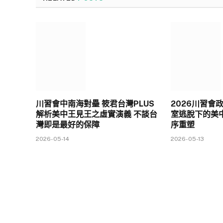
川習會中南海對壘 筱君台灣PLUS
2026川習會
解析美中王見王之虛實演義 不談台
室逃脫下的美
灣即是最好的保障
序重塑
2026-05-14
2026-05-13