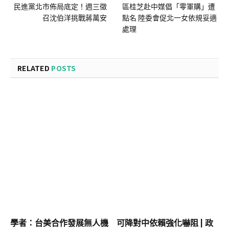
民進黨北市佈局底定！週三徵
區桂芝赴中媒倡「零軍購」遭
召沈伯洋挑戰蔣萬安
點名 陸委會促北一女依規妥適
處理
RELATED
POSTS
學者：台美合作發展無人機 可降對中依賴強化嚇阻 | 政