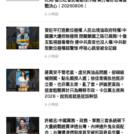
死角/強化社會防衛韌性作為 美方看好台灣備
戰決心｜20260806｜
5 小時前
習近平打造數位極權 人民出境淪政府特權/中
國擴大邊控無極限 閉關鎖國之路已展開/十億
支監視器看著你 連中共高官也沒人權/中共新
型數位極權超驚悚 呼吸心跳皆被全記錄
8 小時前
蔣萬安不管老鼠、虐兒與油品問題，卻越級
喊倒閣、點名閣揆人選；徐佳青痛批他既非
立委、也非黨主席，亂了套。評論更直指，
這套粗糙算計只為轉移市政、卡位黨主席與
2028，說到底就是屁話幹話
9 小時前
許維志:中國黨務、政務、軍務三套系統砸下
大量統戰經費滲透台灣，內神通外鬼全面配
合；台灣遭滲透程度甚至被形容是烏克蘭、