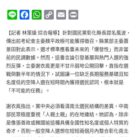
Line
Facebook
WhatsApp
Copy
Email
Print
Link
【記者 林策遠 綜合報導】針對國民黨彰化縣長提名風波，
傳出前考紀會主委魏平政極可能獲得徵召。縣黨部主委蕭
景田對此表示，選才標準應看重未來的「爆發性」而非當
前的民調數據。然而，這番言論引發基層與熱門人選的強
烈反彈，立委謝衣鳯更是不甘示弱地公開回擊，直指在選
戰倒數半年的情況下，試圖讓一位缺乏長期服務基礎且知
名度低的空降人選在短時間內獲得選民認同，根本就是
「不可能的任務」。
謝衣鳯指出，黨中央必須看清南北選民結構的差異，中南
部民眾極度重視「人親土親」的在地連結。她認為，除非
是像張善政或韓國瑜這種具備全國性知名度或個人特質的
奇才，否則一般空降人選想在短短兩個月內整合彰化南北