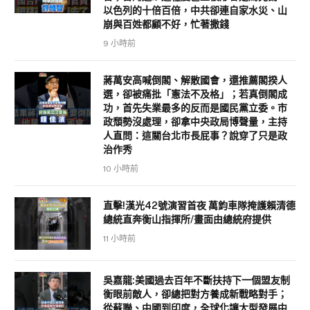
以色列的十倍百倍，中共卻連自家水災、山
崩與百姓都顧不好，忙著撒錢
9 小時前
蔣萬安高喊倒閣、解散國會，還推薦閣揆人
選，卻被痛批「憲法不及格」；若真倒閣成
功，首先失業最多的反而是國民黨立委。市
政頹勢沒處理，卻拿中央政局博聲量，主持
人直問：這關台北市長屁事？說穿了只是政
治作秀
10 小時前
直擊!漢光42號演習首夜 萬鈞車隊掩護賴清德
總統直奔衡山指揮所/畫面由總統府提供
11 小時前
吳嘉龍:美國過去百年不斷扶持下一個盟友制
衡眼前敵人，卻總把對方養成新戰略對手；
從蘇聯、中國到印度，全球化讓大型發展中