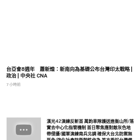
台亞會8週年 蕭新煌：新南向為基礎公布台灣印太戰略 |
政治 | 中央社 CNA
7 小時前
漢光42演練反斬首 萬鈞車隊護送進衡山所/落
實去中心化指管機制 首日聚焦應對敵灰色地
帶侵擾/國軍演練南兵北調 確保大台北防禦無