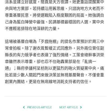
派系並建立好感度，簡直是天方夜譚。她更重話提醒黨中
央與地方黨部，若持續沿用舊思維、只諮詢地方大老而不
尊重基層民意，將使選戰陷入極度艱困的局面。她強調自
己身為藍白陣營中最強、民調基礎最穩固的人選，黨中央
不應輕易排除在地深耕的力量。
這場被基層自嘲為「歹戲拖棚」的提名作業預計於周三中
常會拍板。除了謝衣鳯暫緩正式回應外，另外兩位曾任副
縣長的有力競爭者也表達了強烈情緒。工策會總幹事洪榮
章雖然表示尊重，卻也忍不住砲轟黨部是在「亂搞一
通」；縣府參議柯呈枋則以更猛烈的砲火質疑黨中央，痛
批若是少數人關起門來做決策並無視基層聲音，不僅會重
創黨內團結，更是在無底線地消耗支持者的信任。
PREVIOUS ARTICLE
NEXT ARTICLE