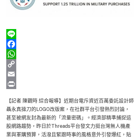
Line
Facebook
WhatsApp
Copy
Link
Email
Print
【記者 陳觀時 綜合報導】近期台電斥資近百萬委託設計師
聶永真操刀的LOGO改版案，在社群平台引發熱烈討論，
甚至被網友封為最新的「流量密碼」。經濟部精準捕捉這
股網路趨勢，昨日於Threads平台發文力挺台灣無人機產
業與軍購預算，活潑且緊跟時事的風格意外引發爆紅，貼