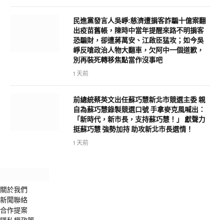
民進黨發言人吳崢:慈濟遭掮客詐騙十億案翻
出疫苗舊帳，陳時中當年提醒來路不明掮客
恐騙財，卻遭蔣萬安、江啟臣猛攻；如今吳
崢反嗆政治人物大翻車，欠阿中一個道歉，
別再裝死轉移焦點當作沒事吧
1 天前
前總統蔡英文出任蘇巧慧新北市競選主委 親
自為蘇巧慧錄製競選口號 手拿麥克風喊出：
「新時代，新市長，支持蘇巧慧！」 獻聲力
挺蘇巧慧 強勢加持 助攻新北市長選情！
1 天前
關於我們
新聞聯絡
合作提案