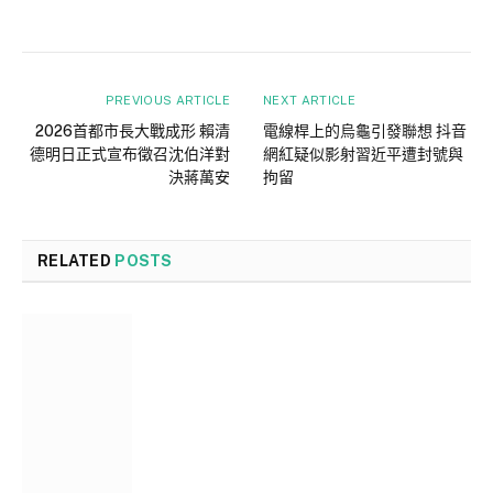
PREVIOUS ARTICLE
NEXT ARTICLE
2026首都市長大戰成形 賴清
電線桿上的烏龜引發聯想 抖音
德明日正式宣布徵召沈伯洋對
網紅疑似影射習近平遭封號與
決蔣萬安
拘留
RELATED
POSTS