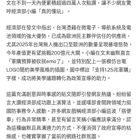
文在不到一天內便累積超過四萬人次點讚，讓不少網友驚
呼經濟部小編「真的懂玩」。
經濟部在發文中指出，台灣憑藉在微電子、導航系統及電
池領域的強大優勢，已成為歐洲民主夥伴信任的供應商，
尤其2025年台灣無人機出口至歐洲的數量呈現暴增態勢，
今年產值更有望挑戰200億元大關。小編在文末幽默直言
「軍購預算被砍就emo了」，並特別配上一張模仿台電
LOGO簡約美學風格的插圖，圖中標註「支持1.25兆軍購」
字樣，成功將美學議題轉化為政策宣導的助力。
這篇充滿創意與時事感的貼文隨即引發網友熱議，紛紛留
言大讚經濟部成功跟上演算法，並感嘆部會間跨領域力挺
國防事務令人感動。許多網友戲稱經濟部小編這波「搭便
車」行為非常精準，甚至有留言笑稱小編應該拿滿分，認
為這種幽默且具溝通力的方式，不僅消弭了政府宣導的枯
燥感，也確實掌握了當前的網路社群氛圍。