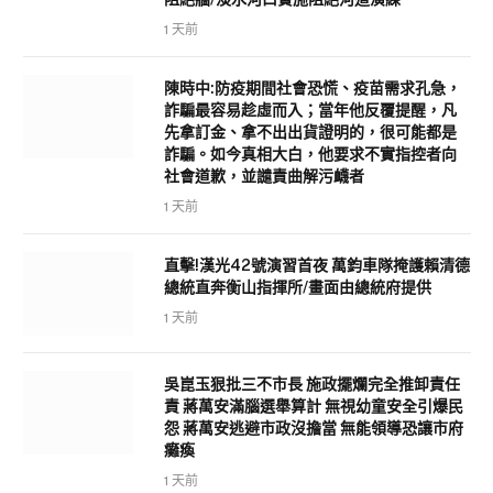
1 天前
陳時中:防疫期間社會恐慌、疫苗需求孔急，
詐騙最容易趁虛而入；當年他反覆提醒，凡
先拿訂金、拿不出出貨證明的，很可能都是
詐騙。如今真相大白，他要求不實指控者向
社會道歉，並譴責曲解污衊者
1 天前
直擊!漢光42號演習首夜 萬鈞車隊掩護賴清德
總統直奔衡山指揮所/畫面由總統府提供
1 天前
吳崑玉狠批三不市長 施政擺爛完全推卸責任
責 蔣萬安滿腦選舉算計 無視幼童安全引爆民
怨 蔣萬安逃避市政沒擔當 無能領導恐讓市府
癱瘓
1 天前