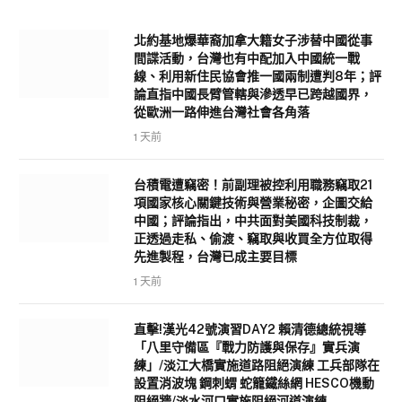
北約基地爆華裔加拿大籍女子涉替中國從事
間諜活動，台灣也有中配加入中國統一戰
線、利用新住民協會推一國兩制遭判8年；評
論直指中國長臂管轄與滲透早已跨越國界，
從歐洲一路伸進台灣社會各角落
1 天前
台積電遭竊密！前副理被控利用職務竊取21
項國家核心關鍵技術與營業秘密，企圖交給
中國；評論指出，中共面對美國科技制裁，
正透過走私、偷渡、竊取與收買全方位取得
先進製程，台灣已成主要目標
1 天前
直擊!漢光42號演習DAY2 賴清德總統視導
「八里守備區『戰力防護與保存』實兵演
練」/淡江大橋實施道路阻絕演練 工兵部隊在
設置消波塊 鋼刺蝟 蛇籠鐵絲網 HESCO機動
阻絕牆/淡水河口實施阻絕河道演練