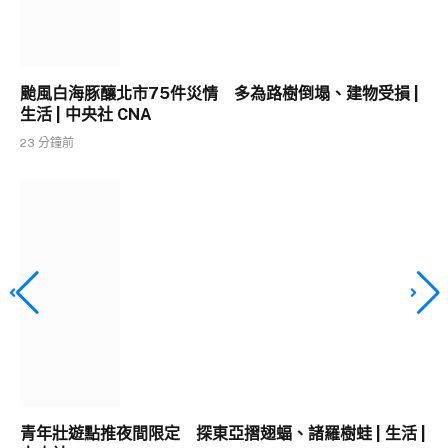
颱風白海豚釀北市75件災情 多為路樹倒塌、建物受損 |
生活 | 中央社 CNA
23 分鐘前
青年壯遊點推夜間限定 探東亞摺翅蝠、諸羅樹蛙 | 生活 |