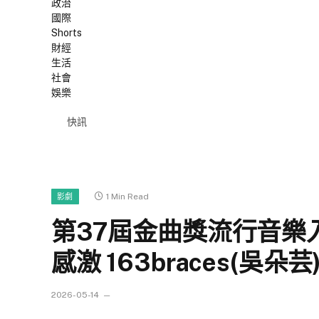
政治
國際
Shorts
財經
生活
社會
娛樂
快訊
1 Min Read
影劇
第37屆金曲獎流行音樂
感激 163braces(吳
2026-05-14