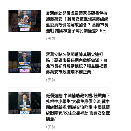
夏莉絲幼兒園虐童案家長砸書包抗
議蔣萬安 ！蔣萬安遭諷想當蔣總統
藍委真敢倒閣解散國會？ 基隆市長
選戰 謝國樑童子瑋民調僅差2.5％
1 天前
蔣萬安點名倒閣遭陳其邁火速打
臉！高雄市長任期內做好做滿，台
北市長卻肖想當總統？張益贍揭露
蔣萬安市政擺爛不務正業！
1 天前
低價遊陸!中國補助藏玄機/統戰向下
扎根中小學生/大學生廉價交流 藏中
國統戰新招/兩岸交流陷阱 中國低價
統戰圈套/吃住全靠補助 言論安全藏
隱憂/
1 天前