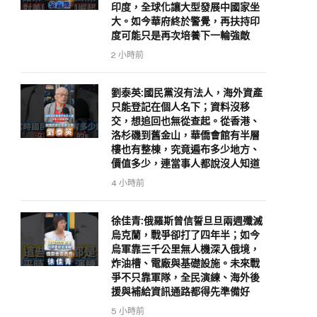
印度，全球化讓大型發展中國家坐
大。如今華府終於警覺，再扶持印
度可能只是再次培養下一輪強敵
2 小時前
劉泰英:國民黨沒有法人，海外資產
只能登記在個人名下；資料沒移
交，想追回也無從查起。從香港、
洛杉磯到舊金山，華僑會館有半層
樓也有整棟，究竟遍布多少地方、
價值多少，連當事人都說沒人知道
4 小時前
徐佳青:俄羅斯曾信誓旦旦兩週殲滅
烏克蘭，戰爭卻打了四年半；如今
烏軍靠三千公里無人機深入俄境，
炸油槽、電廠與基礎設施。未來戰
爭不只靠軍隊，全民演練、海外後
援與補給資訊通路都得先準備好
5 小時前