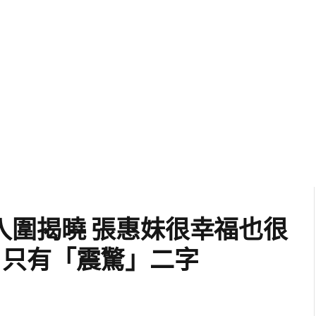
入圍揭曉 張惠妹很幸福也很
朵芸)只有「震驚」二字