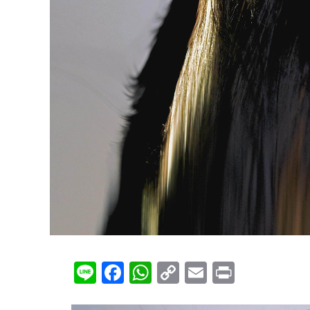
Line
Facebook
WhatsApp
Copy
Email
Print
Link