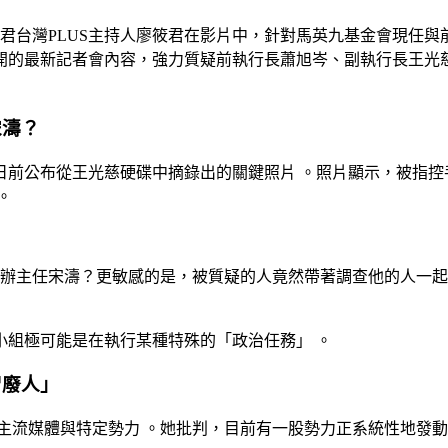
筱君台灣PLUS主持人廖筱君在影片中，針對馬英九基金會現任
開的最新記者會內容，強力質疑前執行長蕭旭岑、副執行長王光
宋濤？
日前公布從王光慈硬碟中摘錄出的關鍵照片
。照片顯示，被指控
。
辦主任宋濤？更敏感的是，被質疑的人竟然帶著調查他的人一
小組極可能是在執行某種特殊的「政治任務」
。
智廢人」
主流媒體與特定勢力
。她批判，目前有一股勢力正系統性地發動