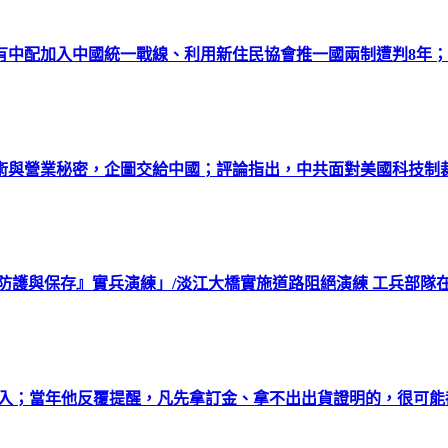
有中配加入中國統一戰線、利用新住民協會推一國兩制遭判8年
技術與營業秘密，企圖交給中國；評論指出，中共面對美國科技制
力防護與保存』實兵演練」/淡江大橋實施道路阻絕演練 工兵部隊在設
而入；當年他反覆提醒，凡先拿訂金、拿不出出貨證明的，很可