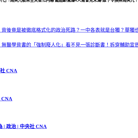
」/馬英九被架空失智化內幕 戴遐齡驚爆4人幫會見宋濤/誰下令換掉馬英九
中，背後竟是被徹底格式化的政治死路？一中各表就是台獨？華獨
君：無醫學背書的「強制廢人化」看不見一張診斷書！拆穿輔助
社 CNA
 CNA
政治 | 中央社 CNA