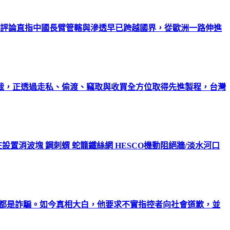
；評論直指中國長臂管轄與滲透早已跨越國界，從歐洲一路伸進
裁，正透過走私、偷渡、竊取與收買全方位取得先進製程，台灣
置消波塊 鋼刺蝟 蛇籠鐵絲網 HESCO機動阻絕牆/淡水河口
能都是詐騙。如今真相大白，他要求不實指控者向社會道歉，並