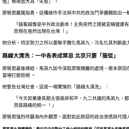
憶」無限放大為「失智」
。
廖筱君嚴厲指責，這種操作手法與中共的政治鬥爭邏輯如出一
「越看越像是中共政治劇本！主角突然之間被宣稱健康有
而現在竟然出現在台灣
！」
她分析，特定勢力之所以要聯手醜化馬英九、污名化其判斷能
路線大清洗：一中各表成禁忌 北京只要「服從」
廖筱君最後總結，馬英九如今深陷眾叛親離的處境，根本原因
當場打臉拒絕
。
她警告台灣社會，這是一場驚悚的「路線大清洗」
：
「今天如果連長期主張兩岸和平、九二共識的馬英九，
而是路線的統一
！」
廖筱君強烈呼籲海內外觀眾，面對如此險惡的政治渗透與代理