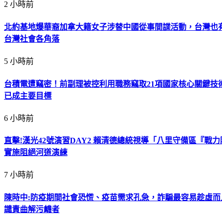
2 小時前
北約基地爆華裔加拿大籍女子涉替中國從事間諜活動，台灣也
台灣社會各角落
5 小時前
台積電遭竊密！前副理被控利用職務竊取21項國家核心關鍵
已成主要目標
6 小時前
直擊!漢光42號演習DAY2 賴清德總統視導「八里守備區『戰
實施阻絕河道演練
7 小時前
陳時中:防疫期間社會恐慌、疫苗需求孔急，詐騙最容易趁虛
譴責曲解污衊者