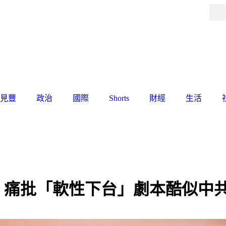
見豐
政治
國際
Shorts
財經
生活
！痛批「軟性下台」劇本酷似中