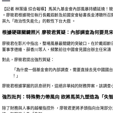
Print
【記者 林策遠 綜合報導】馬英九基金會內部風暴持續延燒！
。廖筱君根據現任執行長戴遐齡及前國安會秘書長金溥聰所召
英九「政治性失能化」的軟性下台大戲
。
根據硬碟關鍵照片 廖筱君質疑：內部調查為何要見
廖筱君在影片中指出，整場風暴最關鍵的突破口，在於戴遐齡
董事李德維、薛香川等人，頻繁前往中國會見國台辦主任宋濤
對此，廖筱君提出強烈質疑：
「為什麼一個基金會的內部調查，需要直接去見中國國台
！」
廖筱君根據掌握的訊息研判，這絕非單純的財務弊案，該調查
強烈批判：特殊勢力帶風向 欲將馬英九塑造為「失
除了財務與人事的越權指控外
，廖筱君更將矛頭指向台灣部分