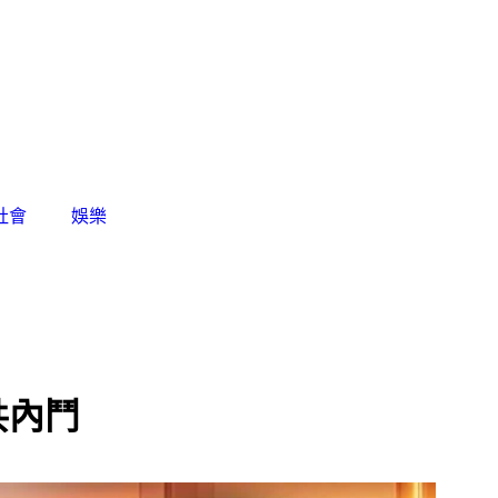
社會
娛樂
共內鬥