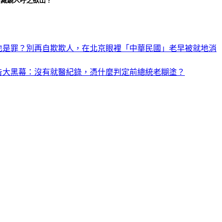
？藏鏡人呼之欲出？
也是罪？別再自欺欺人，在北京眼裡「中華民國」老早被就地消
宣告大黑幕：沒有就醫紀錄，憑什麼判定前總統老糊塗？