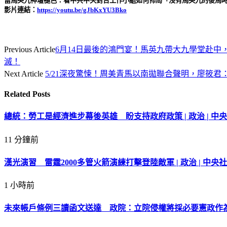
當馬英九神壇褪色：看中共中央對台工作小組如何佈局「沒有馬英九的後馬時代
影片連結：
https://youtu.be/gJbKxYU3Bko
Previous Article
6月14日最後的鴻門宴！馬英九帶大九學堂赴
滅！
Next Article
5/21深夜驚悚！周美青馬以南拋聯合聲明，廖筱
Related
Posts
總統：勞工是經濟進步幕後英雄 盼支持政府政策 | 政治 | 中央
11 分鐘前
漢光演習 雷霆2000多管火箭演練打擊登陸敵軍 | 政治 | 中央社
1 小時前
未來帳戶條例三讀函文送達 政院：立院侵權將採必要憲政作為 | 