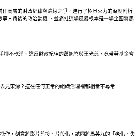
與前任高層的財政紀律與路線之爭，進行了極具火力的深度剖析
慈等人背後的政治動機
，並痛批這場風暴根本是一場企圖將馬
手腳不乾淨、違反財政紀律的蕭旭岑與王光慈，竟帶著基金會
起去見宋濤？這在任何正常的組織治理裡都相當不尋常
操作，刻意將影片剪接、片段化，試圖將馬英九的「老化、失