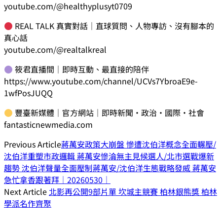
youtube.com/@healthyplusyt0709
REAL TALK 真實對話｜直球質問、人物專訪、沒有腳本的
真心話
youtube.com/@realtalkreal
筱君直播間｜即時互動、最直接的陪伴
https://www.youtube.com/channel/UCVs7YbroaE9e-
1wfPosJUQQ
豐臺新媒體｜官方網站｜即時新聞・政治・國際・社會
fantasticnewmedia.com
Previous Article
蔣萬安政策大崩盤 慘遭沈伯洋概念全面輾壓/
沈伯洋重塑市政邏輯 蔣萬安慘淪無主見候選人/北市選戰爆新
趨勢 沈伯洋聲量全面壓制蔣萬安/沈伯洋生態戰略發威 蔣萬安
急忙拿香跟著拜｜20260530｜
Next Article
北影再公開9部片單 坎城主競賽 柏林銀熊獎 柏林
學派名作齊聚