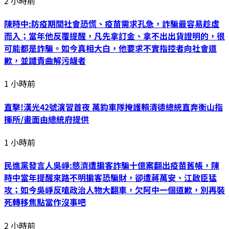
2 小時前
陳時中:防疫期間社會恐慌、疫苗需求孔急，詐騙最容易趁虛
而入；當年他反覆提醒，凡先拿訂金、拿不出出貨證明的，很
可能都是詐騙。如今真相大白，他要求不實指控者向社會道
歉，並譴責曲解污衊者
1 小時前
直擊!漢光42號演習首夜 萬鈞車隊掩護賴清德總統直奔衡山指
揮所/畫面由總統府提供
1 小時前
民進黨發言人吳崢:慈濟遭掮客詐騙十億案翻出疫苗舊帳，陳
時中當年提醒來路不明掮客恐騙財，卻遭蔣萬安、江啟臣猛
攻；如今吳崢反嗆政治人物大翻車，欠阿中一個道歉，別再裝
死轉移焦點當作沒事吧
2 小時前