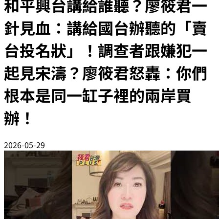
和平興台講給誰聽？廖筱君一
針見血：講給國台辦聽的「賣
台投名狀」！調查者跟嫌犯一
起見宋濤？廖筱君怒轟：你們
根本是同一缸子裡的兩岸買
辦！
2026-05-29