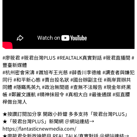
#廖筱君 #筱君台灣PLUS #REALTALK真實對話 #筱君直播間 #
豐臺新媒體
#杭州密會宋濤 #蕭旭岑王光慈 #薛香川李德維 #調查者與嫌犯
同行 #和平新心態 #賣台投名狀 #國台辦副主任 #兩岸買辦共
同體 #隱瞞馬英九 #政治無間道 #查無不法報告 #現金年終黑
帳 #鄭麗文護航 #精神抹殺令 #真相大白 #最後通牒 #挺直腰
桿做台灣人
★按讚訂閱加分享 開啟小鈴鐺 多多支持「筱君台灣PLUS」
★「筱君台灣PLUS」新聞網 ＠網站連結→
https://fantasticnewmedia.com/
★廖筱君全新政論節目 REAL TALK/真實對話 ＠網站連結→