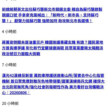
前總統蔡英文出任蘇巧慧新北市競選主委 親自為蘇巧慧錄製
競選口號 手拿麥克風喊出：「新時代，新市長，支持蘇巧
慧！」 獻聲力挺蘇巧慧 強勢加持 助攻新北市長選情！
4 小時前
蔣萬安倒閣未遂淪重災戶 韓國瑜議事藏玄機 有詭？國民黨地
方首長爆爭議 彰化新竹宜蘭接連搞砸 民眾黨黨慶兩太陽黯淡
政治號召力面臨大挑戰
7 小時前
漢光42演練反斬首 萬鈞車隊護送進衡山所/落實去中心化指管
機制 首日聚焦應對敵灰色地帶侵擾/國軍演練南兵北調 確保大
台北防禦無死角/強化社會防衛韌性作為 美方看好台灣備戰決
心｜20260806｜
20 小時前