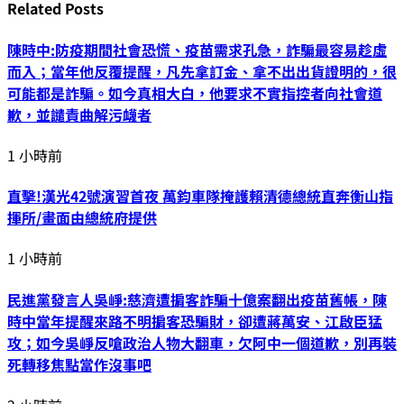
Related
Posts
陳時中:防疫期間社會恐慌、疫苗需求孔急，詐騙最容易趁虛
而入；當年他反覆提醒，凡先拿訂金、拿不出出貨證明的，很
可能都是詐騙。如今真相大白，他要求不實指控者向社會道
歉，並譴責曲解污衊者
1 小時前
直擊!漢光42號演習首夜 萬鈞車隊掩護賴清德總統直奔衡山指
揮所/畫面由總統府提供
1 小時前
民進黨發言人吳崢:慈濟遭掮客詐騙十億案翻出疫苗舊帳，陳
時中當年提醒來路不明掮客恐騙財，卻遭蔣萬安、江啟臣猛
攻；如今吳崢反嗆政治人物大翻車，欠阿中一個道歉，別再裝
死轉移焦點當作沒事吧