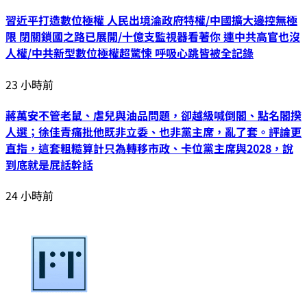
習近平打造數位極權 人民出境淪政府特權/中國擴大邊控無極
限 閉關鎖國之路已展開/十億支監視器看著你 連中共高官也沒
人權/中共新型數位極權超驚悚 呼吸心跳皆被全記錄
23 小時前
蔣萬安不管老鼠、虐兒與油品問題，卻越級喊倒閣、點名閣揆
人選；徐佳青痛批他既非立委、也非黨主席，亂了套。評論更
直指，這套粗糙算計只為轉移市政、卡位黨主席與2028，說
到底就是屁話幹話
24 小時前