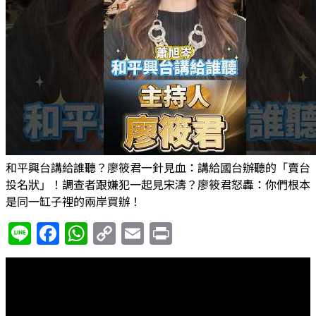
和平興台講給誰聽？廖筱君一針見血：講給國台辦聽的「賣台
投名狀」！調查者跟嫌犯一起見宋濤？廖筱君怒轟：你們根本
是同一缸子裡的兩岸買辦！
Line
Facebook
WhatsApp
Copy
Email
Print
Link