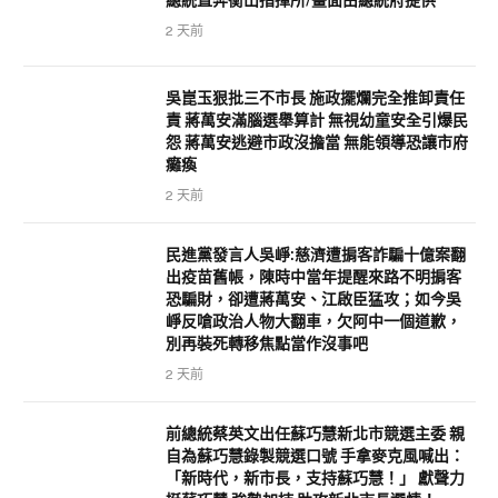
2 天前
吳崑玉狠批三不市長 施政擺爛完全推卸責任
責 蔣萬安滿腦選舉算計 無視幼童安全引爆民
怨 蔣萬安逃避市政沒擔當 無能領導恐讓市府
癱瘓
2 天前
民進黨發言人吳崢:慈濟遭掮客詐騙十億案翻
出疫苗舊帳，陳時中當年提醒來路不明掮客
恐騙財，卻遭蔣萬安、江啟臣猛攻；如今吳
崢反嗆政治人物大翻車，欠阿中一個道歉，
別再裝死轉移焦點當作沒事吧
2 天前
前總統蔡英文出任蘇巧慧新北市競選主委 親
自為蘇巧慧錄製競選口號 手拿麥克風喊出：
「新時代，新市長，支持蘇巧慧！」 獻聲力