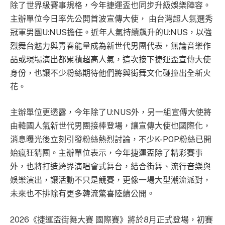
除了世界級賽事規格，今年捷運盃也同步升級娛樂陣容。
主辦單位今日率先公開首波宣傳大使， 由台灣超人氣選秀
冠軍男團U:NUS擔任。近年人氣持續飆升的U:NUS，以強
烈舞台魅力與青春能量成為新世代男團代表，無論音樂作
品或現場演出都累積超高人氣，這次接下捷運盃宣傳大使
身份，也讓不少粉絲期待他們將與街舞文化碰撞出全新火
花。
主辦單位更透露，今年除了U:NUS外，另一組宣傳大使將
由韓國人氣新世代男團接棒登場，讓宣傳大使也國際化，
消息曝光後立刻引發粉絲熱烈討論，不少K-POP粉絲已開
始瘋狂猜團。主辦單位表示，今年捷運盃除了精彩賽事
外，也將打造跨界演唱會式舞台，結合街舞、流行音樂與
娛樂演出，讓活動不只是競賽，更像一場大型潮流派對，
未來也不排除有更多韓流驚喜陸續公開。
2026《捷運盃街舞大賽 國際賽》將於8月正式登場，初賽