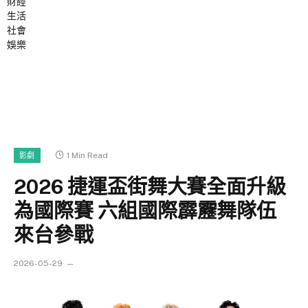
財經
生活
社會
娛樂
1 Min Read
影劇
2026 捷運盃街舞大賽全面升級
為國際賽 六組國際霹靂舞隊伍
來台參戰
2026-05-29