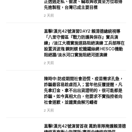
正透過走私、偷渡、竊取與收買全方位取得
先進製程，台灣已成主要目標
2 天前
直擊!漢光42號演習DAY2 賴清德總統視導
「八里守備區『戰力防護與保存』實兵演
練」/淡江大橋實施道路阻絕演練 工兵部隊在
設置消波塊 鋼刺蝟 蛇籠鐵絲網 HESCO機動
阻絕牆/淡水河口實施阻絕河道演練
2 天前
陳時中:防疫期間社會恐慌、疫苗需求孔急，
詐騙最容易趁虛而入；當年他反覆提醒，凡
先拿訂金、拿不出出貨證明的，很可能都是
詐騙。如今真相大白，他要求不實指控者向
社會道歉，並譴責曲解污衊者
2 天前
直擊!漢光42號演習首夜 萬鈞車隊掩護賴清德
總統直奔衡山指揮所/畫面由總統府提供