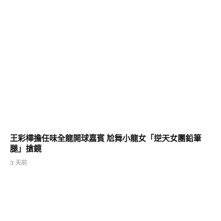
王彩樺擔任味全龍開球嘉賓 尬舞小龍女「逆天女團鉛筆
腿」搶鏡
3 天前