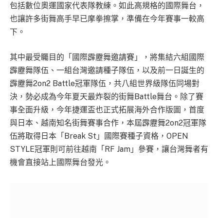
包括數位奧運國家代表隊教練。如此高規格的國際舞台，
也讓許多街舞高手早已摩拳擦掌，準備在今年賽事一較高
下。
其中最受矚目的「國際霹靂舞邀請賽」，將集結六組國際
霹靂舞隊伍、一組台灣邀請種子隊伍，以及前一日誕生的
霹靂舞2on2 Battle冠軍隊伍，共八組世界級隊伍同場對
決，勢必成為今年夏天最炸裂的街舞Battle舞台。除了賽
事全面升級，今年捷運盃也正式拓展海外合作版圖，首度
與日本、越南知名街舞賽事合作，本屆霹靂舞2on2冠軍隊
伍將取得日本「Break St」國際賽種子資格，OPEN
STYLE冠軍則可前往越南「RF Jam」參賽，讓台灣舞者有
機會直接站上國際舞台發光。