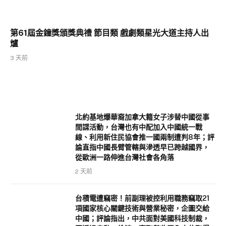
第61屆金鐘獎頒獎典禮 節目類 戲劇類星光大道主持人出
爐
3 天前
北約基地爆華裔加拿大籍女子涉替中國從事
間諜活動，台灣也有中配加入中國統一戰
線、利用新住民協會推一國兩制遭判8年；評
論直指中國長臂管轄與滲透早已跨越國界，
從歐洲一路伸進台灣社會各角落
2 天前
台積電遭竊密！前副理被控利用職務竊取21
項國家核心關鍵技術與營業秘密，企圖交給
中國；評論指出，中共面對美國科技制裁，