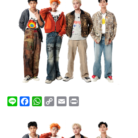
Line
Facebook
WhatsApp
Copy
Email
Print
Link