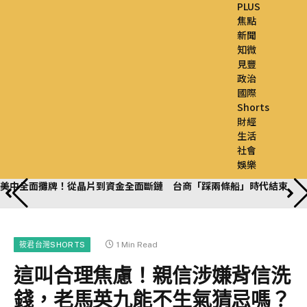
PLUS
焦點
新聞
知微
見豐
政治
國際
Shorts
財經
生活
社會
娛樂
美中全面攤牌！從晶片到資金全面斷鏈 台商「踩兩條船」時代結束
1 Min Read
筱君台灣SHORTS
這叫合理焦慮！親信涉嫌背信洗
錢，老馬英九能不生氣猜忌嗎？