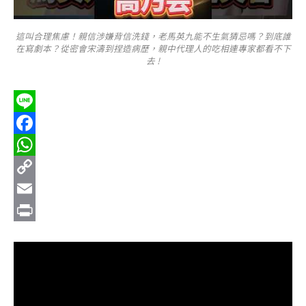
這叫合理焦慮！親信涉嫌背信洗錢，老馬英九能不生氣猜忌嗎？到底誰
在寫劇本？從密會宋濤到捏造病歷，親中代理人的吃相連專家都看不下
去 !
Line
Facebook
WhatsApp
Copy
Link
Email
Print