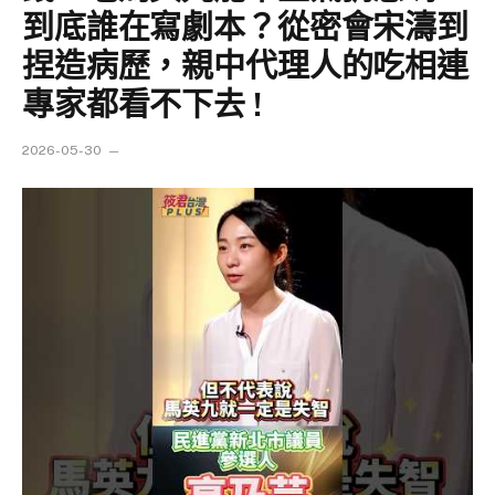
到底誰在寫劇本？從密會宋濤到
捏造病歷，親中代理人的吃相連
專家都看不下去 !
2026-05-30