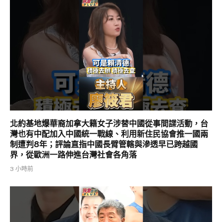
北約基地爆華裔加拿大籍女子涉替中國從事間諜活動，台
灣也有中配加入中國統一戰線、利用新住民協會推一國兩
制遭判8年；評論直指中國長臂管轄與滲透早已跨越國
界，從歐洲一路伸進台灣社會各角落
3 小時前