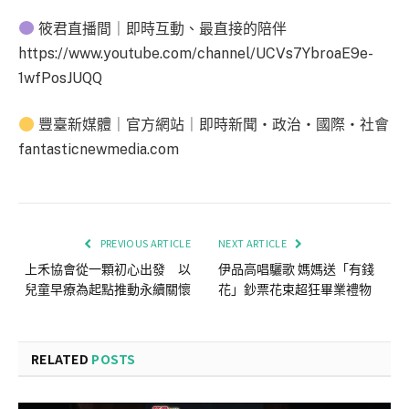
筱君直播間｜即時互動、最直接的陪伴
https://www.youtube.com/channel/UCVs7YbroaE9e-
1wfPosJUQQ
豐臺新媒體｜官方網站｜即時新聞・政治・國際・社會
fantasticnewmedia.com
PREVIOUS ARTICLE
NEXT ARTICLE
上禾協會從一顆初心出發 以
伊品高唱驪歌 媽媽送「有錢
兒童早療為起點推動永續關懷
花」鈔票花束超狂畢業禮物
RELATED
POSTS