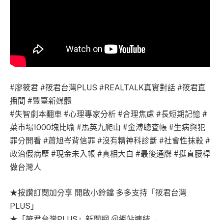
#廖筱君 #筱君台灣PLUS #REALTALK真實對話 #筱君直
播間 #豐臺新媒體
#失智劇本翻車 #心理專家分析 #合理焦慮 #長短期記憶 #
菜市場1000塊比喻 #馬英九爬山 #金溥聰查帳 #生病與犯
罪分開看 #蕭旭岑背信罪 #沒有精神科診斷 #社會性抹殺 #
政治假病歷 #現金未入帳 #真相大白 #最後通牒 #挺直腰桿
做台灣人
★按讚訂閱加分享 開啟小鈴鐺 多多支持「筱君台灣
PLUS」
★「筱君台灣PLUS」新聞網 ＠網站連結→