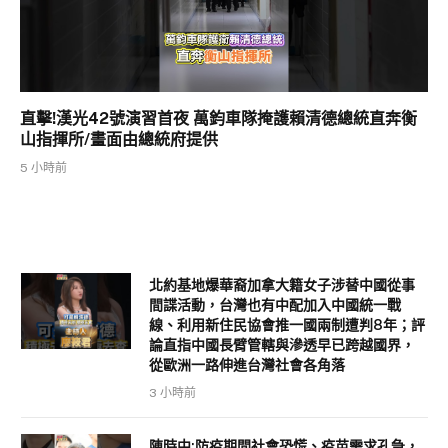
直擊!漢光42號演習首夜 萬鈞車隊掩護賴清德總統直奔衡
山指揮所/畫面由總統府提供
5 小時前
北約基地爆華裔加拿大籍女子涉替中國從事
間諜活動，台灣也有中配加入中國統一戰
線、利用新住民協會推一國兩制遭判8年；評
論直指中國長臂管轄與滲透早已跨越國界，
從歐洲一路伸進台灣社會各角落
3 小時前
陳時中:防疫期間社會恐慌、疫苗需求孔急，