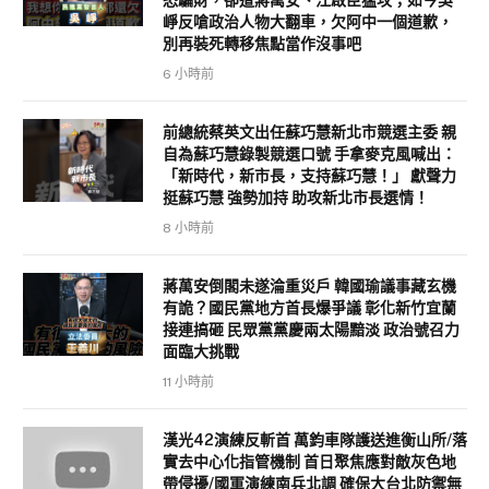
崢反嗆政治人物大翻車，欠阿中一個道歉，
別再裝死轉移焦點當作沒事吧
6 小時前
前總統蔡英文出任蘇巧慧新北市競選主委 親
自為蘇巧慧錄製競選口號 手拿麥克風喊出：
「新時代，新市長，支持蘇巧慧！」 獻聲力
挺蘇巧慧 強勢加持 助攻新北市長選情！
8 小時前
蔣萬安倒閣未遂淪重災戶 韓國瑜議事藏玄機
有詭？國民黨地方首長爆爭議 彰化新竹宜蘭
接連搞砸 民眾黨黨慶兩太陽黯淡 政治號召力
面臨大挑戰
11 小時前
漢光42演練反斬首 萬鈞車隊護送進衡山所/落
實去中心化指管機制 首日聚焦應對敵灰色地
帶侵擾/國軍演練南兵北調 確保大台北防禦無