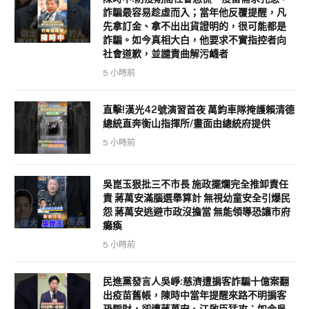
詐騙最容易趁虛而入；當年他反覆提醒，凡
先拿訂金、拿不出出貨證明的，很可能都是
詐騙。如今真相大白，他要求不實指控者向
社會道歉，並譴責曲解污衊者
5 小時前
直擊!漢光42號演習首夜 萬鈞車隊掩護賴清德
總統直奔衡山指揮所/畫面由總統府提供
5 小時前
吳崑玉狠批三不市長 施政擺爛完全推卸責任
責 蔣萬安滿腦選舉算計 無視幼童安全引爆民
怨 蔣萬安逃避市政沒擔當 無能領導恐讓市府
癱瘓
5 小時前
民進黨發言人吳崢:慈濟遭掮客詐騙十億案翻
出疫苗舊帳，陳時中當年提醒來路不明掮客
恐騙財，卻遭蔣萬安、江啟臣猛攻；如今吳