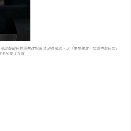
新律師解密民進黨執政脈絡 告別舊黨綱，以「主權獨立、國號中華民國」
灣全民最大共識