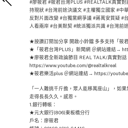
#廖筱君 #筱君台灣PLUS #REALTALK真
持現狀 #台灣前途決議文 #主權獨立國家 #中華
反對片面改變 #台獨黨綱爭議 #蔣萬安質疑 #
人看兩岸 #台美默契 #統派獨派共識 #台灣前途
★按讚訂閱加分享 開啟小鈴鐺 多多支持「筱君
★「筱君台灣PLUS」新聞網 ＠網站連結→ https://f
★廖筱君全新政論節目 REAL TALK/真實對
https://www.youtube.com/@realtalkreal
★筱君樂活plus ＠網站連結→ https://youtube.c
「一人難挑千斤擔，眾人能移萬座山」，如果
走得長長久久。感恩。
1.銀行轉帳：
★元大銀行(806)東板橋分行
戶名：廖筱君