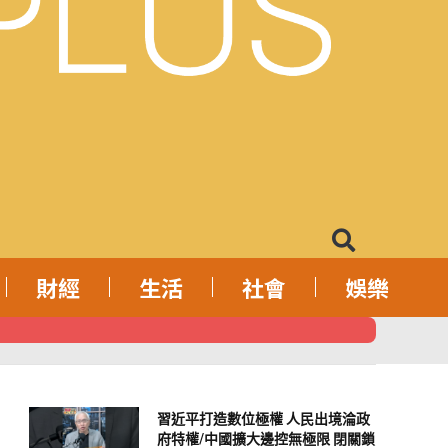
財經
生活
社會
娛樂
外資匯入浪潮
習近平打造數位極權 人民出境淪政
府特權/中國擴大邊控無極限 閉關鎖