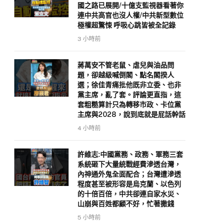
國之路已展開/十億支監視器看著你
連中共高官也沒人權/中共新型數位
極權超驚悚 呼吸心跳皆被全記錄
3 小時前
蔣萬安不管老鼠、虐兒與油品問
題，卻越級喊倒閣、點名閣揆人
選；徐佳青痛批他既非立委、也非
黨主席，亂了套。評論更直指，這
套粗糙算計只為轉移市政、卡位黨
主席與2028，說到底就是屁話幹話
4 小時前
許維志:中國黨務、政務、軍務三套
系統砸下大量統戰經費滲透台灣，
內神通外鬼全面配合；台灣遭滲透
程度甚至被形容是烏克蘭、以色列
的十倍百倍，中共卻連自家水災、
山崩與百姓都顧不好，忙著撒錢
5 小時前