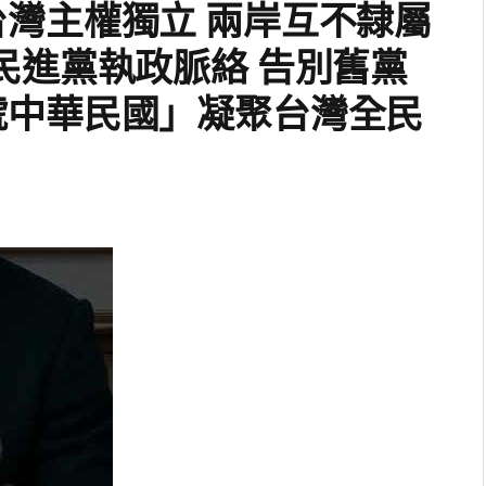
灣主權獨立 兩岸互不隸屬
民進黨執政脈絡 告別舊黨
號中華民國」凝聚台灣全民