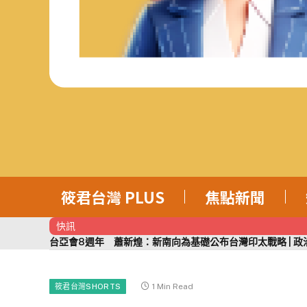
筱君台灣 PLUS
焦點新聞
快訊
台亞會8週年 蕭新煌：新南向為基礎公布台灣印太戰略 | 政治 |
1 Min Read
筱君台灣SHORTS