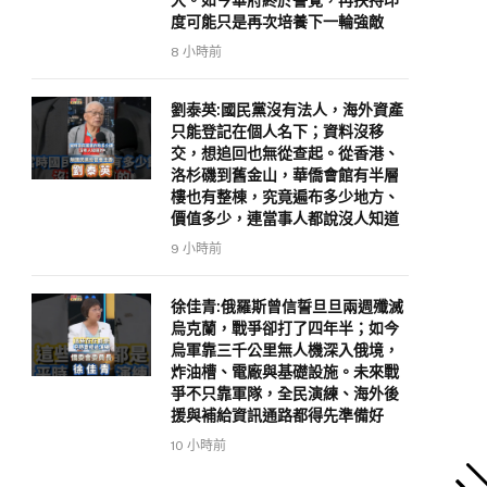
度可能只是再次培養下一輪強敵
8 小時前
劉泰英:國民黨沒有法人，海外資產
只能登記在個人名下；資料沒移
交，想追回也無從查起。從香港、
洛杉磯到舊金山，華僑會館有半層
樓也有整棟，究竟遍布多少地方、
價值多少，連當事人都說沒人知道
9 小時前
徐佳青:俄羅斯曾信誓旦旦兩週殲滅
烏克蘭，戰爭卻打了四年半；如今
烏軍靠三千公里無人機深入俄境，
炸油槽、電廠與基礎設施。未來戰
爭不只靠軍隊，全民演練、海外後
援與補給資訊通路都得先準備好
10 小時前