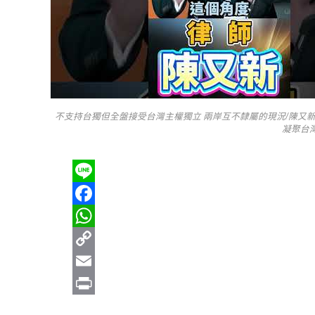
不支持台獨但全盤接受台灣主權獨立 兩岸互不隸屬的現況/陳又
凝聚台
Line
Facebook
WhatsApp
Copy
Link
Email
Print