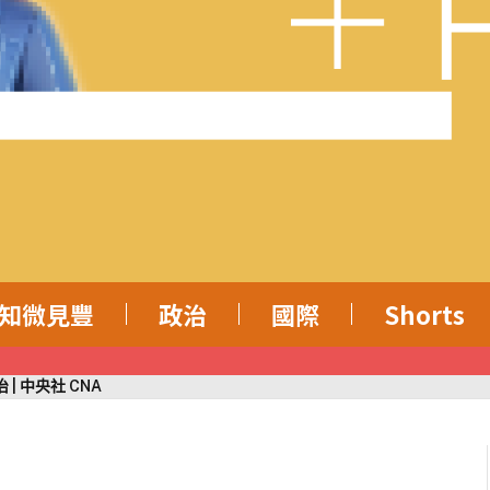
知微見豐
政治
國際
Shorts
 中央社 CNA