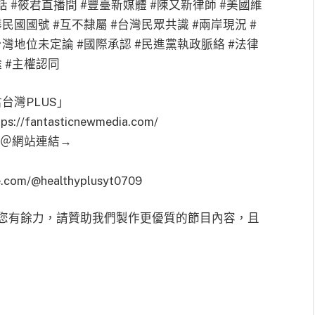
實對話 #筱君直播間 #豐臺新媒體 #陳又新律師 #美國維
民國國號 #互不隸屬 #台灣民眾共識 #兩岸現況 #
台灣地位未定論 #國際承認 #民進黨執政脈絡 #法律
 #主權認同
台灣PLUS」
antasticnewmedia.com/
話 ＠網站連結→
om/@healthyplusyt0709
您有餘力，請贊助我們製作更優質的節目內容，且