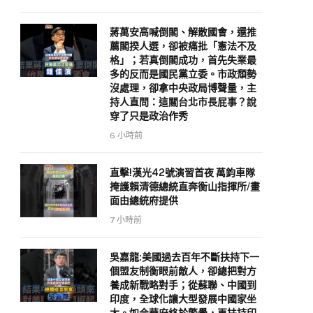
蔣萬安高喊倒閣、解散國會，還推
薦閣揆人選，卻被痛批「憲法不及
格」；若真倒閣成功，首先失業最
多的反而是國民黨立委。市政頹勢
沒處理，卻拿中央政局博聲量，主
持人直問：這關台北市長屁事？說
穿了只是政治作秀
6 小時前
直擊!漢光42號演習首夜 萬鈞車隊
掩護賴清德總統直奔衡山指揮所/畫
面由總統府提供
7 小時前
吳嘉龍:美國過去百年不斷扶持下一
個盟友制衡眼前敵人，卻總把對方
養成新戰略對手；從蘇聯、中國到
印度，全球化讓大型發展中國家坐
大。如今華府終於警覺，再扶持印