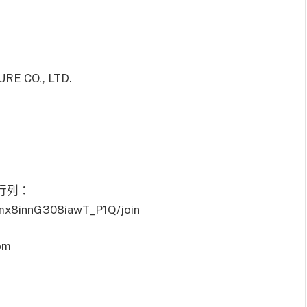
 CO., LTD.
行列：
mx8innG308iawT_P1Q/join
om