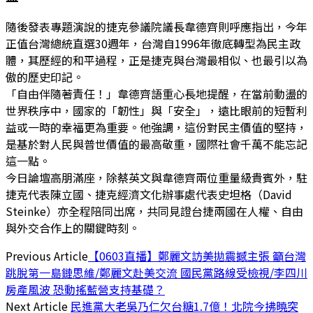
隨後發表專題演說的捷克參議院議長韋德齊則呼應指出，今年
正值台灣總統直選30週年，台灣自1996年徹底轉型為民主政
體，其歷經的和平過程，正是捷克與台灣最相似、也最引以為
傲的歷史印記。
「自由伴隨著責任！」韋德齊語重心長地提醒，在當前動盪的
世界秩序中，國家的「韌性」與「安全」，遠比眼前的短暫利
益或一時的幸福更為重要。他強調，這份對民主價值的堅持，
是基於對人民與普世價值的最高敬重，國際社會千萬不能忘記
這一點。
今日論壇高朋滿座，除蔡英文與韋德齊兩位重量級貴賓外，駐
捷克代表陳立國、捷克經濟文化辦事處代表史坦格（David
Steinke）亦全程陪同出席，共同見證台捷兩國在人權、自由
與外交合作上的關鍵時刻。
Previous Article
【0603直播】鄭麗文訪美拋震撼主張 籲台灣
跳脫第一島鏈思維/鄭麗文赴美交流 國民黨路線受檢視/李四川
房產風波 恐動搖藍營支持基礎？
Next Article
民進黨大老吳乃仁欠台糖1.7億！北院今拂曉突