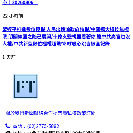
心｜20260806｜
22 小時前
習近平打造數位極權 人民出境淪政府特權/中國擴大邊控無極
限 閉關鎖國之路已展開/十億支監視器看著你 連中共高官也沒
人權/中共新型數位極權超驚悚 呼吸心跳皆被全記錄
1 天前
關於我們
新聞聯絡
合作提案
隱私權政策
訂閱
電話：(02)2775-5882