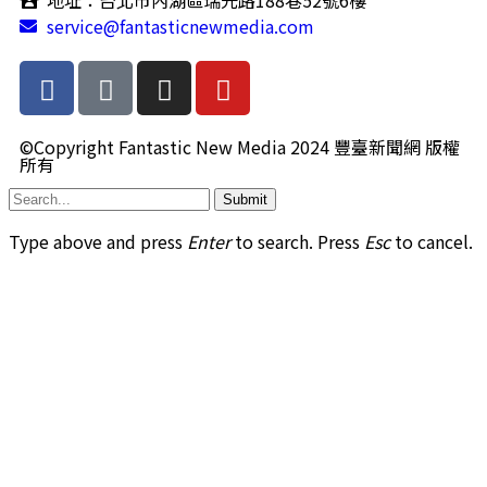
地址：台北市內湖區瑞光路188巷52號6樓
service@fantasticnewmedia.com
©Copyright Fantastic New Media 2024 豐臺新聞網 版權
所有
Submit
Type above and press
Enter
to search. Press
Esc
to cancel.