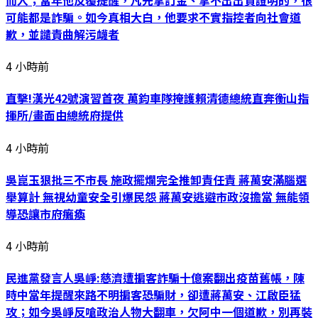
可能都是詐騙。如今真相大白，他要求不實指控者向社會道
歉，並譴責曲解污衊者
4 小時前
直擊!漢光42號演習首夜 萬鈞車隊掩護賴清德總統直奔衡山指
揮所/畫面由總統府提供
4 小時前
吳崑玉狠批三不市長 施政擺爛完全推卸責任責 蔣萬安滿腦選
舉算計 無視幼童安全引爆民怨 蔣萬安逃避市政沒擔當 無能領
導恐讓市府癱瘓
4 小時前
民進黨發言人吳崢:慈濟遭掮客詐騙十億案翻出疫苗舊帳，陳
時中當年提醒來路不明掮客恐騙財，卻遭蔣萬安、江啟臣猛
攻；如今吳崢反嗆政治人物大翻車，欠阿中一個道歉，別再裝