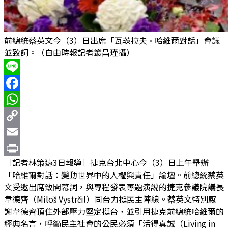
前總統蔡英文今（3）日出席「瓦茨拉夫·哈維爾對話」會議
並致詞。（自由時報記者叢昌瑾攝）
Line
Facebook
WhatsApp
Copy
Link
Email
［記者林策遠3日報導］捷克台北中心今（3）日上午舉辦
Print
「哈維爾對話：變動世界中的人權與責任」論壇。前總統蔡英
文受邀出席致開幕詞，與專程發表專題演說的捷克參議院議長
韋德齊（Miloš Vystrčil）同台力挺民主陣線。蔡英文特別感
謝韋德齊頂住外部壓力堅定挺台，並引用捷克前總統哈維爾的
經典名言，呼籲民主社會的公民必須「活得真誠（Living in