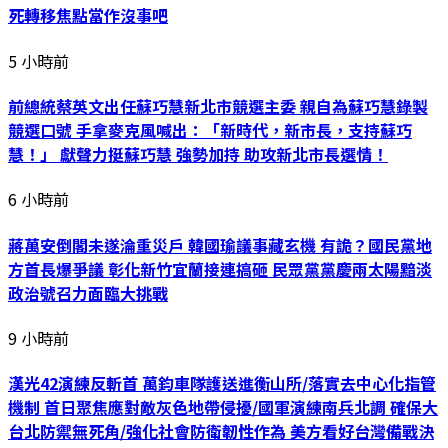
死轉移焦點當作沒事吧
5 小時前
前總統蔡英文出任蘇巧慧新北市競選主委 親自為蘇巧慧錄製
競選口號 手拿麥克風喊出：「新時代，新市長，支持蘇巧
慧！」 獻聲力挺蘇巧慧 強勢加持 助攻新北市長選情！
6 小時前
蔣萬安倒閣未遂淪重災戶 韓國瑜議事藏玄機 有詭？國民黨地
方首長爆爭議 彰化新竹宜蘭接連搞砸 民眾黨黨慶兩太陽黯淡
政治號召力面臨大挑戰
9 小時前
漢光42演練反斬首 萬鈞車隊護送進衡山所/落實去中心化指管
機制 首日聚焦應對敵灰色地帶侵擾/國軍演練南兵北調 確保大
台北防禦無死角/強化社會防衛韌性作為 美方看好台灣備戰決