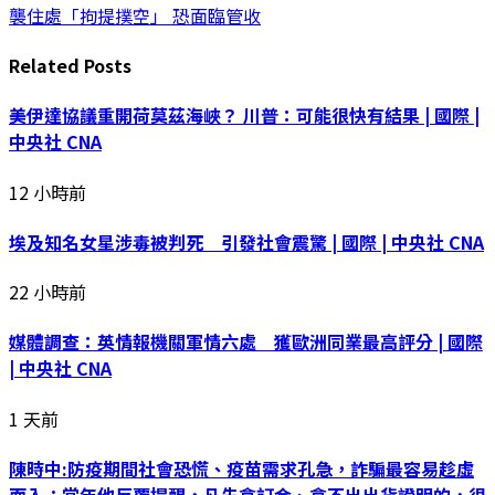
襲住處「拘提撲空」 恐面臨管收
Related
Posts
美伊達協議重開荷莫茲海峽？ 川普：可能很快有結果 | 國際 |
中央社 CNA
12 小時前
埃及知名女星涉毒被判死 引發社會震驚 | 國際 | 中央社 CNA
22 小時前
媒體調查：英情報機關軍情六處 獲歐洲同業最高評分 | 國際
| 中央社 CNA
1 天前
陳時中:防疫期間社會恐慌、疫苗需求孔急，詐騙最容易趁虛
而入；當年他反覆提醒，凡先拿訂金、拿不出出貨證明的，很