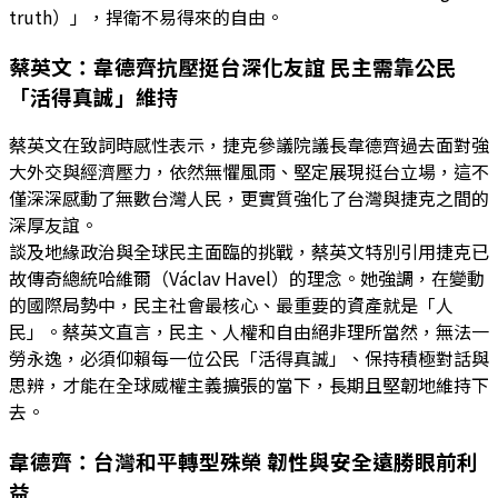
truth）」，捍衛不易得來的自由。
蔡英文：韋德齊抗壓挺台深化友誼 民主需靠公民
「活得真誠」維持
蔡英文在致詞時感性表示，捷克參議院議長韋德齊過去面對強
大外交與經濟壓力，依然無懼風雨、堅定展現挺台立場，這不
僅深深感動了無數台灣人民，更實質強化了台灣與捷克之間的
深厚友誼。
談及地緣政治與全球民主面臨的挑戰，蔡英文特別引用捷克已
故傳奇總統哈維爾（Václav Havel）的理念。她強調，在變動
的國際局勢中，民主社會最核心、最重要的資產就是「人
民」。蔡英文直言，民主、人權和自由絕非理所當然，無法一
勞永逸，必須仰賴每一位公民「活得真誠」、保持積極對話與
思辨，才能在全球威權主義擴張的當下，長期且堅韌地維持下
去。
韋德齊：台灣和平轉型殊榮 韌性與安全遠勝眼前利
益