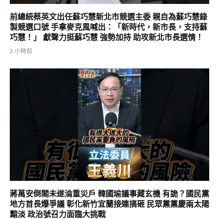
前總統蔡英文出任蘇巧慧新北市競選主委 親自為蘇巧慧錄
製競選口號 手拿麥克風喊出：「新時代，新市長，支持蘇
巧慧！」 獻聲力挺蘇巧慧 強勢加持 助攻新北市長選情！
2 小時前
蔣萬安倒閣未遂淪重災戶 韓國瑜議事藏玄機 有詭？國民黨
地方首長爆爭議 彰化新竹宜蘭接連搞砸 民眾黨黨慶兩太陽
黯淡 政治號召力面臨大挑戰