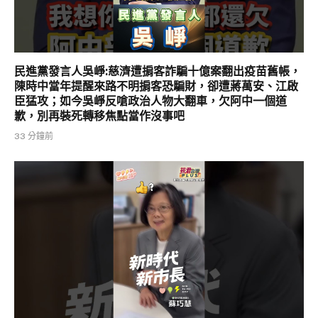
民進黨發言人吳崢:慈濟遭掮客詐騙十億案翻出疫苗舊帳，
陳時中當年提醒來路不明掮客恐騙財，卻遭蔣萬安、江啟
臣猛攻；如今吳崢反嗆政治人物大翻車，欠阿中一個道
歉，別再裝死轉移焦點當作沒事吧
33 分鐘前