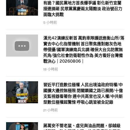
有詭？國民黨地方首長爆爭議 彰化新竹宜蘭
接連搞砸 民眾黨黨慶兩太陽黯淡 政治號召力
面臨大挑戰
5 小時前
漢光42演練反斬首 萬鈞車隊護送進衡山所/落
實去中心化指管機制 首日聚焦應對敵灰色地
帶侵擾/國軍演練南兵北調 確保大台北防禦無
死角/強化社會防衛韌性作為 美方看好台灣備
戰決心｜20260806｜
18 小時前
習近平打造數位極權 人民出境淪政府特權/中
國擴大邊控無極限 閉關鎖國之路已展開/十億
支監視器看著你 連中共高官也沒人權/中共新
型數位極權超驚悚 呼吸心跳皆被全記錄
21 小時前
蔣萬安不管老鼠、虐兒與油品問題，卻越級