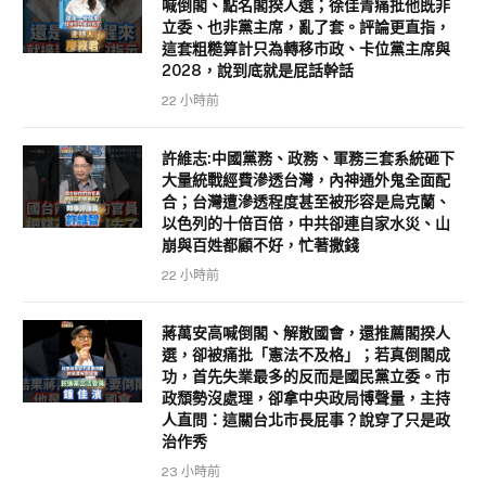
喊倒閣、點名閣揆人選；徐佳青痛批他既非
立委、也非黨主席，亂了套。評論更直指，
這套粗糙算計只為轉移市政、卡位黨主席與
2028，說到底就是屁話幹話
22 小時前
許維志:中國黨務、政務、軍務三套系統砸下
大量統戰經費滲透台灣，內神通外鬼全面配
合；台灣遭滲透程度甚至被形容是烏克蘭、
以色列的十倍百倍，中共卻連自家水災、山
崩與百姓都顧不好，忙著撒錢
22 小時前
蔣萬安高喊倒閣、解散國會，還推薦閣揆人
選，卻被痛批「憲法不及格」；若真倒閣成
功，首先失業最多的反而是國民黨立委。市
政頹勢沒處理，卻拿中央政局博聲量，主持
人直問：這關台北市長屁事？說穿了只是政
治作秀
23 小時前