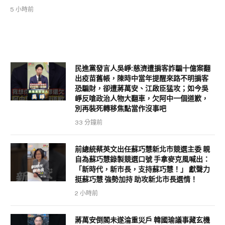
5 小時前
民進黨發言人吳崢:慈濟遭掮客詐騙十億案翻
出疫苗舊帳，陳時中當年提醒來路不明掮客
恐騙財，卻遭蔣萬安、江啟臣猛攻；如今吳
崢反嗆政治人物大翻車，欠阿中一個道歉，
別再裝死轉移焦點當作沒事吧
33 分鐘前
前總統蔡英文出任蘇巧慧新北市競選主委 親
自為蘇巧慧錄製競選口號 手拿麥克風喊出：
「新時代，新市長，支持蘇巧慧！」 獻聲力
挺蘇巧慧 強勢加持 助攻新北市長選情！
2 小時前
蔣萬安倒閣未遂淪重災戶 韓國瑜議事藏玄機