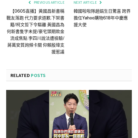
PREVIOUS ARTICLE
NEXT ARTICLE
【0605直播】黃國昌新書稱
韓國啦啦隊趙娟生日驚喜 跨界
戰友落跑 代力要求道歉.下架書
擔任Yahoo購物618年中慶應
籍/柯文哲下令驅離 黃國昌為
援大使
何新書隻字未提/豪宅頭期款金
流成焦點 李四川說法遭檢驗/
蔣萬安質詢頻卡關 仰賴殷瑋支
援惹議
RELATED
POSTS