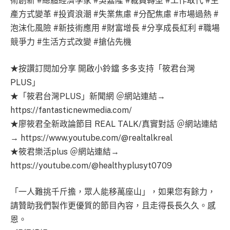
術創新 #總體經濟學家 #吳嘉隆 #裁員轉型 #工作取代 #生
產方式變革 #投資浪潮 #失業焦慮 #分配焦慮 #市場過熱 #
泡沫化風險 #新技術應用 #財富增長 #分享成長紅利 #職場
競爭力 #生活方式改變 #搶佔先機
★按讚訂閱加分享 開啟小鈴鐺 多多支持「筱君台灣
PLUS」
★「筱君台灣PLUS」新聞網 ＠網站連結→
https://fantasticnewmedia.com/
★廖筱君全新政論節目 REAL TALK/真實對話 ＠網站連結
→ https://www.youtube.com/@realtalkreal
★筱君樂活plus ＠網站連結→
https://youtube.com/@healthyplusyt0709
「一人難挑千斤擔，眾人能移萬座山」，如果您有餘力，
請贊助我們製作更優質的節目內容，且走得長長久久。感
恩。