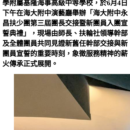
學附屬基隆海事高級中等學校，於6月4日
下午在海大附中演藝廳舉辦「海大附中永
昌扶少團第三屆團長交接暨新團員入團宣
誓典禮」，現場由師長、扶輪社領導幹部
及全體團員共同見證新舊任幹部交接與新
團員宣誓的重要時刻，象徵服務精神的薪
火傳承正式展開。