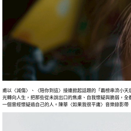
甫以〈減傷〉、〈陪你到這〉接連掀起話題的「霸榜串流小天
光轉向人生，把那些從未說出口的焦慮、自我懷疑與脆弱，全
一個曾經懷疑過自己的人。陳華〈如果我很平庸〉音樂錄影帶