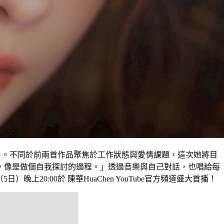
〉。不同於前兩首作品聚焦於工作狀態與愛情課題，這次她將目
，像是做個自我探討的過程。」透過音樂與自己對話，也唱給每
日）晚上20:00於 陳華HuaChen YouTube官方頻道盛大首播！