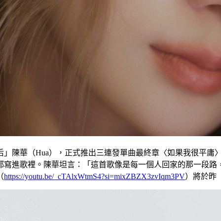
后」陳華（Hua），正式推出三連發單曲最終章〈如果我很平庸
都寫進歌裡。陳華坦言：「這首歌像是每一個人回家的那一段路
（
https://youtu.be/_cTAlxWtmS4?si=mixZBZX3zvIqm3PV
）將於昨（5