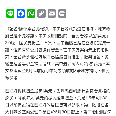
Line
Facebook
WhatsApp
Copy
Email
Print
Link
（記者/陳郁柔台北報導）中央普發政策還在排隊，地方政
府已經率先發錢。中央政府推動的「全民普發現金1萬元」
2.0版「國民支援金」草案，目前雖然已經在立法院完成一
讀，但仍有待委員會進行審查。在中央方案尚未正式拍板
前，全台灣多個地方政府已陸續自行推出了振興禮金、災
後重建金等現金補助措施，其中最高每人可領取1萬元。本
文整理截至6月底前仍可申請或領取的8筆地方補助，供民
眾參考。
西嶼鄉振興禮金最高1萬元。澎湖縣西嶼鄉針對符合資格的
鄉民，發放每人1萬元的振興經濟禮金。凡是115年4月30
日以前仍設籍在西嶼鄉的居民皆可以領取。第一階段在各
大村辦公室的受理作業已於6月30日截止，第二階段則於7