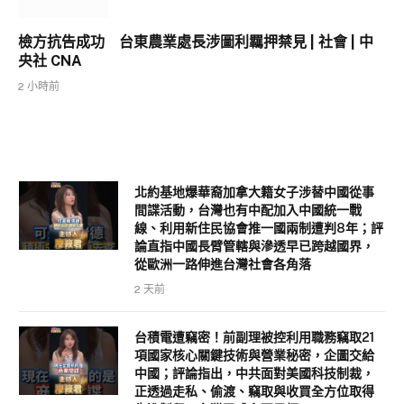
檢方抗告成功 台東農業處長涉圖利羈押禁見 | 社會 | 中
央社 CNA
2 小時前
北約基地爆華裔加拿大籍女子涉替中國從事
間諜活動，台灣也有中配加入中國統一戰
線、利用新住民協會推一國兩制遭判8年；評
論直指中國長臂管轄與滲透早已跨越國界，
從歐洲一路伸進台灣社會各角落
2 天前
台積電遭竊密！前副理被控利用職務竊取21
項國家核心關鍵技術與營業秘密，企圖交給
中國；評論指出，中共面對美國科技制裁，
正透過走私、偷渡、竊取與收買全方位取得