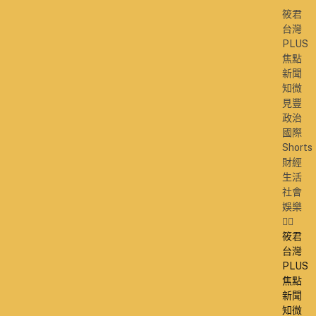
筱君
台灣
PLUS
焦點
新聞
知微
見豐
政治
國際
Shorts
財經
生活
社會
娛樂
筱君
台灣
PLUS
焦點
新聞
知微