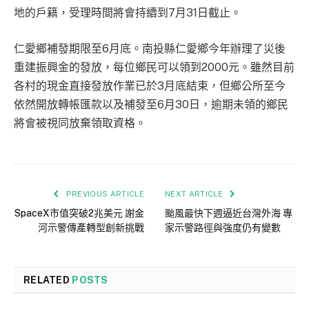
地的戶籍，受理時間將會持續到7月31日截止。
仁愛鄉補發期限至6月底。南投縣仁愛鄉今年辦理了災後
重建振興金的發放，每位鄉民可以領到2000元。雖然目前
各村的現金直接發放作業已於3月底結束，但鄉公所至今
依然開放轉帳匯款以及補發至6月30日，逾期未領的鄉民
將會被視同放棄領取資格。
PREVIOUS ARTICLE
NEXT ARTICLE
SpaceX市值突破2兆美元 謝金
颱風最快下週逼近台灣外海 專
河示警傳產轉型創新挑戰
家示警路徑與強度仍有變數
RELATED
POSTS