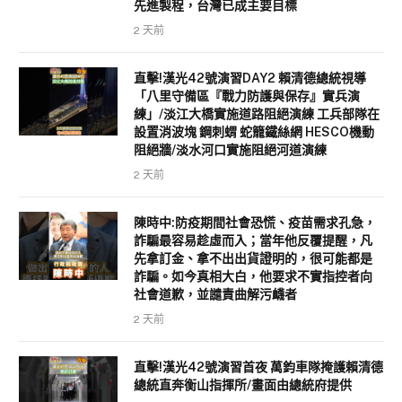
先進製程，台灣已成主要目標
2 天前
直擊!漢光42號演習DAY2 賴清德總統視導
「八里守備區『戰力防護與保存』實兵演
練」/淡江大橋實施道路阻絕演練 工兵部隊在
設置消波塊 鋼刺蝟 蛇籠鐵絲網 HESCO機動
阻絕牆/淡水河口實施阻絕河道演練
2 天前
陳時中:防疫期間社會恐慌、疫苗需求孔急，
詐騙最容易趁虛而入；當年他反覆提醒，凡
先拿訂金、拿不出出貨證明的，很可能都是
詐騙。如今真相大白，他要求不實指控者向
社會道歉，並譴責曲解污衊者
2 天前
直擊!漢光42號演習首夜 萬鈞車隊掩護賴清德
總統直奔衡山指揮所/畫面由總統府提供