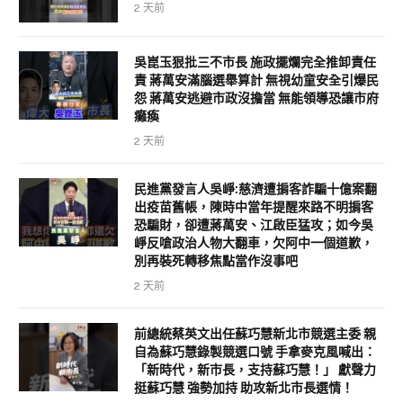
2 天前
吳崑玉狠批三不市長 施政擺爛完全推卸責任
責 蔣萬安滿腦選舉算計 無視幼童安全引爆民
怨 蔣萬安逃避市政沒擔當 無能領導恐讓市府
癱瘓
2 天前
民進黨發言人吳崢:慈濟遭掮客詐騙十億案翻
出疫苗舊帳，陳時中當年提醒來路不明掮客
恐騙財，卻遭蔣萬安、江啟臣猛攻；如今吳
崢反嗆政治人物大翻車，欠阿中一個道歉，
別再裝死轉移焦點當作沒事吧
2 天前
前總統蔡英文出任蘇巧慧新北市競選主委 親
自為蘇巧慧錄製競選口號 手拿麥克風喊出：
「新時代，新市長，支持蘇巧慧！」 獻聲力
挺蘇巧慧 強勢加持 助攻新北市長選情！