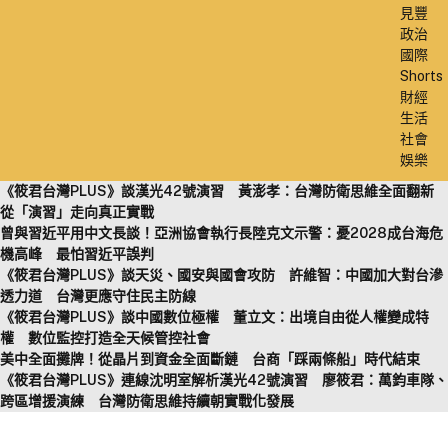
見豐
政治
國際
Shorts
財經
生活
社會
娛樂
《筱君台灣PLUS》談漢光42號演習 黃澎孝：台灣防衛思維全面翻新
從「演習」走向真正實戰
曾與習近平用中文長談！亞洲協會執行長陸克文示警：憂2028成台海危
機高峰 最怕習近平誤判
《筱君台灣PLUS》談天災、國安與國會攻防 許維智：中國加大對台滲
透力道 台灣更應守住民主防線
《筱君台灣PLUS》談中國數位極權 董立文：出境自由從人權變成特
權 數位監控打造全天候管控社會
美中全面攤牌！從晶片到資金全面斷鏈 台商「踩兩條船」時代結束
《筱君台灣PLUS》連線沈明室解析漢光42號演習 廖筱君：萬鈞車隊、
跨區增援演練 台灣防衛思維持續朝實戰化發展