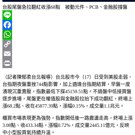
台股尾盤急拉翻紅收漲68點 被動元件、PCB、金融股撐盤
Line
Facebook
WhatsApp
Copy
Link
Email
Print
（記者陳郁柔台北報導）台北股市今（17）日受到美股走弱、
台指期夜盤重挫744點影響，加上適逢台指期結算，早盤一度
湧現沉重賣壓，指數最低下探45159.51點。不過盤中低接買盤
逐步進場，尾盤更在權值股與金融股拉抬下成功翻紅，終場上
漲68.2點、收在45877.39點，漲幅0.15%，成交量1.1兆元。
櫃買市場表現更為強勢，指數開低後一路震盪走高，終場上漲
3.08點、收433.34點，漲幅0.72%，成交量2445.11億元，反映
中小型股買氣持續升溫。