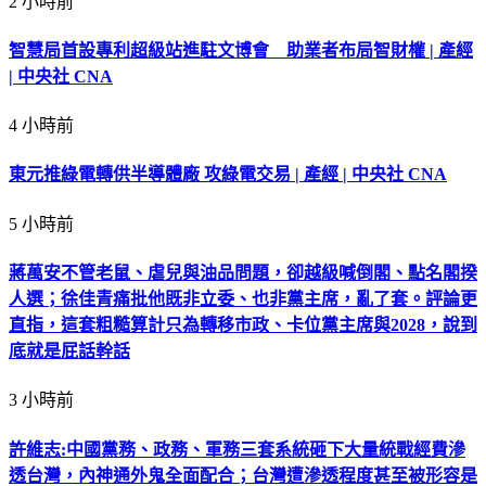
2 小時前
智慧局首設專利超級站進駐文博會 助業者布局智財權 | 產經
| 中央社 CNA
4 小時前
東元推綠電轉供半導體廠 攻綠電交易 | 產經 | 中央社 CNA
5 小時前
蔣萬安不管老鼠、虐兒與油品問題，卻越級喊倒閣、點名閣揆
人選；徐佳青痛批他既非立委、也非黨主席，亂了套。評論更
直指，這套粗糙算計只為轉移市政、卡位黨主席與2028，說到
底就是屁話幹話
3 小時前
許維志:中國黨務、政務、軍務三套系統砸下大量統戰經費滲
透台灣，內神通外鬼全面配合；台灣遭滲透程度甚至被形容是