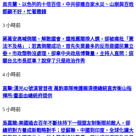
烏克蘭、以色列的十倍百倍，中共卻連自家水災、山崩與百姓
都顧不好，忙著撒錢
3 小時前
蔣萬安高喊倒閣、解散國會，還推薦閣揆人選，卻被痛批「憲
法不及格」；若真倒閣成功，首先失業最多的反而是國民黨立
委。市政頹勢沒處理，卻拿中央政局博聲量，主持人直問：這
關台北市長屁事？說穿了只是政治作秀
4 小時前
直擊!漢光42號演習首夜 萬鈞車隊掩護賴清德總統直奔衡山指
揮所/畫面由總統府提供
5 小時前
吳嘉龍:美國過去百年不斷扶持下一個盟友制衡眼前敵人，卻
總把對方養成新戰略對手；從蘇聯、中國到印度，全球化讓大