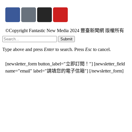
©Copyright Fantastic New Media 2024 豐臺新聞網 版權所有
Submit
Type above and press
Enter
to search. Press
Esc
to cancel.
[newsletter_form button_label="立即訂閱！"] [newsletter_field
name="email" label="請填您的電子信箱"] [/newsletter_form]