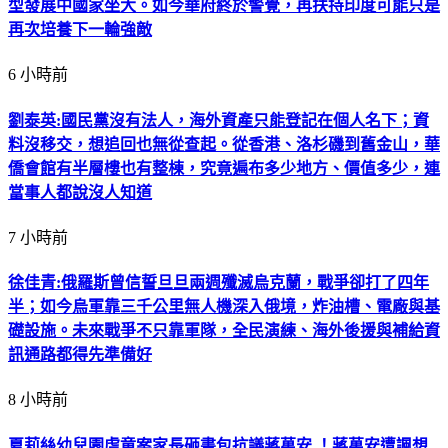
型發展中國家坐大。如今華府終於警覺，再扶持印度可能只是
再次培養下一輪強敵
6 小時前
劉泰英:國民黨沒有法人，海外資產只能登記在個人名下；資
料沒移交，想追回也無從查起。從香港、洛杉磯到舊金山，華
僑會館有半層樓也有整棟，究竟遍布多少地方、價值多少，連
當事人都說沒人知道
7 小時前
徐佳青:俄羅斯曾信誓旦旦兩週殲滅烏克蘭，戰爭卻打了四年
半；如今烏軍靠三千公里無人機深入俄境，炸油槽、電廠與基
礎設施。未來戰爭不只靠軍隊，全民演練、海外後援與補給資
訊通路都得先準備好
8 小時前
夏莉絲幼兒園虐童案家長砸書包抗議蔣萬安 ！蔣萬安遭諷想