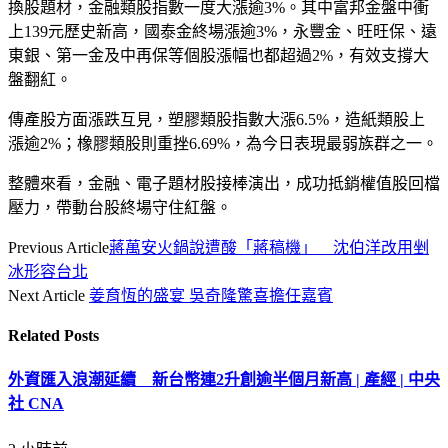
換股題材，金融類股指數一度大漲逾3%。其中富邦金盤中衝
上139元歷史新高，國泰金終場漲逾3%，永豐金、旺旺保、遠
東銀、第一金及中再保等個股漲幅也都超過2%，有效支撐大
盤翻紅。
傳產股方面漲跌互見，塑膠類股指數大漲6.5%，造紙類股上
漲逾2%；橡膠類股則重挫6.69%，為今日表現最弱族群之一。
整體來看，金融、電子題材股接棒演出，成功抵銷權值股回檔
壓力，帶動台股終場守住紅盤。
Previous Article
蔣萬安火鍋說遭酸「蔣稿機」 沈伯洋改用剉
冰形容台北
Next Article
姜育恆的盛宴 吳奇隆驚喜擔任嘉賓
Related
Posts
外資匯入浪潮延續 新台幣連2升創逾半個月新高 | 產經 | 中央
社 CNA