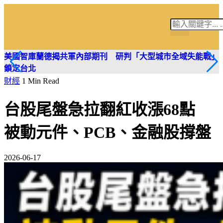
筱君台灣 PLUS
焦點新聞
知微見豐
美國智庫蘭德揭共軍內部期刊 研判「大型城市全域失能戰」
鎖定台北
財經
1 Min Read
台股尾盤急拉翻紅收漲68點
被動元件、PCB、金融股撐盤
2026-06-17