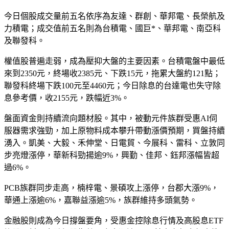
今日個股成交量前五名依序為友達、群創、華邦電、長榮航及
力積電；成交值前五名則為台積電、國巨*、華邦電、南亞科
及聯發科。
權值股普遍走弱，成為壓抑大盤的主要因素。台積電盤中最低
來到2350元，終場收2385元、下跌15元，拖累大盤約121點；
聯發科終場下跌100元至4460元；今日除息的台達電也失守除
息參考價，收2155元，跌幅近3%。
盤面資金則持續流向題材股。其中，被動元件族群受惠AI伺
服器需求強勁，加上原物料成本攀升帶動漲價預期，買盤持續
湧入。凱美、大毅、禾伸堂、日電貿、今展科、雷科、立敦同
步亮燈漲停，華新科勁揚逾9%，興勤、佳邦、鈺邦漲幅皆超
過6%。
PCB族群同步走高，楠梓電、景碩攻上漲停，台郡大漲9%，
華通上漲逾6%，嘉聯益漲逾5%，族群維持多頭氣勢。
金融股則成為今日撐盤要角，受惠金控除息行情及高股息ETF