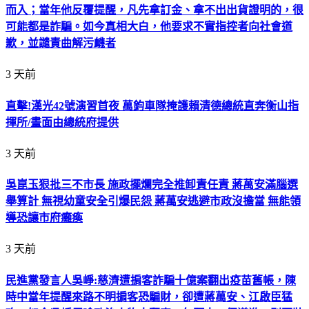
而入；當年他反覆提醒，凡先拿訂金、拿不出出貨證明的，很
可能都是詐騙。如今真相大白，他要求不實指控者向社會道
歉，並譴責曲解污衊者
3 天前
直擊!漢光42號演習首夜 萬鈞車隊掩護賴清德總統直奔衡山指
揮所/畫面由總統府提供
3 天前
吳崑玉狠批三不市長 施政擺爛完全推卸責任責 蔣萬安滿腦選
舉算計 無視幼童安全引爆民怨 蔣萬安逃避市政沒擔當 無能領
導恐讓市府癱瘓
3 天前
民進黨發言人吳崢:慈濟遭掮客詐騙十億案翻出疫苗舊帳，陳
時中當年提醒來路不明掮客恐騙財，卻遭蔣萬安、江啟臣猛