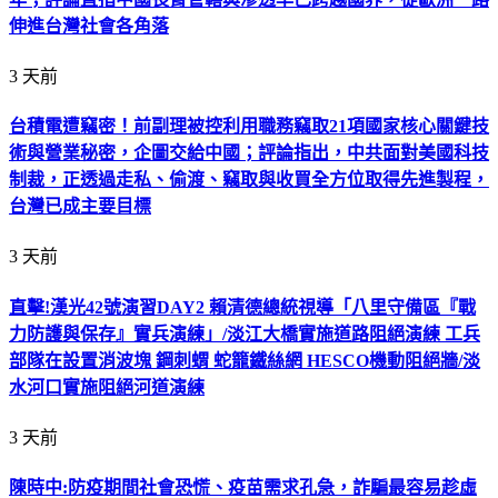
伸進台灣社會各角落
3 天前
台積電遭竊密！前副理被控利用職務竊取21項國家核心關鍵技
術與營業秘密，企圖交給中國；評論指出，中共面對美國科技
制裁，正透過走私、偷渡、竊取與收買全方位取得先進製程，
台灣已成主要目標
3 天前
直擊!漢光42號演習DAY2 賴清德總統視導「八里守備區『戰
力防護與保存』實兵演練」/淡江大橋實施道路阻絕演練 工兵
部隊在設置消波塊 鋼刺蝟 蛇籠鐵絲網 HESCO機動阻絕牆/淡
水河口實施阻絕河道演練
3 天前
陳時中:防疫期間社會恐慌、疫苗需求孔急，詐騙最容易趁虛