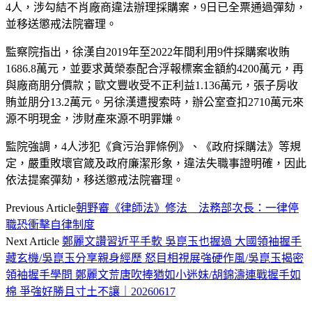
4人，涉勾結不肖廠商違法辦理採購案，9日已全票通過彈劾，
並移送懲戒法院審理。
監察院指出，徐漢自2019年至2022年間利用9件採購案收賄
1686.8萬元，並要求黃榮泰配合浮報標案金額約4200萬元，再
與廠商朋分價款；歐文豐收受不正利益1.136萬元，張子房收
賄並朋分13.2萬元。另徐漢遭搜索時，辦公室查扣2710萬元來
源不明現金，涉財產來源不明罪嫌。
監院強調，4人涉犯《貪污治罪條例》、《政府採購法》等規
定，嚴重敗壞官箴及政府廉潔形象，違法失職事證明確，因此
依法提案彈劾，移送懲戒法院審理。
Previous Article
朝野審《律師法》修法 法務部次長：一律停
職恐衝擊自律制度
Next Article
鄭麗文讚習近平手軟 吳崑玉也握過 大國領袖握手
藏玄機/吳崑玉分享親身經歷 怒目相視展強硬作風/吳崑玉揭密
領袖握手學問 鄭麗文荒唐吹捧猶如小迷妹/胡錦濤連戰握手如
棉 爭強好勝且寸土不讓｜20260617