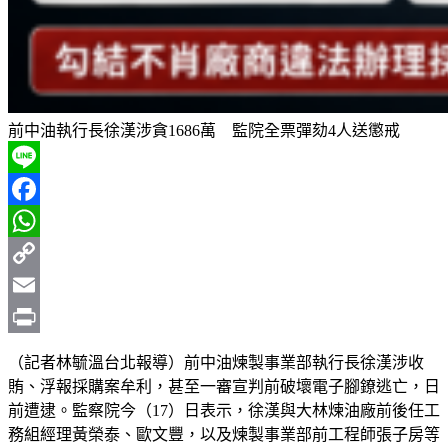
前中油執行長徐漢涉貪1686萬 監院全票彈劾4人送懲戒
Line
Facebook
WhatsApp
Copy
Link
Email
Print
（記者林毓溫台北報導）前中油煉製事業部執行長徐漢涉收
賄、浮報採購案牟利，甚至一審宣判前破壞電子腳鐐逃亡，日
前遭逮。監察院今（17）日表示，徐漢與大林煉油廠前後任工
務組經理黃榮泰、歐文豐，以及煉製事業部前工程師張子房等