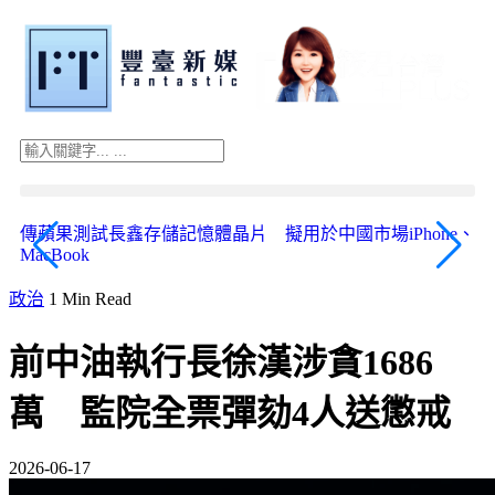
傳蘋果測試長鑫存儲記憶體晶片 擬用於中國市場iPhone、
《
MacBook
安
政治
1 Min Read
前中油執行長徐漢涉貪1686
萬 監院全票彈劾4人送懲戒
2026-06-17