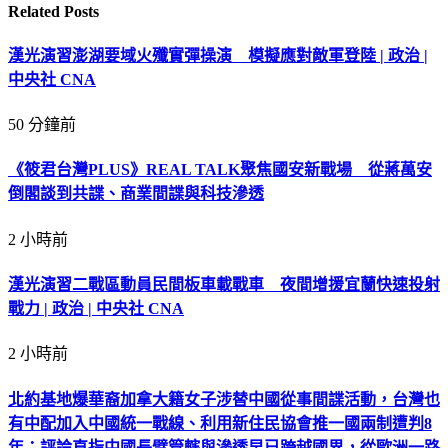
Related
Posts
漢光演習澎湖要域火殲實彈操演 模擬應對敵軍登陸 | 政治 |
中央社 CNA
50 分鐘前
《筱君台灣PLUS》REAL TALK聚焦國安新戰場 從蔣萬安
倒閣談到共諜、商業間諜與科技滲透
2 小時前
漢光演習二戰區動員民間板車載戰車 夜間增援宜蘭快速投射
戰力 | 政治 | 中央社 CNA
2 小時前
北約基地爆華裔加拿大籍女子涉替中國從事間諜活動，台灣也
有中配加入中國統一戰線、利用新住民協會推一國兩制遭判8
年；評論直指中國長臂管轄與滲透早已跨越國界，從歐洲一路