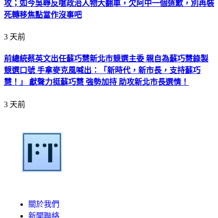
攻；如今吳崢反嗆政治人物大翻車，欠阿中一個道歉，別再裝
死轉移焦點當作沒事吧
3 天前
前總統蔡英文出任蘇巧慧新北市競選主委 親自為蘇巧慧錄製
競選口號 手拿麥克風喊出：「新時代，新市長，支持蘇巧
慧！」 獻聲力挺蘇巧慧 強勢加持 助攻新北市長選情！
3 天前
關於我們
新聞聯絡