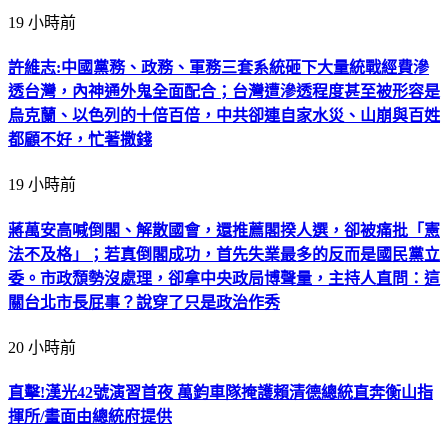
19 小時前
許維志:中國黨務、政務、軍務三套系統砸下大量統戰經費滲
透台灣，內神通外鬼全面配合；台灣遭滲透程度甚至被形容是
烏克蘭、以色列的十倍百倍，中共卻連自家水災、山崩與百姓
都顧不好，忙著撒錢
19 小時前
蔣萬安高喊倒閣、解散國會，還推薦閣揆人選，卻被痛批「憲
法不及格」；若真倒閣成功，首先失業最多的反而是國民黨立
委。市政頹勢沒處理，卻拿中央政局博聲量，主持人直問：這
關台北市長屁事？說穿了只是政治作秀
20 小時前
直擊!漢光42號演習首夜 萬鈞車隊掩護賴清德總統直奔衡山指
揮所/畫面由總統府提供