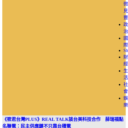
微
見
豐
政
治
國
際
Sh
財
經
生
活
社
會
娛
樂
《筱君台灣PLUS》REAL TALK談台美科技合作 薛瑞福點
名聯電：民主供應鏈不只靠台積電