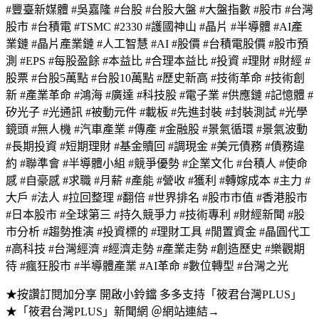
#豐臺新媒體 #吳嘉隆 #台股 #台股大盤 #大盤指數 #股市 #台灣
股市 #台積電 #TSMC #2330 #護國神山 #晶片 #半導體 #AI產
業鏈 #晶片產業鏈 #人工智慧 #AI #股價 #台積電股價 #股市預
測 #EPS #每股盈餘 #本益比 #合理本益比 #投資 #理財 #財經 #
股票 #台股5萬點 #台股10萬點 #歷史新高 #技術革命 #技術創
新 #產業革命 #鴻海 #廣達 #科技股 #電子業 #供應鏈 #記憶體 #
矽光子 #光通訊 #被動元件 #載板 #先進封裝 #封裝測試 #光學
鏡頭 #無人機 #汽車產業 #傳產 #金融股 #景氣循環 #景氣波動
#長期投資 #短期理財 #基金贖回 #調現金 #美元債務 #債務違
約 #聯準會 #半導體小組 #競爭優勢 #企業文化 #台積人 #使命
感 #自豪感 #求職 #月薪 #產能 #營收 #獲利 #轉嫁成本 #主力 #
大戶 #法人 #拉回整理 #翻倍 #世界排名 #股市市值 #香港股市
#日本股市 #全球第三 #持久競爭力 #技術專利 #財經新聞 #股
市分析 #趨勢推演 #投資標的 #理財工具 #閒置資金 #晶圓代工
#高科技 #台灣經濟 #經濟走勢 #產業走勢 #創造歷史 #樂觀期
待 #瘋狂股市 #半導體產業 #AI革命 #數位轉型 #台灣之光
★按讚訂閱加分享 開啟小鈴鐺 多多支持「筱君台灣PLUS」
★「筱君台灣PLUS」新聞網 ＠網站連結→