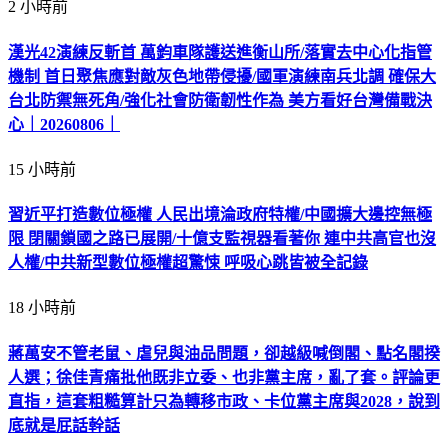
2 小時前
漢光42演練反斬首 萬鈞車隊護送進衡山所/落實去中心化指管
機制 首日聚焦應對敵灰色地帶侵擾/國軍演練南兵北調 確保大
台北防禦無死角/強化社會防衛韌性作為 美方看好台灣備戰決
心｜20260806｜
15 小時前
習近平打造數位極權 人民出境淪政府特權/中國擴大邊控無極
限 閉關鎖國之路已展開/十億支監視器看著你 連中共高官也沒
人權/中共新型數位極權超驚悚 呼吸心跳皆被全記錄
18 小時前
蔣萬安不管老鼠、虐兒與油品問題，卻越級喊倒閣、點名閣揆
人選；徐佳青痛批他既非立委、也非黨主席，亂了套。評論更
直指，這套粗糙算計只為轉移市政、卡位黨主席與2028，說到
底就是屁話幹話