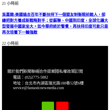
21 小時前
吳嘉龍:美國過去百年不斷扶持下一個盟友制衡眼前敵人，卻
總把對方養成新戰略對手；從蘇聯、中國到印度，全球化讓大
型發展中國家坐大。如今華府終於警覺，再扶持印度可能只是
再次培養下一輪強敵
22 小時前
關於我們
新聞聯絡
合作提案
隱私權政策
訂閱
電話：(02)2775-5882
地址：台北市內湖區瑞光路188巷52號6樓
service@fantasticnewmedia.com