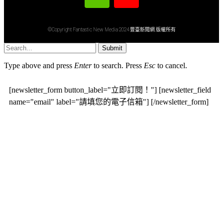
©Copyright Fantastic New Media 2024 豐臺新聞網 版權所有
Submit
Type above and press
Enter
to search. Press
Esc
to cancel.
[newsletter_form button_label="立即訂閱！"] [newsletter_field
name="email" label="請填您的電子信箱"] [/newsletter_form]