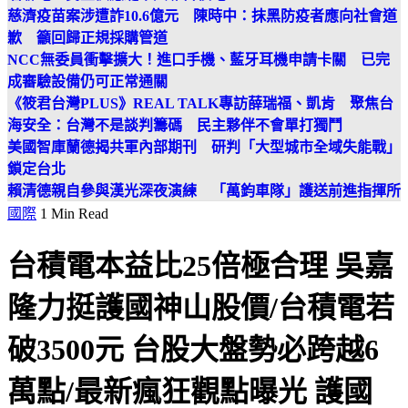
慈濟疫苗案涉遭詐10.6億元 陳時中：抹黑防疫者應向社會道
歉 籲回歸正規採購管道
NCC無委員衝擊擴大！進口手機、藍牙耳機申請卡關 已完
成審驗設備仍可正常通關
《筱君台灣PLUS》REAL TALK專訪薛瑞福、凱肯 聚焦台
海安全：台灣不是談判籌碼 民主夥伴不會單打獨鬥
美國智庫蘭德揭共軍內部期刊 研判「大型城市全域失能戰」
鎖定台北
賴清德親自參與漢光深夜演練 「萬鈞車隊」護送前進指揮所
國際
1 Min Read
台積電本益比25倍極合理 吳嘉
隆力挺護國神山股價/台積電若
破3500元 台股大盤勢必跨越6
萬點/最新瘋狂觀點曝光 護國