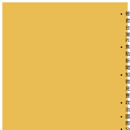
筱
君
台
灣
P
焦
點
新
聞
知
微
見
豐
政
治
國
際
Sh