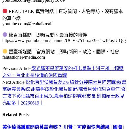
youtube.com/@healthyplusyt0709
REAL TALK 真實對話｜直球質問、人物專訪、沒有腳本
的真心話
youtube.com/@realtalkreal
筱君直播間｜即時互動、最直接的陪伴
https://www.youtube.com/channel/UCVs7YbroaE9e-1wfPosJUQQ
豐臺新媒體｜官方網站｜即時新聞・政治・國際・社會
fantasticnewmedia.com
Previous Article
李光耀不是蔣萬安的打卡景點！洪三雄：領獎
之外，台北市長該懂的治國重體
Next Article
彰化百里侯勝負差2% 綠營分裂陳素月陷苦戰/藍營
掌握農會系統 組織盤成彰化勝負關鍵/陳素月黃柏瑜負重任 誓
言攻下彰化縣市百里侯/31歲黃柏瑜挑戰彰市長 劍橋碩士政見
亮點多｜20260619｜
Related
Posts
美伊達協議重開荷莫茲海峽？ 川普：可能很快有結果 | 國際 |