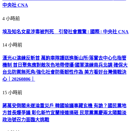
中央社 CNA
4 小時前
埃及知名女星涉毒被判死 引發社會震驚 | 國際 | 中央社 CNA
14 小時前
漢光42演練反斬首 萬鈞車隊護送進衡山所/落實去中心化指管
機制 首日聚焦應對敵灰色地帶侵擾/國軍演練南兵北調 確保大
台北防禦無死角/強化社會防衛韌性作為 美方看好台灣備戰決
心｜20260806｜
15 小時前
蔣萬安倒閣未遂淪重災戶 韓國瑜議事藏玄機 有詭？國民黨地
方首長爆爭議 彰化新竹宜蘭接連搞砸 民眾黨黨慶兩太陽黯淡
政治號召力面臨大挑戰