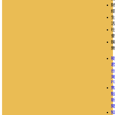
財
經
生
活
社
會
娛
樂
筱
君
台
灣
P
焦
點
新
聞
知