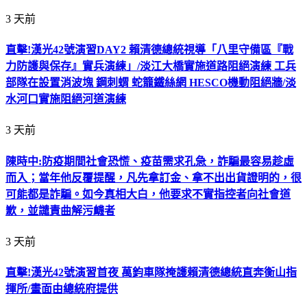
3 天前
直擊!漢光42號演習DAY2 賴清德總統視導「八里守備區『戰
力防護與保存』實兵演練」/淡江大橋實施道路阻絕演練 工兵
部隊在設置消波塊 鋼刺蝟 蛇籠鐵絲網 HESCO機動阻絕牆/淡
水河口實施阻絕河道演練
3 天前
陳時中:防疫期間社會恐慌、疫苗需求孔急，詐騙最容易趁虛
而入；當年他反覆提醒，凡先拿訂金、拿不出出貨證明的，很
可能都是詐騙。如今真相大白，他要求不實指控者向社會道
歉，並譴責曲解污衊者
3 天前
直擊!漢光42號演習首夜 萬鈞車隊掩護賴清德總統直奔衡山指
揮所/畫面由總統府提供