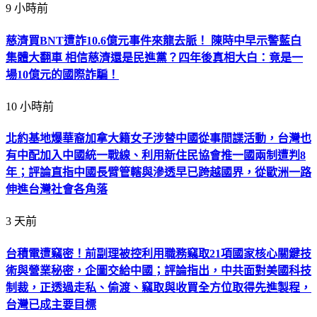
9 小時前
慈濟買BNT遭詐10.6億元事件來龍去脈！ 陳時中早示警藍白
集體大翻車 相信慈濟還是民進黨？四年後真相大白：竟是一
場10億元的國際詐騙！
10 小時前
北約基地爆華裔加拿大籍女子涉替中國從事間諜活動，台灣也
有中配加入中國統一戰線、利用新住民協會推一國兩制遭判8
年；評論直指中國長臂管轄與滲透早已跨越國界，從歐洲一路
伸進台灣社會各角落
3 天前
台積電遭竊密！前副理被控利用職務竊取21項國家核心關鍵技
術與營業秘密，企圖交給中國；評論指出，中共面對美國科技
制裁，正透過走私、偷渡、竊取與收買全方位取得先進製程，
台灣已成主要目標