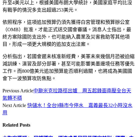
升至4美元以上，根據美國布朗大學統計，美國家庭平均比沒
有戰爭的情況多支出超過253美元。
依照程序，這項追加預算仍須先獲得白宮管理和預算辦公室
（OMB）批准，才能正式送交國會審議。消息人士指出，最
終方案除國防支出外，也可能納入農業及災害救助等其他項
目，形成一項更大規模的追加支出法案。
分析指出，若國會遲未核准新經費，美軍未來幾個月恐被迫縮
減訓練、演習及部分部署，甚至可能影響美墨邊境任務等優先
工作。而800億美元追加預算能否順利過關，也將成為美國國
會下一波預算攻防焦點。
Previous Article
中颱米克拉路徑出爐 周五起鋒面南壓全台天
氣轉不穩
Next Article
快儲水！全台9縣市今停水 嘉義最長32小時沒水
用
Related
Posts