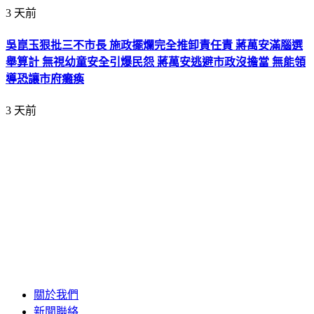
3 天前
吳崑玉狠批三不市長 施政擺爛完全推卸責任責 蔣萬安滿腦選
舉算計 無視幼童安全引爆民怨 蔣萬安逃避市政沒擔當 無能領
導恐讓市府癱瘓
3 天前
關於我們
新聞聯絡