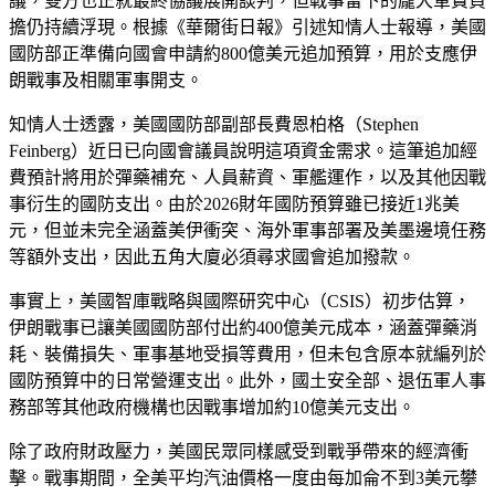
議，雙方也正就最終協議展開談判，但戰事留下的龐大軍費負
擔仍持續浮現。根據《華爾街日報》引述知情人士報導，美國
國防部正準備向國會申請約800億美元追加預算，用於支應伊
朗戰事及相關軍事開支。
知情人士透露，美國國防部副部長費恩柏格（Stephen
Feinberg）近日已向國會議員說明這項資金需求。這筆追加經
費預計將用於彈藥補充、人員薪資、軍艦運作，以及其他因戰
事衍生的國防支出。由於2026財年國防預算雖已接近1兆美
元，但並未完全涵蓋美伊衝突、海外軍事部署及美墨邊境任務
等額外支出，因此五角大廈必須尋求國會追加撥款。
事實上，美國智庫戰略與國際研究中心（CSIS）初步估算，
伊朗戰事已讓美國國防部付出約400億美元成本，涵蓋彈藥消
耗、裝備損失、軍事基地受損等費用，但未包含原本就編列於
國防預算中的日常營運支出。此外，國土安全部、退伍軍人事
務部等其他政府機構也因戰事增加約10億美元支出。
除了政府財政壓力，美國民眾同樣感受到戰爭帶來的經濟衝
擊。戰事期間，全美平均汽油價格一度由每加侖不到3美元攀