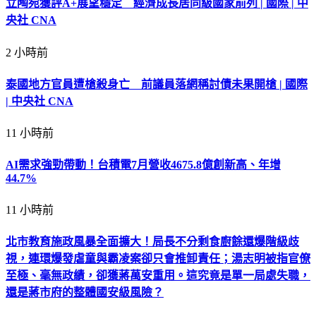
立陶宛獲評A+展望穩定 經濟成長居同級國家前列 | 國際 | 中
央社 CNA
2 小時前
泰國地方官員遭槍殺身亡 前議員落網稱討債未果開槍 | 國際
| 中央社 CNA
11 小時前
AI需求強勁帶動！台積電7月營收4675.8億創新高、年增
44.7%
11 小時前
北市教育施政風暴全面擴大！局長不分剩食廚餘還爆階級歧
視，連環爆發虐童與霸凌案卻只會推卸責任；湯志明被指官僚
至極、毫無政績，卻獲蔣萬安重用。這究竟是單一局處失職，
還是蔣市府的整體國安級風險？