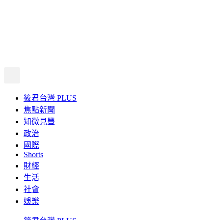
筱君台灣 PLUS
焦點新聞
知微見豐
政治
國際
Shorts
財經
生活
社會
娛樂