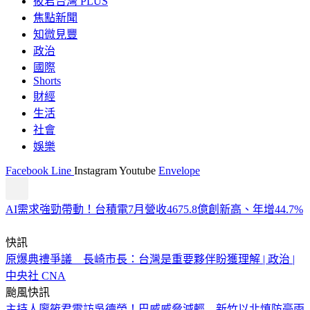
筱君台灣 PLUS
焦點新聞
知微見豐
政治
國際
Shorts
財經
生活
社會
娛樂
Facebook
Line
Instagram
Youtube
Envelope
AI需求強勁帶動！台積電7月營收4675.8億創新高、年增44.7%
快訊
原爆典禮爭議 長崎市長：台灣是重要夥伴盼獲理解 | 政治 |
中央社 CNA
颱風快訊
主持人廖筱君電訪吳德榮！巴威威脅減輕 新竹以北慎防豪雨