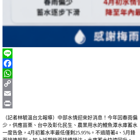
Line
Facebook
WhatsApp
Copy
Link
Email
Print
（記者林毓溫台北報導）中部水情迎來好消息！今年因春雨偏
少，供應苗栗、台中及彰化民生、農業用水的鯉魚潭水庫蓄水
一度告急，4月初蓄水率最低僅剩25.95%。不過隨著4、5月鋒