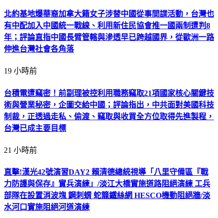
北約基地爆華裔加拿大籍女子涉替中國從事間諜活動，台灣也
有中配加入中國統一戰線、利用新住民協會推一國兩制遭判8
年；評論直指中國長臂管轄與滲透早已跨越國界，從歐洲一路
伸進台灣社會各角落
19 小時前
台積電遭竊密！前副理被控利用職務竊取21項國家核心關鍵技
術與營業秘密，企圖交給中國；評論指出，中共面對美國科技
制裁，正透過走私、偷渡、竊取與收買全方位取得先進製程，
台灣已成主要目標
21 小時前
直擊!漢光42號演習DAY2 賴清德總統視導「八里守備區『戰
力防護與保存』實兵演練」/淡江大橋實施道路阻絕演練 工兵
部隊在設置消波塊 鋼刺蝟 蛇籠鐵絲網 HESCO機動阻絕牆/淡
水河口實施阻絕河道演練