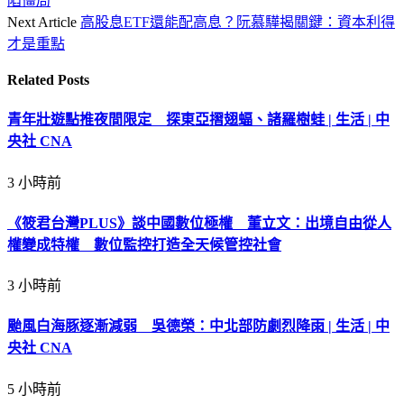
陷僵局
Next Article
高股息ETF還能配高息？阮慕驊揭關鍵：資本利得
才是重點
Related
Posts
青年壯遊點推夜間限定 探東亞摺翅蝠、諸羅樹蛙 | 生活 | 中
央社 CNA
3 小時前
《筱君台灣PLUS》談中國數位極權 董立文：出境自由從人
權變成特權 數位監控打造全天候管控社會
3 小時前
颱風白海豚逐漸減弱 吳德榮：中北部防劇烈降雨 | 生活 | 中
央社 CNA
5 小時前