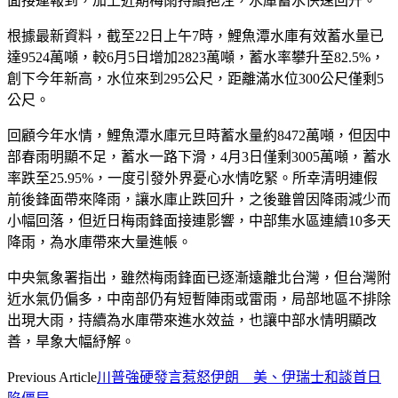
面接連報到，加上近期梅雨持續挹注，水庫蓄水快速回升。
根據最新資料，截至22日上午7時，鯉魚潭水庫有效蓄水量已
達9524萬噸，較6月5日增加2823萬噸，蓄水率攀升至82.5%，
創下今年新高，水位來到295公尺，距離滿水位300公尺僅剩5
公尺。
回顧今年水情，鯉魚潭水庫元旦時蓄水量約8472萬噸，但因中
部春雨明顯不足，蓄水一路下滑，4月3日僅剩3005萬噸，蓄水
率跌至25.95%，一度引發外界憂心水情吃緊。所幸清明連假
前後鋒面帶來降雨，讓水庫止跌回升，之後雖曾因降雨減少而
小幅回落，但近日梅雨鋒面接連影響，中部集水區連續10多天
降雨，為水庫帶來大量進帳。
中央氣象署指出，雖然梅雨鋒面已逐漸遠離北台灣，但台灣附
近水氣仍偏多，中南部仍有短暫陣雨或雷雨，局部地區不排除
出現大雨，持續為水庫帶來進水效益，也讓中部水情明顯改
善，旱象大幅紓解。
Previous Article
川普強硬發言惹怒伊朗 美、伊瑞士和談首日