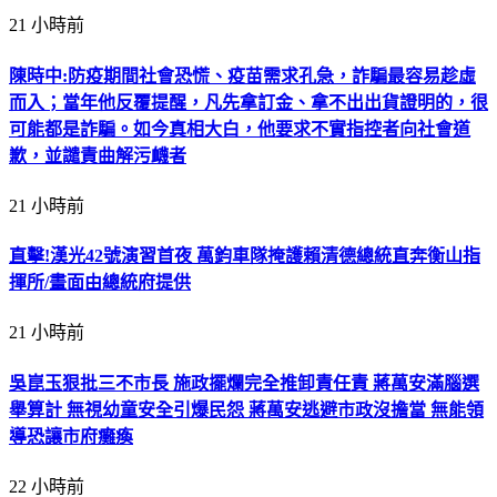
21 小時前
陳時中:防疫期間社會恐慌、疫苗需求孔急，詐騙最容易趁虛
而入；當年他反覆提醒，凡先拿訂金、拿不出出貨證明的，很
可能都是詐騙。如今真相大白，他要求不實指控者向社會道
歉，並譴責曲解污衊者
21 小時前
直擊!漢光42號演習首夜 萬鈞車隊掩護賴清德總統直奔衡山指
揮所/畫面由總統府提供
21 小時前
吳崑玉狠批三不市長 施政擺爛完全推卸責任責 蔣萬安滿腦選
舉算計 無視幼童安全引爆民怨 蔣萬安逃避市政沒擔當 無能領
導恐讓市府癱瘓
22 小時前