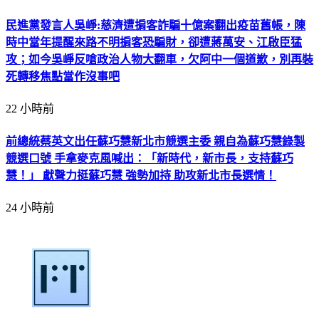
民進黨發言人吳崢:慈濟遭掮客詐騙十億案翻出疫苗舊帳，陳
時中當年提醒來路不明掮客恐騙財，卻遭蔣萬安、江啟臣猛
攻；如今吳崢反嗆政治人物大翻車，欠阿中一個道歉，別再裝
死轉移焦點當作沒事吧
22 小時前
前總統蔡英文出任蘇巧慧新北市競選主委 親自為蘇巧慧錄製
競選口號 手拿麥克風喊出：「新時代，新市長，支持蘇巧
慧！」 獻聲力挺蘇巧慧 強勢加持 助攻新北市長選情！
24 小時前