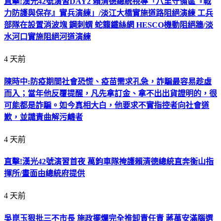
直擊!漢光42號演習DAY2 賴清德總統視導「八里守備區『戰
力防護與保存』實兵演練」/淡江大橋實施道路阻絕演練 工兵
部隊在設置消波塊 鋼刺蝟 蛇籠鐵絲網 HESCO機動阻絕牆/淡
水河口實施阻絕河道演練
4 天前
陳時中:防疫期間社會恐慌、疫苗需求孔急，詐騙最容易趁虛
而入；當年他反覆提醒，凡先拿訂金、拿不出出貨證明的，很
可能都是詐騙。如今真相大白，他要求不實指控者向社會道
歉，並譴責曲解污衊者
4 天前
直擊!漢光42號演習首夜 萬鈞車隊掩護賴清德總統直奔衡山指
揮所/畫面由總統府提供
4 天前
吳崑玉狠批三不市長 施政擺爛完全推卸責任責 蔣萬安滿腦選