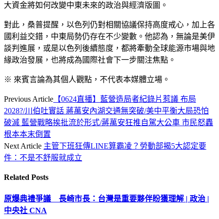
大資金將如何改變中東未來的政治與經濟版圖。
對此，桑普提醒，以色列仍對相關協議保持高度戒心，加上各
國利益交錯，中東局勢仍存在不少變數。他認為，無論是美伊
談判進展，或是以色列後續態度，都將牽動全球能源市場與地
緣政治發展，也將成為國際社會下一步關注焦點。
※ 來賓言論為其個人觀點，不代表本媒體立場。
Previous Article
【0624直播】藍營造局者紀錄片惹議 布局
2028?/川伯吐實話 蔣萬安內湖交通無突破/美中平衡大局恐怕
破滅 藍營戰略挨批流於形式/蔣萬安狂推自駕大公車 市民怒轟
根本本末倒置
Next Article
主管下班狂傳LINE算霸凌？勞動部揭5大認定要
件：不是不舒服就成立
Related
Posts
原爆典禮爭議 長崎市長：台灣是重要夥伴盼獲理解 | 政治 |
中央社 CNA