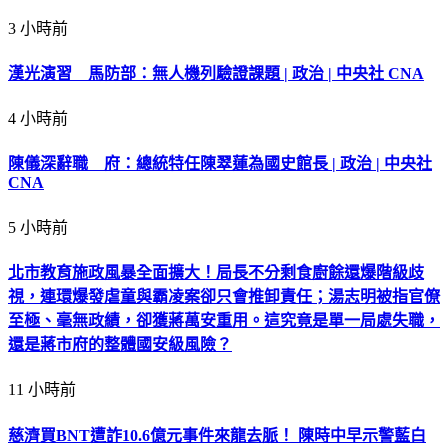
3 小時前
漢光演習 馬防部：無人機列驗證課題 | 政治 | 中央社 CNA
4 小時前
陳儀深辭職 府：總統特任陳翠蓮為國史館長 | 政治 | 中央社
CNA
5 小時前
北市教育施政風暴全面擴大！局長不分剩食廚餘還爆階級歧
視，連環爆發虐童與霸凌案卻只會推卸責任；湯志明被指官僚
至極、毫無政績，卻獲蔣萬安重用。這究竟是單一局處失職，
還是蔣市府的整體國安級風險？
11 小時前
慈濟買BNT遭詐10.6億元事件來龍去脈！ 陳時中早示警藍白