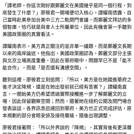
「譚老師，你這次剛好跟鄭麗文在美國幾乎是同一個行程，到
底發生了什麼？」廖筱君一開場便切入核心。譚耀南透露，自
己當時赴美參加台美中三方二軌閉門會議，而鄭麗文拜訪的多
個智庫，恰巧就是與會人士所屬單位，因此有機會第一手聽到
美國政策圈的真實看法。
譚耀南表示，美方真正關注的並非單一議題，而是鄭麗文長期
以來的兩岸論述。他指出，美國政策圈認為，鄭麗文部分主張
與北京立場高度重疊，因此在華府眼中，問題早已不是「能不
能合作」，而是「是否還有溝通空間」。
聽到這裡，廖筱君立刻追問：「所以，美方是在她踏進華府之
後才決定降規，還是在她出發前就已經有答案？」譚耀南直
言，一開始美方仍希望透過實際接觸進一步了解鄭麗文的立
場，因此保留觀察空間；然而，隨著她在紐約公開及閉門場合
發表談話，各界訊息迅速回到華府，美方也正式完成評估，原
本規劃的部分會晤安排及接待層級，隨後出現調整。
廖筱君接著問：「所以外界說的『降規』，其實背後有更深層