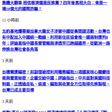
集體大翻車 相信慈濟還是民進黨？四年後真相大白：竟是一
場10億元的國際詐騙！
11 小時前
北約基地爆華裔加拿大籍女子涉替中國從事間諜活動，台灣也
有中配加入中國統一戰線、利用新住民協會推一國兩制遭判8
年；評論直指中國長臂管轄與滲透早已跨越國界，從歐洲一路
伸進台灣社會各角落
3 天前
台積電遭竊密！前副理被控利用職務竊取21項國家核心關鍵技
術與營業秘密，企圖交給中國；評論指出，中共面對美國科技
制裁，正透過走私、偷渡、竊取與收買全方位取得先進製程，
台灣已成主要目標
3 天前