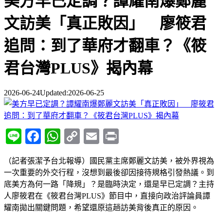
美方早已定調？譚耀南爆鄭麗
文訪美「真正敗因」 廖筱君
追問：到了華府才翻車？《筱
君台灣PLUS》揭內幕
2026-06-24
Updated:
2026-06-25
Line
Facebook
WhatsApp
Copy
Email
Print
Link
（記者張潔予台北報導）國民黨主席鄭麗文訪美，被外界視為
一次重要的外交行程，沒想到最後卻因接待規格引發熱議。到
底美方為何一路「降規」？是臨時決定，還是早已定調？主持
人廖筱君在《筱君台灣PLUS》節目中，直接向政治評論員譚
耀南拋出關鍵問題，希望還原這趟訪美背後真正的原因。