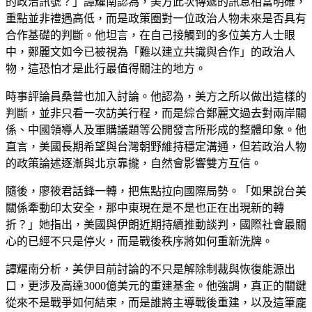
的政治訊號？」譚耀南認為，美方此次傳遞的訊息相當明確，
重點並非禮遇高低，而是政策圈對一位政治人物未來是否具有
合作基礎的判斷。他坦言，在自己接觸到的多位美方人士眼
中，鄭麗文如今已被視為「難以建立共識與合作」的政治人
物，這恐怕才是此行最值得關注的地方。
時事評論員桑普也加入討論。他認為，美方之所以做出這樣的
判斷，並非只看一次訪美行程，而是綜合鄭麗文過去對兩岸關
係、中國領導人及軍購議題等公開發言所形成的整體印象。他
直言，美國長期希望與台灣朝野維持穩定溝通，但若政治人物
的政策論述逐漸與北京靠攏，自然會影響雙方互信。
隨後，廖筱君話鋒一轉，把焦點拉向國際局勢。「如果說台美
關係牽動印太安全，那中東現在是不是也正在出現新的轉
折？」她指出，美國與伊朗近期持續推動談判，國際社會最關
心的已經不只是停火，而是戰後秩序將如何重新洗牌。
譚耀南分析，美伊目前討論的不只是解除制裁與恢復能源出
口，更涉及高達3000億美元的重建基金。他強調，真正的關鍵
從來不是戰爭如何結束，而是誰將主導戰後重建，以及這筆龐