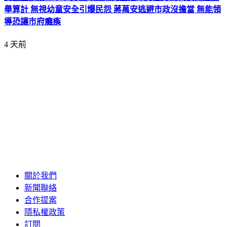
舉算計 無視幼童安全引爆民怨 蔣萬安逃避市政沒擔當 無能領
導恐讓市府癱瘓
4 天前
關於我們
新聞聯絡
合作提案
隱私權政策
訂閱