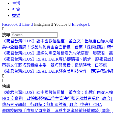
生活
社會
娛樂
Facebook
Line
Instagram
Youtube
Envelope
搜尋
《筱君台灣PLUS》談中國數位極權 董立文：出境自由從人
美中全面攤牌！從晶片到資金全面斷鏈 台商「踩兩條船」時
《筱君台灣PLUS》連線沈明室解析漢光42號演習 廖筱君
《筱君台灣PLUS》REAL TALK專訪薛瑞福、凱肯 廖
蔡英文任蘇巧慧競總主委 蘇巧慧證實：邀請時就一口答應
《筱君台灣PLUS》REAL TALK談台美科技合作 薛瑞福
快訊
《筱君台灣PLUS》談中國數位極權 董立文：出境自由從人
NCC空窗期 政院擬授權單位主管決行藍牙器材等業務 | 政治 | 
傳石崇良請辭 行政院：無相關討論 | 政治 | 中央社 CNA
泰國校園槍手由祖父母撫養 沉默少友案發前疑遭霸凌 | 國際 | 