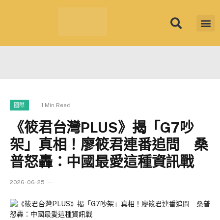
筱君台灣 PL
焦點新聞
知微見豐
1 Min Read
國際
《筱君台灣PLUS》揭「G7吵
架」真相！廖筱君連番追問 桑
普怒轟：中國最愛這種資訊戰
2026-06-25