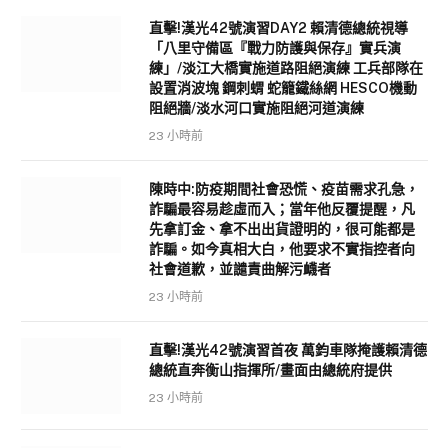
直擊!漢光42號演習DAY2 賴清德總統視導
「八里守備區『戰力防護與保存』實兵演
練」/淡江大橋實施道路阻絕演練 工兵部隊在
設置消波塊 鋼刺蝟 蛇籠鐵絲網 HESCO機動
阻絕牆/淡水河口實施阻絕河道演練
23 小時前
陳時中:防疫期間社會恐慌、疫苗需求孔急，
詐騙最容易趁虛而入；當年他反覆提醒，凡
先拿訂金、拿不出出貨證明的，很可能都是
詐騙。如今真相大白，他要求不實指控者向
社會道歉，並譴責曲解污衊者
23 小時前
直擊!漢光42號演習首夜 萬鈞車隊掩護賴清德
總統直奔衡山指揮所/畫面由總統府提供
23 小時前