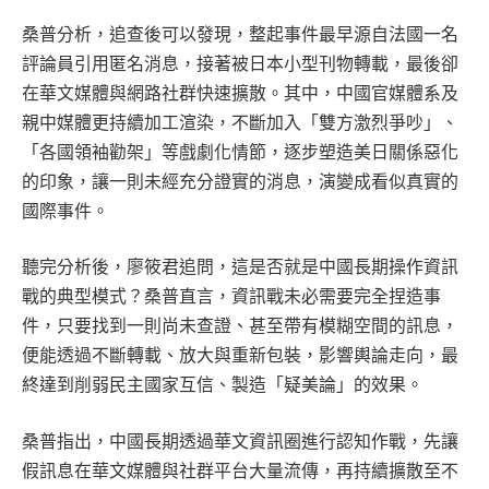
桑普分析，追查後可以發現，整起事件最早源自法國一名
評論員引用匿名消息，接著被日本小型刊物轉載，最後卻
在華文媒體與網路社群快速擴散。其中，中國官媒體系及
親中媒體更持續加工渲染，不斷加入「雙方激烈爭吵」、
「各國領袖勸架」等戲劇化情節，逐步塑造美日關係惡化
的印象，讓一則未經充分證實的消息，演變成看似真實的
國際事件。
聽完分析後，廖筱君追問，這是否就是中國長期操作資訊
戰的典型模式？桑普直言，資訊戰未必需要完全捏造事
件，只要找到一則尚未查證、甚至帶有模糊空間的訊息，
便能透過不斷轉載、放大與重新包裝，影響輿論走向，最
終達到削弱民主國家互信、製造「疑美論」的效果。
桑普指出，中國長期透過華文資訊圈進行認知作戰，先讓
假訊息在華文媒體與社群平台大量流傳，再持續擴散至不