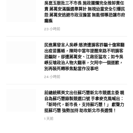
吳崑玉狠批三不市長 施政擺爛完全推卸責任
責 蔣萬安滿腦選舉算計 無視幼童安全引爆民
怨 蔣萬安逃避市政沒擔當 無能領導恐讓市府
癱瘓
23 小時前
民進黨發言人吳崢:慈濟遭掮客詐騙十億案翻
出疫苗舊帳，陳時中當年提醒來路不明掮客
恐騙財，卻遭蔣萬安、江啟臣猛攻；如今吳
崢反嗆政治人物大翻車，欠阿中一個道歉，
別再裝死轉移焦點當作沒事吧
24 小時前
前總統蔡英文出任蘇巧慧新北市競選主委 親
自為蘇巧慧錄製競選口號 手拿麥克風喊出：
「新時代，新市長，支持蘇巧慧！」 獻聲力
挺蘇巧慧 強勢加持 助攻新北市長選情！
1 天前