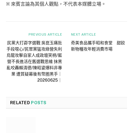
※ 來賓言論為其個人觀點，不代表本媒體立場。
PREVIOUS ARTICLE
NEXT ARTICLE
民黨大打孬字選戰 吳崑玉痛批
奇美食品攜手昭和食堂 甜餃
手段噁心/民眾黨猛攻綠營失利
新物種攻年輕消費市場
烏龍攻擊自家人成政壇笑柄/藍
營不長進活在舊選戰思維 抹黑
亂咬轟賴清德/陳昭姿爆料非專
業 遭質疑幕後有幣圈黑手｜
20260625｜
RELATED
POSTS