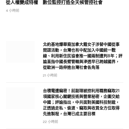
從人權變成特權 數位監控打造全天候管控社會
4 小時前
北約基地爆華裔加拿大籍女子涉替中國從事
間諜活動，台灣也有中配加入中國統一戰
線、利用新住民協會推一國兩制遭判8年；評
論直指中國長臂管轄與滲透早已跨越國界，
從歐洲一路伸進台灣社會各角落
21 小時前
台積電遭竊密！前副理被控利用職務竊取21
項國家核心關鍵技術與營業秘密，企圖交給
中國；評論指出，中共面對美國科技制裁，
正透過走私、偷渡、竊取與收買全方位取得
先進製程，台灣已成主要目標
22 小時前