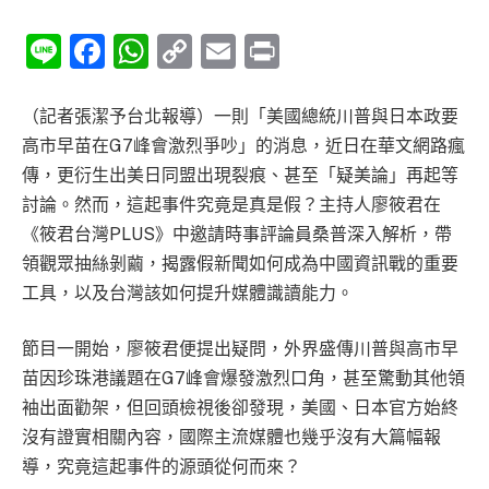
Line
Facebook
WhatsApp
Copy
Email
Print
Link
（記者張潔予台北報導）一則「美國總統川普與日本政要
高市早苗在G7峰會激烈爭吵」的消息，近日在華文網路瘋
傳，更衍生出美日同盟出現裂痕、甚至「疑美論」再起等
討論。然而，這起事件究竟是真是假？主持人廖筱君在
《筱君台灣PLUS》中邀請時事評論員桑普深入解析，帶
領觀眾抽絲剝繭，揭露假新聞如何成為中國資訊戰的重要
工具，以及台灣該如何提升媒體識讀能力。
節目一開始，廖筱君便提出疑問，外界盛傳川普與高市早
苗因珍珠港議題在G7峰會爆發激烈口角，甚至驚動其他領
袖出面勸架，但回頭檢視後卻發現，美國、日本官方始終
沒有證實相關內容，國際主流媒體也幾乎沒有大篇幅報
導，究竟這起事件的源頭從何而來？