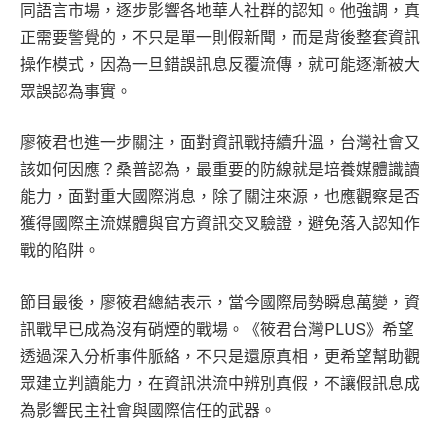
同語言市場，逐步影響各地華人社群的認知。他強調，真
正需要警覺的，不只是單一則假新聞，而是背後整套資訊
操作模式，因為一旦錯誤訊息反覆流傳，就可能逐漸被大
眾誤認為事實。
廖筱君也進一步關注，面對資訊戰持續升溫，台灣社會又
該如何因應？桑普認為，最重要的防線就是培養媒體識讀
能力，面對重大國際消息，除了關注來源，也應觀察是否
獲得國際主流媒體與官方資訊交叉驗證，避免落入認知作
戰的陷阱。
節目最後，廖筱君總結表示，當今國際局勢瞬息萬變，資
訊戰早已成為沒有硝煙的戰場。《筱君台灣PLUS》希望
透過深入分析事件脈絡，不只是還原真相，更希望幫助觀
眾建立判讀能力，在資訊洪流中辨別真假，不讓假訊息成
為影響民主社會與國際信任的武器。