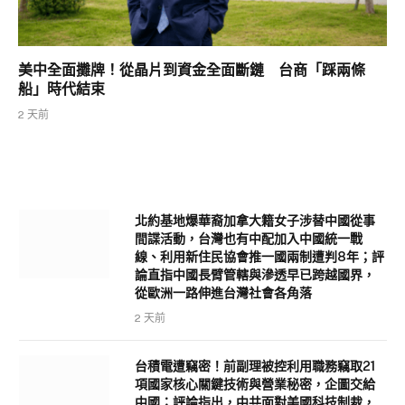
美中全面攤牌！從晶片到資金全面斷鏈 台商「踩兩條
船」時代結束
2 天前
北約基地爆華裔加拿大籍女子涉替中國從事
間諜活動，台灣也有中配加入中國統一戰
線、利用新住民協會推一國兩制遭判8年；評
論直指中國長臂管轄與滲透早已跨越國界，
從歐洲一路伸進台灣社會各角落
2 天前
台積電遭竊密！前副理被控利用職務竊取21
項國家核心關鍵技術與營業秘密，企圖交給
中國；評論指出，中共面對美國科技制裁，