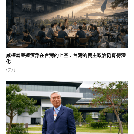
威權幽靈還漂浮在台灣的上空：台灣的民主政治仍有待深
化
1 天前