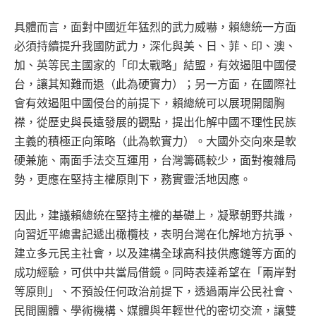
具體而言，面對中國近年猛烈的武力威嚇，賴總統一方面
必須持續提升我國防武力，深化與美、日、菲、印、澳、
加、英等民主國家的「印太戰略」結盟，有效遏阻中國侵
台，讓其知難而退（此為硬實力）；另一方面，在國際社
會有效遏阻中國侵台的前提下，賴總統可以展現開闊胸
襟，從歷史與長遠發展的觀點，提出化解中國不理性民族
主義的積極正向策略（此為軟實力）。大國外交向來是軟
硬兼施、兩面手法交互運用，台灣籌碼較少，面對複雜局
勢，更應在堅持主權原則下，務實靈活地因應。
因此，建議賴總統在堅持主權的基礎上，凝聚朝野共識，
向習近平總書記遞出橄欖枝，表明台灣在化解地方抗爭、
建立多元民主社會，以及建構全球高科技供應鏈等方面的
成功經驗，可供中共當局借鏡。同時表達希望在「兩岸對
等原則」、不預設任何政治前提下，透過兩岸公民社會、
民間團體、學術機構、媒體與年輕世代的密切交流，讓雙