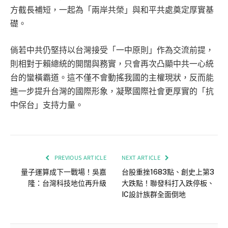
方截長補短，一起為「兩岸共榮」與和平共處奠定厚實基
礎。
倘若中共仍堅持以台灣接受「一中原則」作為交流前提，
則相對于賴總統的開闊與務實，只會再次凸顯中共一心統
台的蠻橫霸道。這不僅不會動搖我國的主權現狀，反而能
進一步提升台灣的國際形象，凝聚國際社會更厚實的「抗
中保台」支持力量。
PREVIOUS ARTICLE
NEXT ARTICLE
量子運算成下一戰場！吳嘉
台股重挫1683點、創史上第3
隆：台灣科技地位再升級
大跌點！聯發科打入跌停板、
IC設計族群全面倒地