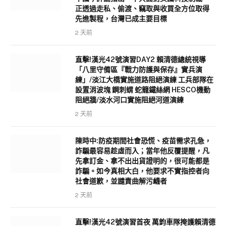
正透過走私、偷渡、竊取與收買全方位取得
先進製程，台灣已成主要目標
2 天前
直擊!漢光42號演習DAY2 賴清德總統視導
「八里守備區『戰力防護與保存』實兵演
練」/淡江大橋實施道路阻絕演練 工兵部隊在
設置消波塊 鋼刺蝟 蛇籠鐵絲網 HESCO機動
阻絕牆/淡水河口實施阻絕河道演練
2 天前
陳時中:防疫期間社會恐慌、疫苗需求孔急，
詐騙最容易趁虛而入；當年他反覆提醒，凡
先拿訂金、拿不出出貨證明的，很可能都是
詐騙。如今真相大白，他要求不實指控者向
社會道歉，並譴責曲解污衊者
2 天前
直擊!漢光42號演習首夜 萬鈞車隊掩護賴清德