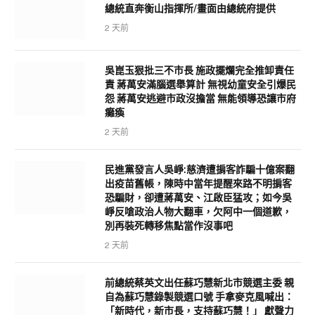
總統直奔衡山指揮所/畫面由總統府提供
2 天前
吳崑玉狠批三不市長 施政擺爛完全推卸責任
責 蔣萬安滿腦選舉算計 無視幼童安全引爆民
怨 蔣萬安逃避市政沒擔當 無能領導恐讓市府
癱瘓
2 天前
民進黨發言人吳崢:慈濟遭掮客詐騙十億案翻
出疫苗舊帳，陳時中當年提醒來路不明掮客
恐騙財，卻遭蔣萬安、江啟臣猛攻；如今吳
崢反嗆政治人物大翻車，欠阿中一個道歉，
別再裝死轉移焦點當作沒事吧
2 天前
前總統蔡英文出任蘇巧慧新北市競選主委 親
自為蘇巧慧錄製競選口號 手拿麥克風喊出：
「新時代，新市長，支持蘇巧慧！」 獻聲力