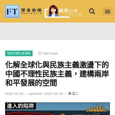
筱君台灣 PL
焦點新聞
知微見豐
1 Min Read
知微見豐名家專欄
化解全球化與民族主義激盪下的
中國不理性民族主義，建構兩岸
和平發展的空間
2026-06-26
Updated:
2026-06-30
林 正二