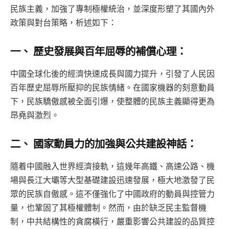
民族主義，加強了專制極權統治，並深度形塑了其國內外
政策與對台策略，析述如下：
一、 歷史發展與百年屈辱的補償心理：
中國全球化後的經濟快速成長與國力提升，引發了人民因
百年歷史屈辱所壓抑的民族情緒。在國家機器的刻意動員
下，民族驕傲感被全面引爆，使整體的民族主義顯得更為
昂堯與激烈。
二、 國家動員力的加強與公共建設神話：
隨着中國融入世界經濟接軌，這幾年高鐵、高速公路、機
場與長江大壩等大型基礎建設迅速發展，極大地激發了民
眾的民族自傲感。這不僅強化了中國政府的動員與控管力
量，也鞏固了其極權體制。然而，由於缺乏民主監督機
制，中共結構性的貪腐橫行，嚴重影響公共建設的品質控