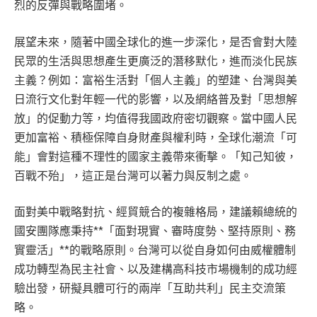
烈的反彈與戰略圍堵。
展望未來，隨著中國全球化的進一步深化，是否會對大陸
民眾的生活與思想產生更廣泛的潛移默化，進而淡化民族
主義？例如：富裕生活對「個人主義」的塑建、台灣與美
日流行文化對年輕一代的影響，以及網絡普及對「思想解
放」的促動力等，均值得我國政府密切觀察。當中國人民
更加富裕、積極保障自身財產與權利時，全球化潮流「可
能」會對這種不理性的國家主義帶來衝擊。「知己知彼，
百戰不殆」，這正是台灣可以著力與反制之處。
面對美中戰略對抗、經貿競合的複雜格局，建議賴總統的
國安團隊應秉持**「面對現實、審時度勢、堅持原則、務
實靈活」**的戰略原則。台灣可以從自身如何由威權體制
成功轉型為民主社會、以及建構高科技市場機制的成功經
驗出發，研擬具體可行的兩岸「互助共利」民主交流策
略。