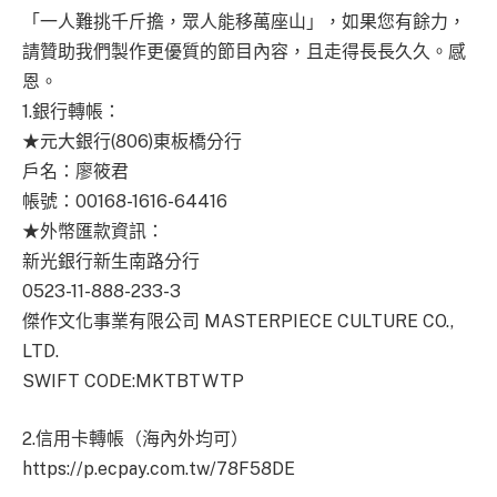
「一人難挑千斤擔，眾人能移萬座山」，如果您有餘力，
請贊助我們製作更優質的節目內容，且走得長長久久。感
恩。
1.銀行轉帳：
★元大銀行(806)東板橋分行
戶名：廖筱君
帳號：00168-1616-64416
★外幣匯款資訊：
新光銀行新生南路分行
0523-11-888-233-3
傑作文化事業有限公司 MASTERPIECE CULTURE CO.,
LTD.
SWIFT CODE:MKTBTWTP
2.信用卡轉帳（海內外均可）
https://p.ecpay.com.tw/78F58DE