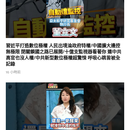
習近平打造數位極權 人民出境淪政府特權/中國擴大邊控
無極限 閉關鎖國之路已展開/十億支監視器看著你 連中共
高官也沒人權/中共新型數位極權超驚悚 呼吸心跳皆被全
記錄
16 小時前