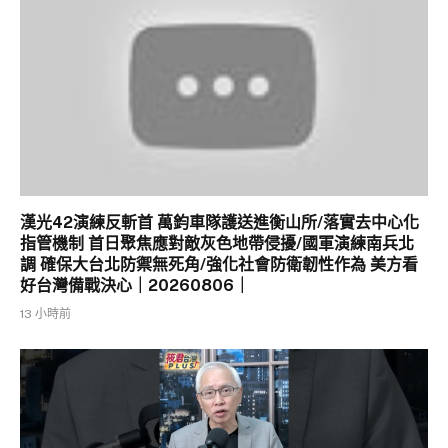
漢光42演練反斬首 萬鈞車隊護送進衡山所/落實去中心化
指管機制 首日聚焦應對敵灰色地帶侵擾/國軍演練南兵北
調 確保大台北防禦無死角/強化社會防衛韌性作為 美方看
好台灣備戰決心｜20260806｜
13 小時前