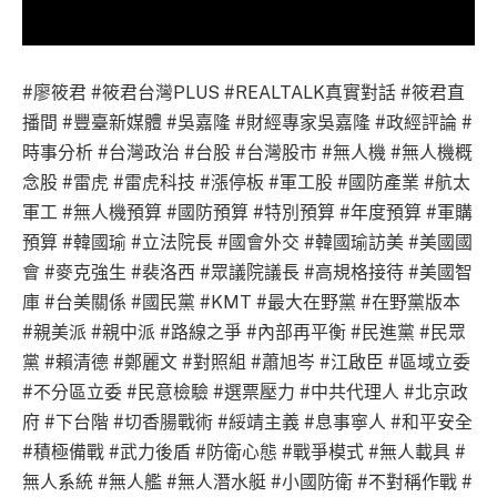
#廖筱君 #筱君台灣PLUS #REALTALK真實對話 #筱君直
播間 #豐臺新媒體 #吳嘉隆 #財經專家吳嘉隆 #政經評論 #
時事分析 #台灣政治 #台股 #台灣股市 #無人機 #無人機概
念股 #雷虎 #雷虎科技 #漲停板 #軍工股 #國防產業 #航太
軍工 #無人機預算 #國防預算 #特別預算 #年度預算 #軍購
預算 #韓國瑜 #立法院長 #國會外交 #韓國瑜訪美 #美國國
會 #麥克強生 #裴洛西 #眾議院議長 #高規格接待 #美國智
庫 #台美關係 #國民黨 #KMT #最大在野黨 #在野黨版本
#親美派 #親中派 #路線之爭 #內部再平衡 #民進黨 #民眾
黨 #賴清德 #鄭麗文 #對照組 #蕭旭岑 #江啟臣 #區域立委
#不分區立委 #民意檢驗 #選票壓力 #中共代理人 #北京政
府 #下台階 #切香腸戰術 #綏靖主義 #息事寧人 #和平安全
#積極備戰 #武力後盾 #防衛心態 #戰爭模式 #無人載具 #
無人系統 #無人艦 #無人潛水艇 #小國防衛 #不對稱作戰 #