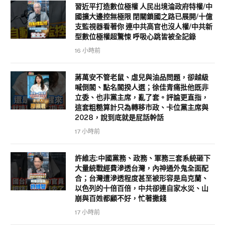
習近平打造數位極權 人民出境淪政府特權/中
國擴大邊控無極限 閉關鎖國之路已展開/十億
支監視器看著你 連中共高官也沒人權/中共新
型數位極權超驚悚 呼吸心跳皆被全記錄
16 小時前
蔣萬安不管老鼠、虐兒與油品問題，卻越級
喊倒閣、點名閣揆人選；徐佳青痛批他既非
立委、也非黨主席，亂了套。評論更直指，
這套粗糙算計只為轉移市政、卡位黨主席與
2028，說到底就是屁話幹話
17 小時前
許維志:中國黨務、政務、軍務三套系統砸下
大量統戰經費滲透台灣，內神通外鬼全面配
合；台灣遭滲透程度甚至被形容是烏克蘭、
以色列的十倍百倍，中共卻連自家水災、山
崩與百姓都顧不好，忙著撒錢
17 小時前