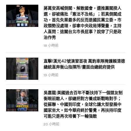
蔣萬安高喊倒閣、解散國會，還推薦閣揆人
選，卻被痛批「憲法不及格」；若真倒閣成
功，首先失業最多的反而是國民黨立委。市
政頹勢沒處理，卻拿中央政局博聲量，主持
人直問：這關台北市長屁事？說穿了只是政
治作秀
18 小時前
直擊!漢光42號演習首夜 萬鈞車隊掩護賴清德
總統直奔衡山指揮所/畫面由總統府提供
19 小時前
吳嘉龍:美國過去百年不斷扶持下一個盟友制
衡眼前敵人，卻總把對方養成新戰略對手；
從蘇聯、中國到印度，全球化讓大型發展中
國家坐大。如今華府終於警覺，再扶持印度
可能只是再次培養下一輪強敵
20 小時前