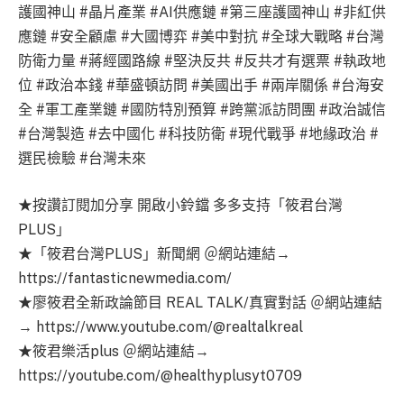
護國神山 #晶片產業 #AI供應鏈 #第三座護國神山 #非紅供
應鏈 #安全顧慮 #大國博弈 #美中對抗 #全球大戰略 #台灣
防衛力量 #蔣經國路線 #堅決反共 #反共才有選票 #執政地
位 #政治本錢 #華盛頓訪問 #美國出手 #兩岸關係 #台海安
全 #軍工產業鏈 #國防特別預算 #跨黨派訪問團 #政治誠信
#台灣製造 #去中國化 #科技防衛 #現代戰爭 #地緣政治 #
選民檢驗 #台灣未來
★按讚訂閱加分享 開啟小鈴鐺 多多支持「筱君台灣
PLUS」
★「筱君台灣PLUS」新聞網 ＠網站連結→
https://fantasticnewmedia.com/
★廖筱君全新政論節目 REAL TALK/真實對話 ＠網站連結
→ https://www.youtube.com/@realtalkreal
★筱君樂活plus ＠網站連結→
https://youtube.com/@healthyplusyt0709