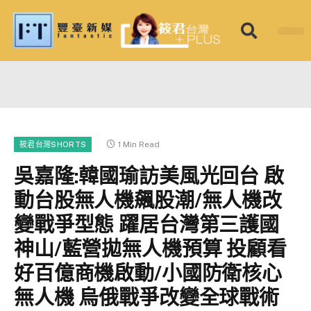
筱君台灣 PLU
焦點新聞
知微見豐
1 Min Read
筱君台灣SHORTS
吳嘉隆:韓國瑜訪美風光回台 啟
動台股無人機飆股潮/無人機改
變戰爭型態 躍居台灣第三護國
神山/藍營拋無人機預算 投顧看
好百億商機啟動/小國防衛核心
無人機 烏俄戰爭改變全球戰術