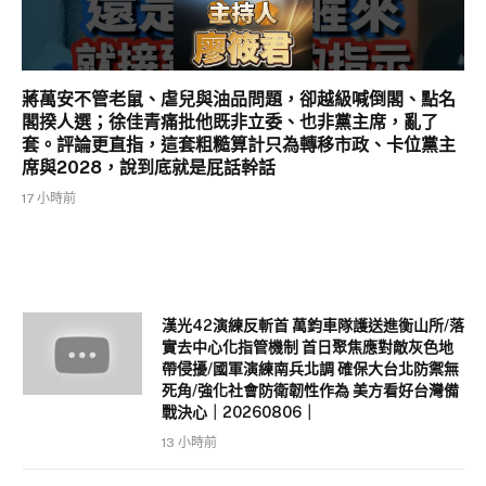
蔣萬安不管老鼠、虐兒與油品問題，卻越級喊倒閣、點名
閣揆人選；徐佳青痛批他既非立委、也非黨主席，亂了
套。評論更直指，這套粗糙算計只為轉移市政、卡位黨主
席與2028，說到底就是屁話幹話
17 小時前
漢光42演練反斬首 萬鈞車隊護送進衡山所/落
實去中心化指管機制 首日聚焦應對敵灰色地
帶侵擾/國軍演練南兵北調 確保大台北防禦無
死角/強化社會防衛韌性作為 美方看好台灣備
戰決心｜20260806｜
13 小時前