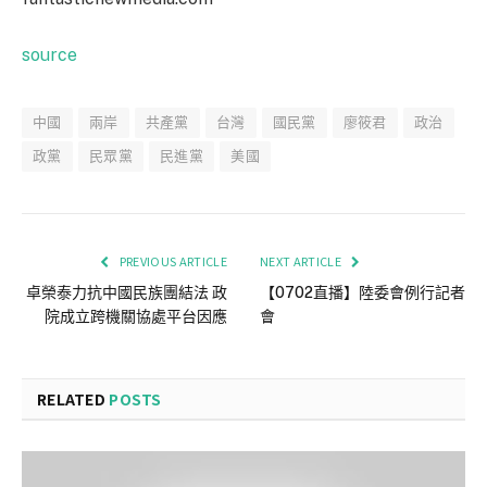
source
中國
兩岸
共產黨
台灣
國民黨
廖筱君
政治
政黨
民眾黨
民進黨
美國
PREVIOUS ARTICLE
NEXT ARTICLE
卓榮泰力抗中國民族團結法 政
【0702直播】陸委會例行記者
院成立跨機關協處平台因應
會
RELATED
POSTS