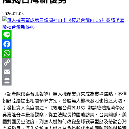
2026-07-03
Line
Facebook
WhatsApp
Copy
Link
Email
Print
（記者陳郁柔台北報導）無人機產業近來成為市場焦點，不僅
朝野陸續提出相關預算方案，台股無人機概念股也接連大漲，
引發投資人高度關注。《筱君台灣PLUS》邀請總體經濟學家
吳嘉隆分享最新觀察，從立法院長韓國瑜訪美、台美關係、美
國對國民黨態度，到無人機如何改變全球戰爭型態及帶動台灣
產業發展，深入分析無人機產業背後所代表的國防戰略與投資