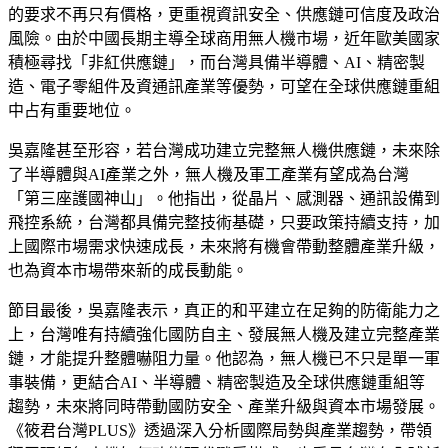
的要求不再只有價格，更重視資訊安全、供應鏈可信度及政治
風險。由於中國長期主導全球商用無人機市場，近年歐美國家
積極尋找「非紅供應鏈」，而台灣具備半導體、AI、精密製
造、電子零組件及資通訊產業等優勢，可望在全球供應鏈重組
中占有重要地位。
吳嘉隆甚至形容，若台灣成功建立完整無人機供應鏈，未來除
了半導體與AI產業之外，無人機及軍工產業有望成為台灣
「第三座護國神山」。他指出，從晶片、感測器、通訊設備到
飛控系統，台灣都具備完整技術基礎，只要政策持續支持，加
上國際市場需求快速成長，未來將有機會帶動整體產業升級，
也為資本市場帶來新的成長動能。
節目最後，吳嘉隆表示，真正的和平建立在足夠的防衛能力之
上，台灣唯有持續強化國防自主、發展無人機及建立完整產業
鏈，才能提升整體嚇阻力量。他認為，無人機已不只是單一軍
事裝備，更結合AI、半導體、精密製造及全球供應鏈重組等
趨勢，未來將同時帶動國防安全、產業升級與資本市場發展。
《筱君台灣PLUS》透過深入分析國際局勢與產業趨勢，帶領