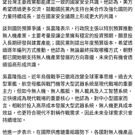
望台灣主要政黨都能建立一致的國家安全共識。他認為，美方
希望透過更多交流，鼓勵國民黨內支持台美合作及強化國防的
力量持續成長，並在國家安全議題上形成更大的共識。
談到國防預算爭議，吳嘉隆表示，行政院主張以特別預算推動
無人機產業，主要考量是讓企業擁有穩定的投資預期，願意投
入長期研發與建置產能；國民黨則提出年度預算版本，希望透
過逐年編列方式推動。他認為，無論最終採取哪種方式，朝野
都已開始朝支持無人機產業發展的方向靠攏，未來仍有機會透
過協商形成共識。
吳嘉隆指出，近年烏俄戰爭已徹底改變全球軍事思維。過去大
型軍艦、航空母艦與戰鬥機等大型武器系統是現代戰場的重要
主力，但如今無人機、無人艦艇、無人載具及人工智慧系統，
正快速成為現代戰場的重要核心。他認為，對中小型國家而
言，相較於投入高昂成本發展大型武器系統，無人機更具成本
效益，也更符合現代不對稱作戰需求，因此未來全球需求只會
持續增加。
他進一步表示，在國際供應鏈重組趨勢下，各國對無人機產品