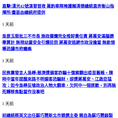
直擊!漢光42號演習首夜 萬鈞車隊掩護賴清德總統直奔衡山指
揮所/畫面由總統府提供
1 天前
吳崑玉狠批三不市長 施政擺爛完全推卸責任責 蔣萬安滿腦選
舉算計 無視幼童安全引爆民怨 蔣萬安逃避市政沒擔當 無能領
導恐讓市府癱瘓
1 天前
民進黨發言人吳崢:慈濟遭掮客詐騙十億案翻出疫苗舊帳，陳
時中當年提醒來路不明掮客恐騙財，卻遭蔣萬安、江啟臣猛
攻；如今吳崢反嗆政治人物大翻車，欠阿中一個道歉，別再裝
死轉移焦點當作沒事吧
1 天前
前總統蔡英文出任蘇巧慧新北市競選主委 親自為蘇巧慧錄製