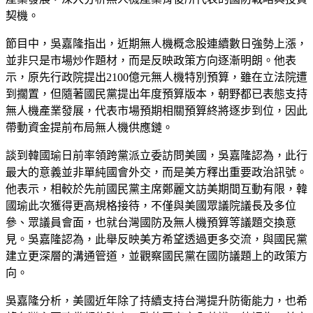
契機。
節目中，吳嘉隆指出，近期無人機概念股連續數日強勢上漲，
並非只是市場炒作題材，而是反映政策方向逐漸明朗。他表
示，原先行政院提出2100億元無人機特別預算，雖在立法院遭
到擱置，但隨著國民黨提出年度預算版本，朝野都已表態支持
無人機產業發展，代表市場預期相關預算終將逐步到位，因此
帶動資金提前布局無人機供應鏈。
談到韓國瑜日前率領跨黨派立委訪問美國，吳嘉隆認為，此行
最大的意義並非單純國會外交，而是美方釋出重要政治訊號。
他表示，相較於先前國民黨主席鄭麗文訪美期間互動有限，韓
國瑜此次獲得更高規格接待，不僅與美國眾議院議長及多位
參、眾議員會面，也就台灣國防及無人機預算等議題交換意
見。吳嘉隆認為，此舉反映美方希望透過更多交流，與國民黨
建立更深層的溝通管道，並觀察國民黨在國防議題上的政策方
向。
吳嘉隆分析，美國近年除了持續支持台灣提升防衛能力，也希