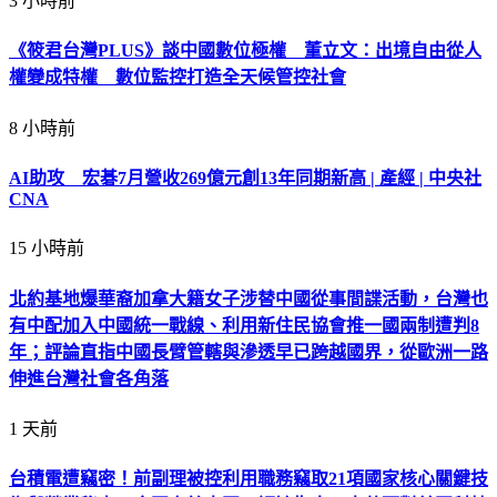
3 小時前
《筱君台灣PLUS》談中國數位極權 董立文：出境自由從人
權變成特權 數位監控打造全天候管控社會
8 小時前
AI助攻 宏碁7月營收269億元創13年同期新高 | 產經 | 中央社
CNA
15 小時前
北約基地爆華裔加拿大籍女子涉替中國從事間諜活動，台灣也
有中配加入中國統一戰線、利用新住民協會推一國兩制遭判8
年；評論直指中國長臂管轄與滲透早已跨越國界，從歐洲一路
伸進台灣社會各角落
1 天前
台積電遭竊密！前副理被控利用職務竊取21項國家核心關鍵技