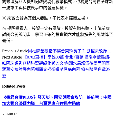
觀眾理解無人機如何改變現代戰爭模式，也看見台灣在全球新
一波軍工與科技競爭中的發展契機。
※ 來賓言論為其個人觀點，不代表本媒體立場。
※ 提醒投資人，投資一定有風險，投資有賺有賠，申購前應
詳閱公開說明書，學習正確的投資觀念才能將損失的風險降至
最低。
Previous Article
同框陳瑩被指不選台東縣長了？ 劉櫂豪駁斥！
Next Article
【0703直播】高雄30萬 台北7百萬 遮陽傘蓋離譜/
韓國瑜盧秀燕組聯盟邊緣化鄭麗文/內湖水患賴清德當面開轟
蔣萬安檢討爆內幕鄭麗文掃街遭嗆臥底內幕 慘被酸民進黨派
來
Related
Posts
《筱君台灣PLUS》談天災、國安與國會攻防 許維智：中國
加大對台滲透力道 台灣更應守住民主防線