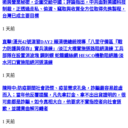
術與營業秘密，企圖交給中國；評論指出，中共面對美國科技
制裁，正透過走私、偷渡、竊取與收買全方位取得先進製程，
台灣已成主要目標
1 天前
直擊!漢光42號演習DAY2 賴清德總統視導「八里守備區『戰
力防護與保存』實兵演練」/淡江大橋實施道路阻絕演練 工兵
部隊在設置消波塊 鋼刺蝟 蛇籠鐵絲網 HESCO機動阻絕牆/淡
水河口實施阻絕河道演練
1 天前
陳時中:防疫期間社會恐慌、疫苗需求孔急，詐騙最容易趁虛
而入；當年他反覆提醒，凡先拿訂金、拿不出出貨證明的，很
可能都是詐騙。如今真相大白，他要求不實指控者向社會道
歉，並譴責曲解污衊者
1 天前