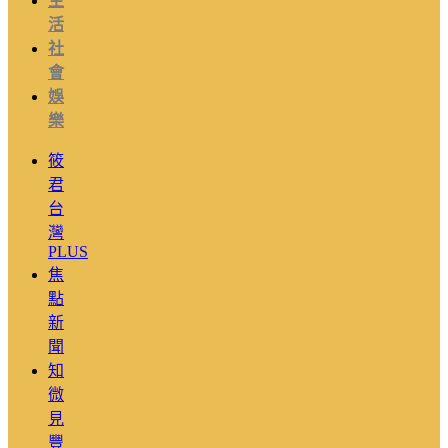
生
活
社
會
娛
樂
筱
君
台
灣
PLUS
焦
點
新
聞
知
微
見
豐