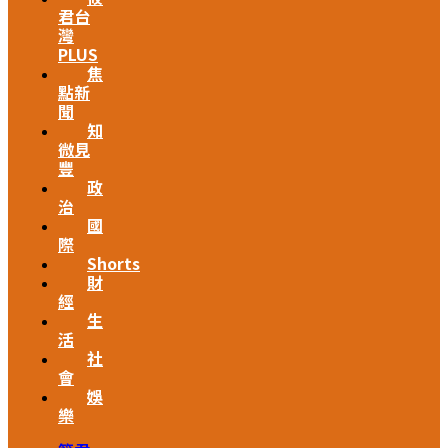
君台
灣
PLUS
焦
點新
聞
知
微見
豐
政
治
國
際
Shorts
財
經
生
活
社
會
娛
樂