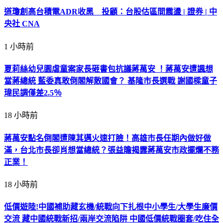
道瓊創高台積電ADR收黑 投顧：台股估區間震盪 | 證券 | 中
央社 CNA
1 小時前
夏莉絲幼兒園虐童案家長砸書包抗議蔣萬安 ！蔣萬安遭諷想
當蔣總統 藍委真敢倒閣解散國會？ 基隆市長選戰 謝國樑童子
瑋民調僅差2.5％
18 小時前
蔣萬安點名倒閣遭陳其邁火速打臉！高雄市長任期內做好做
滿，台北市長卻肖想當總統？張益贍揭露蔣萬安市政擺爛不務
正業！
18 小時前
低價遊陸!中國補助藏玄機/統戰向下扎根中小學生/大學生廉價
交流 藏中國統戰新招/兩岸交流陷阱 中國低價統戰圈套/吃住全