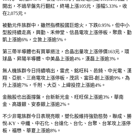
開出，不過早盤先行翻紅，終場上漲105元，漲幅5.33%，收
在2,075元。
被動元件族群中，雖然指標股國巨熄火，下跌0.95%，但中小
型股持續走高，興勤、禾伸堂、信昌電攻上漲停板，聚鼎、勤
凱上漲逾6%，立敦上漲逾5%。
第三帶半導體也有買單挹注，合晶出量攻上漲停價163元，環
球晶、昇陽半導體、中美晶上漲逾4%，漢磊上漲逾3%。
無人機族群今日持續噴出，雷虎、銘旺科、邑錡、中光電、漢
翔、亞航、三商電攻上漲停板，茂訊、富田-創上漲逾9%，為
升上漲逾7%，千附、大亞、上緯投控上漲逾4%。
金融股也出面撐盤，台新新光金、旺旺保上漲逾3%，華南
金、高雄銀、安泰銀上漲逾2%。
不少非電族群今日表現亮眼，塑化股維持強勁態勢，聯成、勝
悅-KY、中纖、中石化、台達化、台化、台聚、台苯攻上漲停
板，福懋、華夏上漲逾8%。