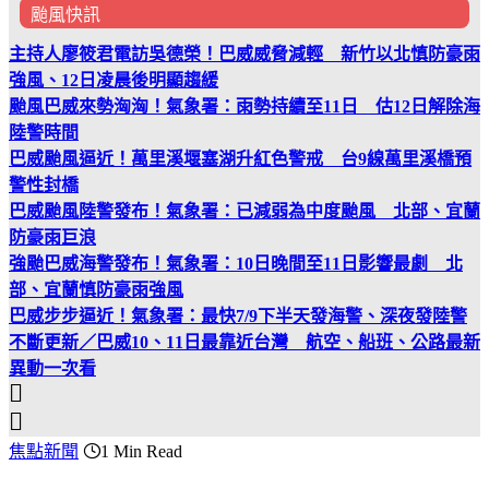
颱風快訊
主持人廖筱君電訪吳德榮！巴威威脅減輕 新竹以北慎防豪雨
強風、12日凌晨後明顯趨緩
颱風巴威來勢洶洶！氣象署：雨勢持續至11日 估12日解除海
陸警時間
巴威颱風逼近！萬里溪堰塞湖升紅色警戒 台9線萬里溪橋預
警性封橋
巴威颱風陸警發布！氣象署：已減弱為中度颱風 北部、宜蘭
防豪雨巨浪
強颱巴威海警發布！氣象署：10日晚間至11日影響最劇 北
部、宜蘭慎防豪雨強風
巴威步步逼近！氣象署：最快7/9下半天發海警、深夜發陸警
不斷更新／巴威10、11日最靠近台灣 航空、船班、公路最新
異動一次看
焦點新聞
1 Min Read