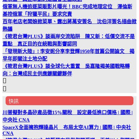
俄軍無人機追逐菜販影片曝光！BBC完成地理定位 澤倫斯
基控俄軍「狩獵平民」要求究責
百年老店老闆娘掀菜單、露出蔣萬安簽名 沈伯洋簽名插曲掀
熱議
《筱君台灣PLUS》談兩岸交流陷阱 陳又新：低價交流不是
重點 真正目的在統戰與影響認同
「發現新大陸」! 李安妮分享李登輝1950年首篇公開論文 揭
早年即關注土地分配
《筱君台灣PLUS》談全球化大重置 吳嘉隆揭美國戰略轉
向：台灣成民主供應鏈關鍵夥伴
快訊
川普擬對多晶矽產品徵15%關稅 設定最低進口價格 | 國際 |
中央社 CNA
SpaceX全面擁抱輝達晶片 布局太空AI算力 | 國際 | 中央社
CNA