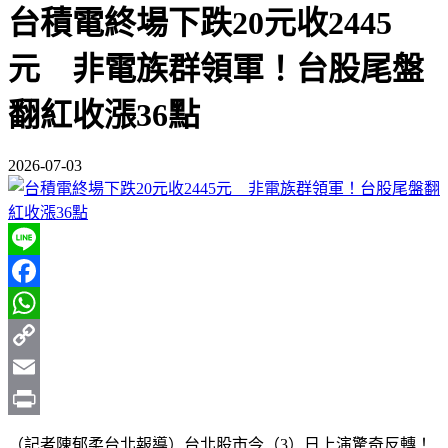
台積電終場下跌20元收2445
元 非電族群領軍！台股尾盤
翻紅收漲36點
2026-07-03
Line
Facebook
WhatsApp
Copy
Link
Email
Print
（記者陳郁柔台北報導）台北股市今（3）日上演驚奇反轉！