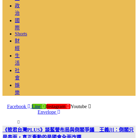
政
治
國
際
Shorts
財
經
生
活
社
會
娛
樂
Facebook
Line
Instagram
Youtube
Envelope
《筱君台灣PLUS》談藍營布局與倒閣爭議 王義川：倒閣只
是表面，真正牽動的是國會全面改選