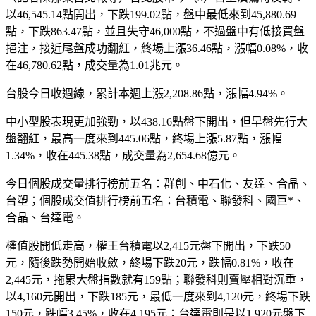
以46,545.14點開出，下跌199.02點，盤中最低來到45,880.69
點，下跌863.47點，並且失守46,000點，不過盤中有低接買盤
挹注，接近尾盤成功翻紅，終場上漲36.46點，漲幅0.08%，收
在46,780.62點，成交量為1.01兆元。
台股今日收週線，累計本週上漲2,208.86點，漲幅4.94%。
中小型股表現更加強勁，以438.16點盤下開出，但早盤先行大
盤翻紅，最高一度來到445.06點，終場上漲5.87點，漲幅
1.34%，收在445.38點，成交量為2,654.68億元。
今日個股成交量排行榜前五名：群創、中石化、友達、合晶、
台塑；個股成交值排行榜前五名：台積電、聯發科、國巨*、
合晶、台達電。
權值股開低走高，權王台積電以2,415元盤下開出，下跌50
元，隨後跌勢開始收斂，終場下跌20元，跌幅0.81%，收在
2,445元，拖累大盤指數就有159點；聯發科則賣壓相對沉重，
以4,160元開出，下跌185元，最低一度來到4,120元，終場下跌
150元，跌幅3.45%，收在4,195元；台達電則是以1,920元盤下