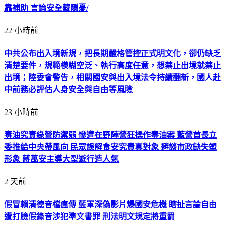
靠補助 言論安全藏隱憂/
22 小時前
中共公布出入境新規，把長期嚴格管控正式明文化，卻仍缺乏
清楚要件，規範模糊空泛、執行高度任意，想禁止出境就禁止
出境；陸委會警告，相關國安與出入境法令持續翻新，國人赴
中前務必評估人身安全與自由等風險
23 小時前
毒油究責綠營防禦弱 慘遭在野陣營狂操作毒油案 藍營首長立
委推給中央帶風向 民眾誤解食安究責真對象 避談市政缺失塑
形象 蔣萬安主導大型遊行造人氣
2 天前
假冒賴清德音檔瘋傳 藍軍深偽影片爆國安危機 瞎扯言論自由
遭打臉假錄音涉犯準文書罪 刑法明文規定將重罰