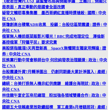
《筱君台灣PLUS》談藍營布局與倒閣爭議 王義川：倒閣只
是表面，真正牽動的是國會全面改選
疑發文觸怒毒梟集團 墨西哥網紅直播時遭槍殺 | 國際 | 中央
社 CNA
道瓊創高台積電ADR收黑 投顧：台股估區間震盪 | 證券 | 中
央社 CNA
俄軍無人機追逐菜販影片曝光！BBC完成地理定位 澤倫斯
基控俄軍「狩獵平民」要求究責
美股道指連漲5天再登新高 SpaceX無懼開支獨家用輝達 | 證
券 | 中央社 CNA
民進黨行動中常會移師台中 何欣純發表治理願景 | 政治 | 中央
社 CNA
台股震盪外資7月轉淨匯出 仍創同期最大累計淨匯入 | 產經 |
中央社 CNA
總統：台美打造無人機非紅供應鏈 維護台海現狀 | 政治 | 中
央社 CNA
林佳龍午宴史瓦帝尼總理 盼加強各領域雙邊合作 | 政治 | 中
央社 CNA
國銀五大信賴產業放款續超標 軍工產業6月增額居冠 | 產經 |