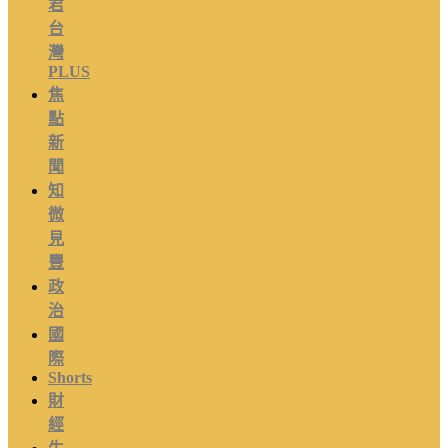
君
台
灣
PLUS
焦
點
新
聞
知
微
見
豐
政
治
國
際
Shorts
財
經