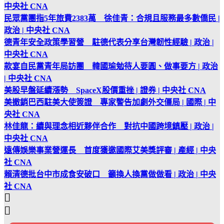
中央社 CNA
民眾黨團指5年旅費2383萬 徐佳青：合規且服務最多數僑民 |
政治 | 中央社 CNA
德青年安全政策學習營 駐德代表分享台灣韌性經驗 | 政治 |
中央社 CNA
款宴自民黨青年局訪團 韓國瑜勉待人要圓、做事要方 | 政治
| 中央社 CNA
美股早盤延續漲勢 SpaceX股價重挫 | 證券 | 中央社 CNA
美撤銷巴西駐美大使簽證 專家警告加劇外交僵局 | 國際 | 中
央社 CNA
林佳龍：續與理念相近夥伴合作 對抗中國跨境鎮壓 | 政治 |
中央社 CNA
遠傳娛樂事業營運長 首度獲邀國際艾美獎評審 | 產經 | 中央
社 CNA
賴清德批台中市成食安破口 籲換人換黨做做看 | 政治 | 中央
社 CNA