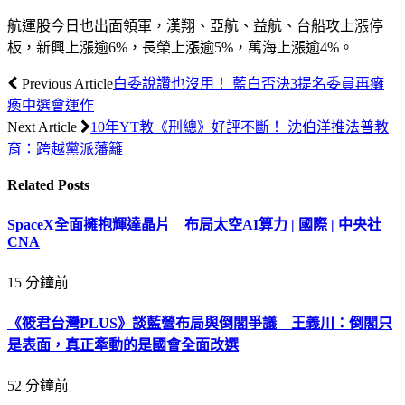
航運股今日也出面領軍，漢翔、亞航、益航、台船攻上漲停
板，新興上漲逾6%，長榮上漲逾5%，萬海上漲逾4%。
Previous Article
白委說讚也沒用！ 藍白否決3提名委員再癱
瘓中選會運作
Next Article
10年YT教《刑總》好評不斷！ 沈伯洋推法普教
育：跨越黨派藩籬
Related
Posts
SpaceX全面擁抱輝達晶片 布局太空AI算力 | 國際 | 中央社
CNA
15 分鐘前
《筱君台灣PLUS》談藍營布局與倒閣爭議 王義川：倒閣只
是表面，真正牽動的是國會全面改選
52 分鐘前