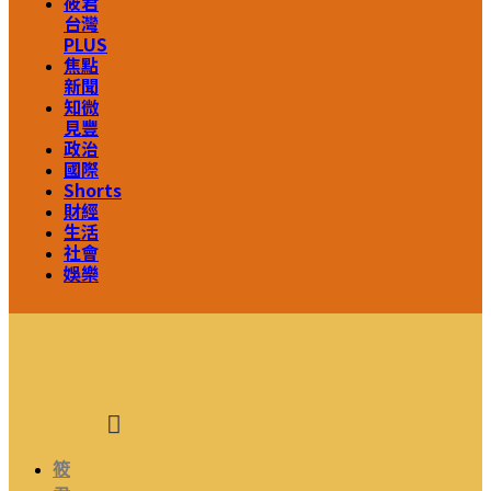
筱君
台灣
PLUS
焦點
新聞
知微
見豐
政治
國際
Shorts
財經
生活
社會
娛樂
筱