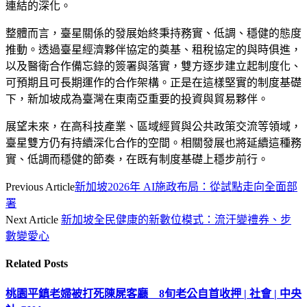
連結的深化。
整體而言，臺星關係的發展始終秉持務實、低調、穩健的態度
推動。透過臺星經濟夥伴協定的奠基、租稅協定的與時俱進，
以及醫衛合作備忘錄的簽署與落實，雙方逐步建立起制度化、
可預期且可長期運作的合作架構。正是在這樣堅實的制度基礎
下，新加坡成為臺灣在東南亞重要的投資與貿易夥伴。
展望未來，在高科技產業、區域經貿與公共政策交流等領域，
臺星雙方仍有持續深化合作的空間。相關發展也將延續這種務
實、低調而穩健的節奏，在既有制度基礎上穩步前行。
Previous Article
新加坡2026年 AI施政布局：從試點走向全面部
署
Next Article
新加坡全民健康的新數位模式：流汗變禮券、步
數變愛心
Related
Posts
桃園平鎮老婦被打死陳屍客廳 8旬老公自首收押 | 社會 | 中央