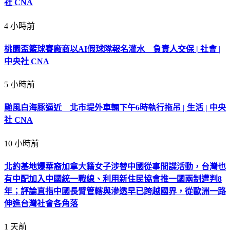
社 CNA
4 小時前
桃園盃籃球賽廠商以AI假球隊報名灌水 負責人交保 | 社會 |
中央社 CNA
5 小時前
颱風白海豚逼近 北市堤外車輛下午6時執行拖吊 | 生活 | 中央
社 CNA
10 小時前
北約基地爆華裔加拿大籍女子涉替中國從事間諜活動，台灣也
有中配加入中國統一戰線、利用新住民協會推一國兩制遭判8
年；評論直指中國長臂管轄與滲透早已跨越國界，從歐洲一路
伸進台灣社會各角落
1 天前