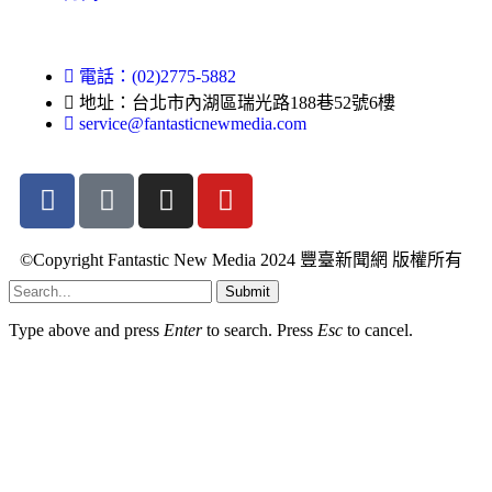
電話：(02)2775-5882
地址：台北市內湖區瑞光路188巷52號6樓
service@fantasticnewmedia.com
©Copyright Fantastic New Media 2024 豐臺新聞網 版權所有
Submit
Type above and press
Enter
to search. Press
Esc
to cancel.