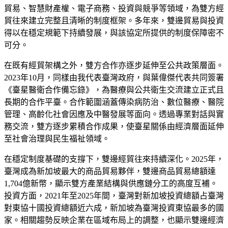
貿易、智慧財產權、電子商務、投資與競爭等領域，為雙方經
貿往來建立完整且清晰的制度框架。多年來，雙邊貿易與投資
得以在穩定規範下持續發展，與該協定所提供的制度保障密不
可分。
在既有經貿架構之外，雙方合作亦逐步延伸至公共政策層面。
2023年10月，同樣由我代表臺灣政府，與葉偉傑代表共同簽署
《臺星醫衛合作備忘錄》，為醫療與公共衛生交流建立正式且
長期的合作平臺。合作範圍涵蓋傳染病防治、數位醫療、醫院
管理、高齡化社會因應及中醫發展等面向。透過專業對話與實
務交流，雙方逐步累積合作成果，使臺星關係由經濟層面延伸
至社會治理與民生福祉領域。
在穩定制度基礎的支撐下，雙邊經貿往來持續深化。2025年，
臺灣成為新加坡最大的商品貿易夥伴，雙邊商品貿易總額達
1,704億新幣，顯示雙方產業結構與供應鏈分工的高度互補。
投資方面，2021年至2025年間，臺灣對新加坡投資總額占臺灣
對東協十國投資總額近六成，新加坡為臺灣投資東協最多的國
家。相關趨勢反映企業在區域布局上的調整，也顯示雙邊經濟