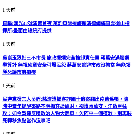
1 天前
直擊!漢光42號演習首夜 萬鈞車隊掩護賴清德總統直奔衡山指
揮所/畫面由總統府提供
1 天前
吳崑玉狠批三不市長 施政擺爛完全推卸責任責 蔣萬安滿腦選
舉算計 無視幼童安全引爆民怨 蔣萬安逃避市政沒擔當 無能領
導恐讓市府癱瘓
1 天前
民進黨發言人吳崢:慈濟遭掮客詐騙十億案翻出疫苗舊帳，陳
時中當年提醒來路不明掮客恐騙財，卻遭蔣萬安、江啟臣猛
攻；如今吳崢反嗆政治人物大翻車，欠阿中一個道歉，別再裝
死轉移焦點當作沒事吧