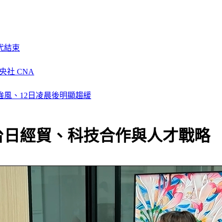
代結束
央社 CNA
風、12日凌晨後明顯趨緩
台日經貿、科技合作與人才戰略