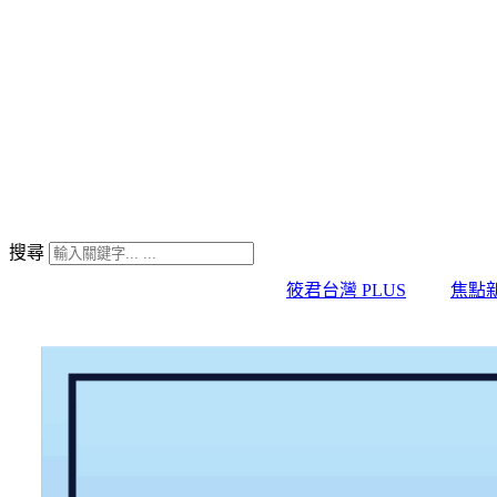
搜尋
筱君台灣 PLUS
焦點