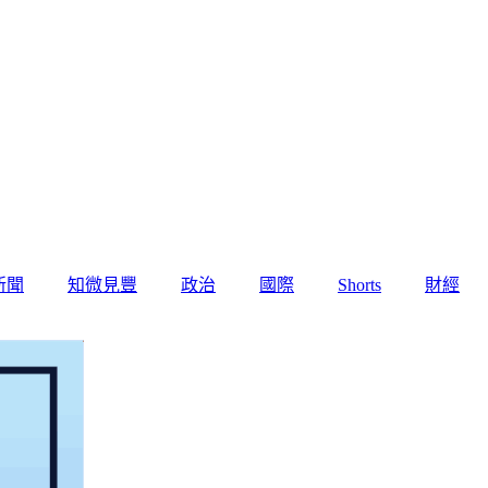
新聞
知微見豐
政治
國際
Shorts
財經