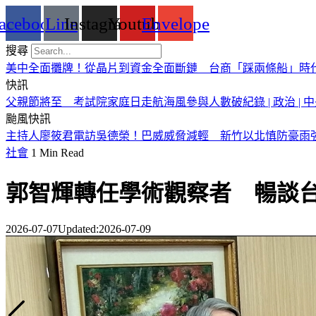
acebook
Line
Instagram
Youtube
Envelope
搜尋
美中全面攤牌！從晶片到資金全面斷鏈 台商「踩兩條船」時
快訊
父親節將至 考試院家庭日走航海風參與人數破紀錄 | 政治 | 中
颱風快訊
主持人廖筱君電訪吳德榮！巴威威脅減輕 新竹以北慎防豪雨強
社會
1 Min Read
郭智輝轉任學術觀察者 暢談
2026-07-07
Updated:
2026-07-09